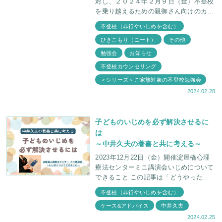
対し、２０２４年２月９日（金）不登校
を乗り越えるための親御さん向けのカウ
ンセリング説明会を行いました。 ご参
不登校（非行やいじめを含む）
加頂いた方からのアンケートの一部から
ひきこもり（ニート）
その他
見える説明会の様子
勉強会
お知らせ
不登校カウンセリング
＜シリーズ＞ご家族対象の不登校勉強会
2024.02.28
子どものいじめを必ず解決させるに
は
～中井久夫の著書と共に考える～
2023年12月22日（金）開催淀屋橋心理
療法センターミニ講演会いじめについて
できること この記事は「どうやったら
世の中からいじめをなくせるか？」とい
不登校（非行やいじめを含む）
うことを書いていません。 「いじめを
ケース&アドバイス
中井久夫
な
2024.02.25