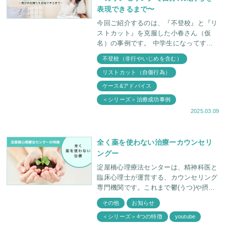
表現できるまで〜
今回ご紹介するのは、『不登校』と『リ
ストカット』を克服した小春さん（仮
名）の事例です。 中学生になってすぐ
に不登校気味になった小春さん。 お母
不登校（非行やいじめを含む）
さんは小春さんの長引く不登校に心配が
リストカット（自傷行為）
募りました。
ケース&アドバイス
＜シリーズ＞治療成功事例
2025.03.09
全く薬を使わない治療ーカウンセリ
ングー
淀屋橋心理療法センターは、精神科医と
臨床心理士が運営する、カウンセリング
専門機関です。これまで鬱(うつ)や摂食
障害（拒食症・過食症）、過敏性腸症候
その他
お知らせ
群、発達障害などの様々な症状を、薬を
＜シリーズ＞4つの特徴
youtube
使わずカウンセリン