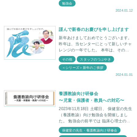
勉強会
2024.01.12
謹んで新春のお慶びを申し上げます
新年あけましておめでとうございます。
昨年は、当センターにとって新しいチャ
レンジの一年でした。 本年は、その始
動しはじめたチャレンジに磨きをかけ、
その他
スタッフのつぶやき
さらに飛躍していくことができるよう、
＜シリーズ＞新年のご挨拶
2024.01.01
養護教諭向け研修会
〜児童・保護者・教員への対応〜
2023年11月18日 土曜日、 保健室の先生
（養護教諭）向け勉強会を開催しまし
た。 勉強会の前半では 臨床心理士の福
田俊介が ・高校生の不登校の事例と
保健室の先生・養護教諭向け研修会