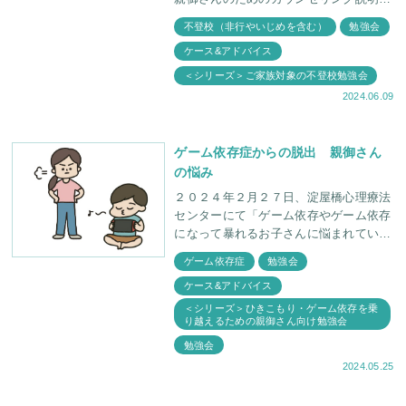
会」を開催しました。 説明会でカウン
不登校（非行やいじめを含む）
勉強会
セラーがお伝えした内容の中から、「不
ケース&アドバイス
＜シリーズ＞ご家族対象の不登校勉強会
2024.06.09
ゲーム依存症からの脱出 親御さん
の悩み
２０２４年２月２７日、淀屋橋心理療法
センターにて「ゲーム依存やゲーム依存
になって暴れるお子さんに悩まれている
親御さん向け治療説明会」が開催されま
ゲーム依存症
勉強会
した。今回の説明会は、定番の「ケース
ケース&アドバイス
紹介」や「所長のQ&
＜シリーズ＞ひきこもり・ゲーム依存を乗
り越えるための親御さん向け勉強会
勉強会
2024.05.25