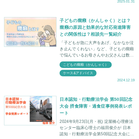
2025.01.31
子どもの癇癪（かんしゃく）とは？
癇癪の原因と効果的な対応発達障害
との関係性は？相談先一覧紹介
「子どもが急に大声をあげ、なかなか泣
き止んでくれない」など、子どもの癇癪
で悩んでいるお母さんやお父さんは数多
くいることでしょう。子どもの癇癪は予
こどもの癇癪（かんしゃく）
想しづらく、対応が分からない場合もめ
ケース&アドバイス
ずらしくありません。
2024.12.19
日本認知・行動療法学会 第50回記念
大会 摂食障害・過食症事例発表レポ
ート
2024年9月23日(月・祝) 淀屋橋心理療法
センター臨床心理士の福田俊介が 日本
認知・行動療法学会第50回記念大会にて