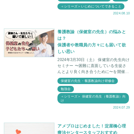
度から、いじめ問題とその解決方法につ
＜シリーズ＞いじめについてできること
いて
2024.08.10
養護教諭（保健室の先生）の悩みと
は？
保護者や教職員の方々にも届いて欲
しい思い
2024年3月30日（土） 保健室の先生向け
セミナー 〜困難に直面している生徒さ
んとより良く向き合うために〜を開催し
ました。 たくさんの児童が通う学校で
保健室の先生・養護教諭向け研修会
は、不登校・いじめ・摂
勉強会
＜シリーズ＞ 保健室の先生（養護教諭）向
け
2024.07.29
アメブロはじめました！淀屋橋心理
療法センタースタッフおすすめ