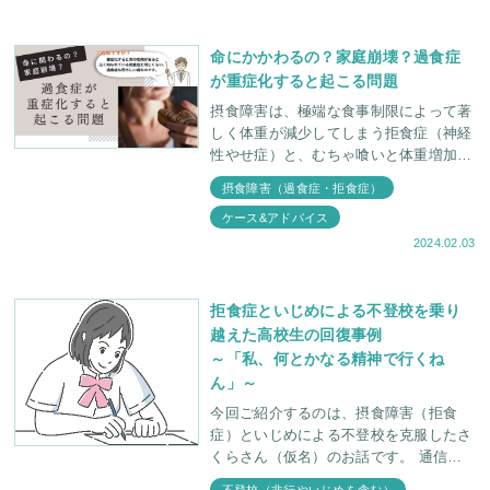
命にかかわるの？家庭崩壊？過食症
が重症化すると起こる問題
摂食障害は、極端な食事制限によって著
しく体重が減少してしまう拒食症（神経
性やせ症）と、むちゃ喰いと体重増加を
防ぐための代償行為（嘔吐や下剤の乱用
摂食障害（過食症・拒食症）
など）を繰り返す過食症（神経性過食
ケース&アドバイス
症）の2つに大
2024.02.03
拒食症といじめによる不登校を乗り
越えた高校生の回復事例
～「私、何とかなる精神で行くね
ん」～
今回ご紹介するのは、摂食障害（拒食
症）といじめによる不登校を克服したさ
くらさん（仮名）のお話です。 通信制
高校の入学式を目前に控え「これからど
不登校（非行やいじめを含む）