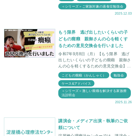
精神科医・福田俊一とともに、ゲー
＜シリーズ＞ご家族対象の過食症勉強会
2025.12.03
もう限界 逃げ出したいくらいの子
どもの癇癪 親御さんの心を軽くす
るための意見交換会を行いました
令和7年9月8日（月）【もう限界 逃げ
出したいくらいの子どもの癇癪 親御さ
んの心を軽くするための意見交換会】を
開催しました。 この日は、親御さん同
こどもの癇癪（かんしゃく）
勉強会
士が円になって自己紹介をしていただく
ケース&アドバイス
ところから始
＜シリーズ＞激しい癇癪を解決する家族療
法説明会
2025.11.26
講演会・メディア出演・執筆のご依
頼について