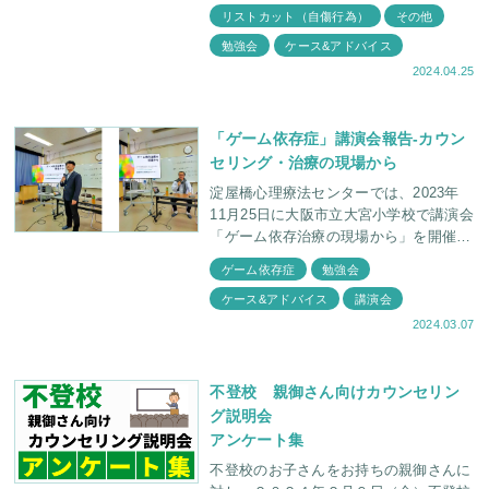
リストカット（自傷行為）
その他
から、あなたのお子さ
勉強会
ケース&アドバイス
2024.04.25
「ゲーム依存症」講演会報告-カウン
セリング・治療の現場から
淀屋橋心理療法センターでは、2023年
11月25日に大阪市立大宮小学校で講演会
「ゲーム依存治療の現場から」を開催し
ました。参観日の昼休みに行われ、約40
ゲーム依存症
勉強会
名の父兄にご参加いただきました。 こ
ケース&アドバイス
講演会
の記事
2024.03.07
不登校 親御さん向けカウンセリン
グ説明会
アンケート集
不登校のお子さんをお持ちの親御さんに