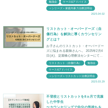
勉強会
ケース&アドバイス
出したのに、
＜シリーズ＞家庭内暴力治療説明会
2025.04.02
リストカット・オーバードーズ（自
傷行為）を解決に導くカウンセリン
グとは？
お子さんのリストカット・オーバードー
ズに悩まれる親御さんへ。 2025年2月4
日(火)、淀屋橋心理療法センターにて親
御さん向け「リストカット・オーバード
リストカット（自傷行為）
勉強会
ーズ治療説明会」を開催しました。 ク
ケース&アドバイス
＜シリーズ＞リストカット治療説明会
2025.03.29
不登校とリストカットを8ヵ月で克服
した中学生
〜カウンセリングで自分の気持ちを