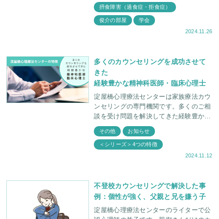
事例発表をしました。 摂食障害は10
摂食障害（過食症・拒食症）
代〜20代
俊介の部屋
学会
2024.11.26
多くのカウンセリングを成功させて
きた
経験豊かな精神科医師・臨床心理士
淀屋橋心理療法センターは家族療法カウ
ンセリングの専門機関です。多くのご相
談を受け問題を解決してきた経験豊かな
精神科医師と臨床心理士がカウンセラー
その他
お知らせ
として対応させていただきます。 精神
＜シリーズ＞4つの特徴
科医師が常駐す
2024.11.12
不登校カウンセリングで解決した事
例：個性が強く、父親と兄を嫌う子
淀屋橋心理療法センターのライターで公