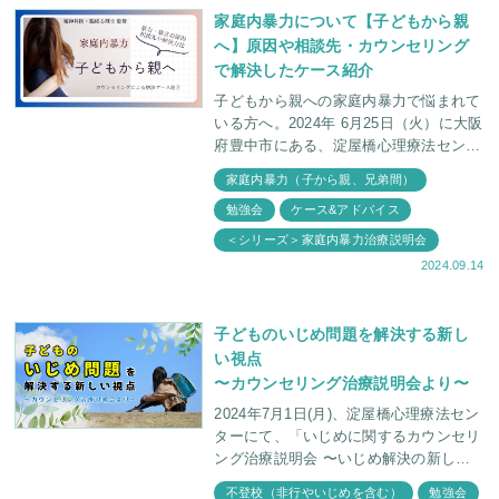
家庭内暴力について【子どもから親
へ】原因や相談先・カウンセリング
で解決したケース紹介
子どもから親への家庭内暴力で悩まれて
いる方へ。2024年 6月25日（火）に大阪
府豊中市にある、淀屋橋心理療法センタ
ーで保護者向けの家庭内暴力説明会が行
家庭内暴力（子から親、兄弟間）
われました。どうして我が子が家庭内暴
勉強会
ケース&アドバイス
力を起こして
＜シリーズ＞家庭内暴力治療説明会
2024.09.14
子どものいじめ問題を解決する新し
い視点
〜カウンセリング治療説明会より〜
2024年7月1日(月)、淀屋橋心理療法セン
ターにて、「いじめに関するカウンセリ
ング治療説明会 〜いじめ解決の新しい
視点〜」を開催しました。さまざまな角
不登校（非行やいじめを含む）
勉強会