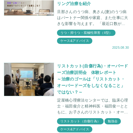
リング治療を紹介
旦那さんのうつ病、奥さん(妻)のうつ病
はパートナー関係や家庭、また仕事に大
きな影響を与えます。 「最近口数が少
なくなってきた」 「笑わなくなってき
うつ・抑うつ・双極性障害（II型）
た」 「感情が不安定でよく泣いたり、
ケース&アドバイス
怒ったり
2025.08.30
リストカット(自傷行為)・オーバード
ーズ治療説明会 体験レポート
～治療のゴールは「リストカット・
オーバードーズをしなくなること」
ではない？～
淀屋橋心理療法センターでは、臨床心理
士・福田俊介と精神科医・福田俊一とと
もに、お子さんのリストカット・オーバ
ードーズに関して学ぶ会を定期的に行っ
リストカット（自傷行為）
勉強会
ております。 今回は7月15日（火）に
ケース&アドバイス
「リストカッ