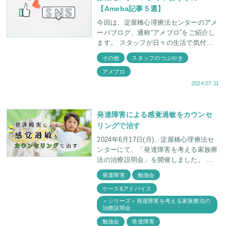
【Ameba記事５選】
今回は、淀屋橋心理療法センターのアメ
ーバブログ、通称“アメブロ”をご紹介し
ます。 スタッフが日々の生活で気付い
たこと、育児の悩み、心に響いた出来
その他
スタッフのつぶやき
事、本やマンガを読んで感じたこと、当
アメブロ
センターの様子など
2024.07.11
発達障害による感覚過敏をカウンセ
リングで治す
2024年6月17日(月)、淀屋橋心理療法セ
ンターにて、「発達障害を考える家族療
法の治療説明会」を開催しました。 少
子化問題が叫ばれ、子どもの数が減って
発達障害
勉強会
いく中、「発達障害」と呼ばれる子ど
ケース&アドバイス
＜シリーズ＞発達障害を考える家族療法の
治療説明会
勉強会
発達障害