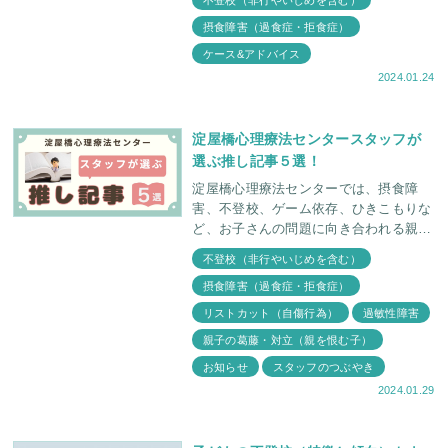
うなってしまうのだろう・・・」と心配
摂食障害（過食症・拒食症）
されたお母さんが当セ
ケース&アドバイス
2024.01.24
淀屋橋心理療法センタースタッフが
選ぶ推し記事５選！
淀屋橋心理療法センターでは、摂食障
害、不登校、ゲーム依存、ひきこもりな
ど、お子さんの問題に向き合われる親御
さんにとって有意義な記事をと、カウン
不登校（非行やいじめを含む）
セラーとスタッフが日々会議を行い定期
摂食障害（過食症・拒食症）
的に掲載しています。
リストカット（自傷行為）
過敏性障害
親子の葛藤・対立（親を恨む子）
お知らせ
スタッフのつぶやき
2024.01.29