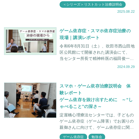
＜シリーズ＞リストカット治療説明会
2025.08.22
ゲーム依存症・スマホ依存症治療の
現場｜講演レポート
令和6年8月31日（土）、吹田市西山田地
区公民館にて開催された講演会にて、
当センター所長で精神科医の福田俊一
と、私・臨床心理士の福田俊介が講師を
2024.09.29
務めさせていただきました。 当日は、
地域の方々
スマホ・ゲーム依存治療説明会 体
験レポート
ゲーム依存を抜け出すために ～“し
ゃべること”の深さ～
淀屋橋心理療法センターでは、子どもの
ゲーム依存症（ゲーム障害）でお困りの
親御さんに向けて、ゲーム依存症に関し
て学ぶ会を定期的に行っています。 今
ゲーム依存症
勉強会