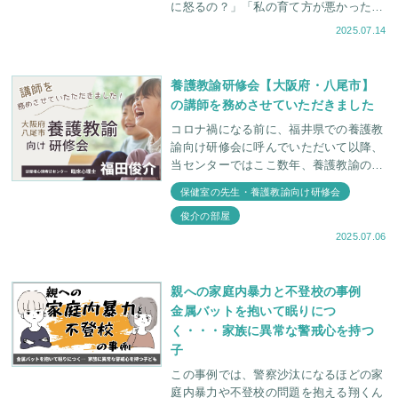
に怒るの？」「私の育て方が悪かったの
かな……」 突然キレる、何時間も泣き
2025.07.14
叫ぶ──そんな癇癪が続くなかで、親御
さんは
養護教諭研修会【大阪府・八尾市】
の講師を務めさせていただきました
コロナ禍になる前に、福井県での養護教
諭向け研修会に呼んでいただいて以降、
当センターではここ数年、養護教諭の先
生方向けの研修に力を入れております。
保健室の先生・養護教諭向け研修会
今回は、大阪府八尾市でおこなわれた養
俊介の部屋
護教諭研修会
2025.07.06
親への家庭内暴力と不登校の事例
金属バットを抱いて眠りにつ
く・・・家族に異常な警戒心を持つ
子
この事例では、警察沙汰になるほどの家
庭内暴力や不登校の問題を抱える翔くん