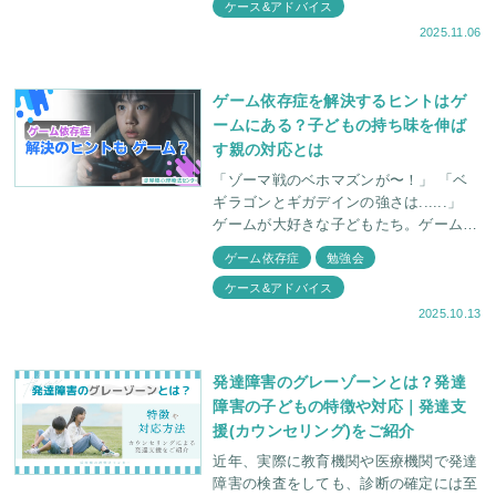
ケース&アドバイス
2025.11.06
ゲーム依存症を解決するヒントはゲ
ームにある？子どもの持ち味を伸ば
す親の対応とは
「ゾーマ戦のベホマズンが〜！」 「ベ
ギラゴンとギガデインの強さは......」
ゲームが大好きな子どもたち。ゲームに
ついて話すときは、とっても楽しそう
ゲーム依存症
勉強会
に、饒舌に話しますよね。 しかし親御
ケース&アドバイス
2025.10.13
発達障害のグレーゾーンとは？発達
障害の子どもの特徴や対応｜発達支
援(カウンセリング)をご紹介
近年、実際に教育機関や医療機関で発達
障害の検査をしても、診断の確定には至