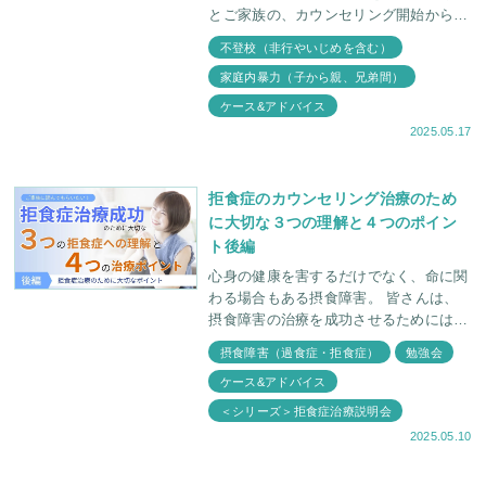
とご家族の、カウンセリング開始から終
了までの経過を記しています。 カウン
不登校（非行やいじめを含む）
セリングの経過で注目していただきたい
家庭内暴力（子から親、兄弟間）
のは、 少し
ケース&アドバイス
2025.05.17
拒食症のカウンセリング治療のため
に大切な３つの理解と４つのポイン
ト後編
心身の健康を害するだけでなく、命に関
わる場合もある摂食障害。 皆さんは、
摂食障害の治療を成功させるためには何
が大切だと思いますか？ 摂食障害は、
摂食障害（過食症・拒食症）
勉強会
心の健康状態と密接に関わっている病気
ケース&アドバイス
です。どのよ
＜シリーズ＞拒食症治療説明会
2025.05.10