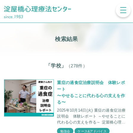
toggl
navig
検索結果
「学校」
（278件）
重症の過食症治療説明会 体験レポ
ート
〜やせることに代わる心の支えを作
る〜
2025年10月14日(火) 重症の過食症治療
説明会 体験レポート ～やせることに
代わる心の支えを作る～ 淀屋橋心理療
法センターでは臨床心理士・福田俊介と
勉強会
ケース&アドバイス