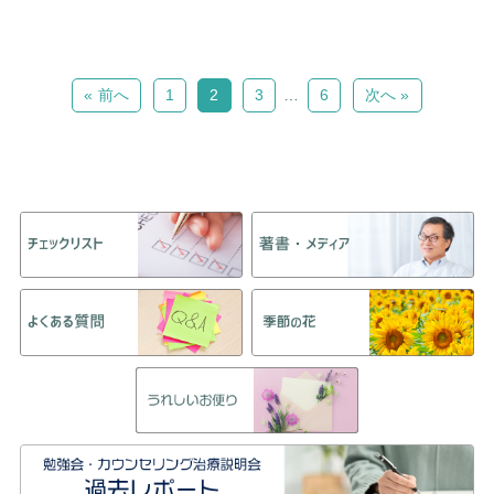
« 前へ
1
2
3
…
6
次へ »