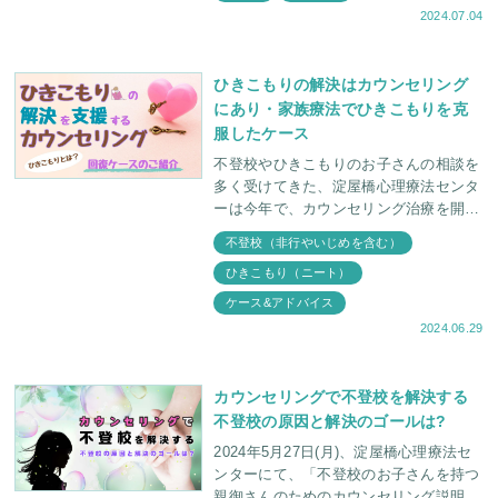
2024.07.04
ひきこもりの解決はカウンセリング
にあり・家族療法でひきこもりを克
服したケース
不登校やひきこもりのお子さんの相談を
多く受けてきた、淀屋橋心理療法センタ
ーは今年で、カウンセリング治療を開始
し41年目になります。今まで多くのカウ
不登校（非行やいじめを含む）
ンセリング治療説明会を行ってきまし
ひきこもり（ニート）
た。「カウンセリング
ケース&アドバイス
2024.06.29
カウンセリングで不登校を解決する
不登校の原因と解決のゴールは?
2024年5月27日(月)、淀屋橋心理療法セ
ンターにて、「不登校のお子さんを持つ
親御さんのためのカウンセリング説明