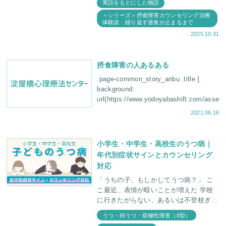
実話をもとにした物語
言うたや
＜シリーズ＞摂食障害カウンセリング治療
体験談 繰り返す過食が止まるまで
2025.10.31
摂食障害の人あるある
.page-common_story_anbu .title {
background:
url(https://www.yodoyabashift.com/asset
2021.06.16
小学生・中学生・高校生のうつ病｜
年代別症状サインとカウンセリング
対応
「うちの子、もしかしてうつ病？」 こ
こ最近、表情が暗いことが増えた 学校
に行きたがらない、あるいは不登校ぎみ
ちょっとしたことでも怒りっぽくなった
うつ・抑うつ・双極性障害（II型）
...こういった様子がお子さ