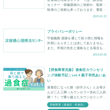
淀屋橋心理療法センターでは、講演会・
セミナー・研修講師のご依頼や、取材・
執筆のご依頼も承っております。豊富な
経験を持つカウンセラーが対応させてい
2025.02.23
ただきます。ぜひご相談ください。
プライバシーポリシー
守秘義務 面接を通じて知り得た情報を
外部にもらすことは決してありません。
また、学校の先生と連絡をとる場合も、
ご家族の同意を得てから行います。 出
2019.03.06
版物 当センターでは出
【摂食障害克服】過食症カウンセリ
ング体験手記｜vol.4 親子和気あいあ
い
過食症になった娘（紗月さん）とお母さ
んが二人三脚（カウンセラー含め三人四
脚！？）で乗り越えたカウンセリング治
療体験手記 第4章。 「今太ったって言う
摂食障害（過食症・拒食症）
たなあ！」 「おかん、陽介（次男）に