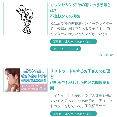
カウンセリング その驚くべき効果と
は?
不登校からの回復
私は淀屋橋心理療法センターのライター
で、公認心理師でもある益子です。 当
センターのカウンセリングが、いかに驚
異的な効果を上げるか。親御さんへのカ
不登校（非行やいじめを含む）
ウンセリングによってお子さんがどのよ
ケース&アドバイス
うに変化したか
2024.05.04
リストカットをするお子さんの心理
と
説明会でお話しした内容の問題集５
問
「イキイキと学校のクラブの部長を務め
ていると思っていたわが子が、実はリス
トカットをしていて、子供部屋のゴミ箱
に、血の付いたティッシュが捨ててある
不登校（非行やいじめを含む）
のを見つけてしまった。」「学校の先生