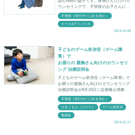
認心理師の益子です。親御さんだけのカ
ウンセリングで、不登校のお子さんにど
のような変化がみられたか実際のケース
不登校（非行やいじめを含む）
を取り上げました。不登校のカウンセリ
ケース&アドバイス
ング、またその回復の
2024.10.08
子どものゲーム依存症（ゲーム障
害）で
お困りの 親御さん向けのカウンセリ
ング 治療説明会
子どものゲーム依存症（ゲーム障害）で
お困りの親御さん向けのカウンセリング
治療説明会が8月20日に淀屋橋心理療法
センターにて行われました。 ここ数
不登校（非行やいじめを含む）
年、淀屋橋心理療法センターにお問い合
ひきこもり（ニート）
ゲーム依存症
わせのあるお
勉強会
2024.10.17