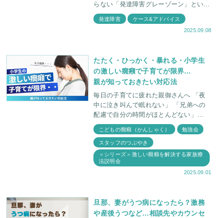
らない「発達障害グレーゾーン」という
言葉をよく耳にします。 言葉が遅い、
発達障害
ケース&アドバイス
よく癇癪(かんしゃく)を起こす、落ち着
2025.09.08
きがない、授
たたく・ひっかく・暴れる・小学生
の激しい癇癪で子育てが限界…
親が知っておきたい対応法
毎日の子育てに疲れた親御さんへ 「夜
中に泣き叫んで眠れない」 「兄弟への
配慮で自分の時間がほとんどない」
「近所への迷惑が心配で外出も気にな
こどもの癇癪（かんしゃく）
勉強会
る」 小学生の激しい癇癪を持つ子ども
スタッフのつぶやき
＜シリーズ＞激しい癇癪を解決する家族療
法説明会
2025.09.01
旦那、妻がうつ病になったら？激務
や産後うつなど…相談先やカウンセ