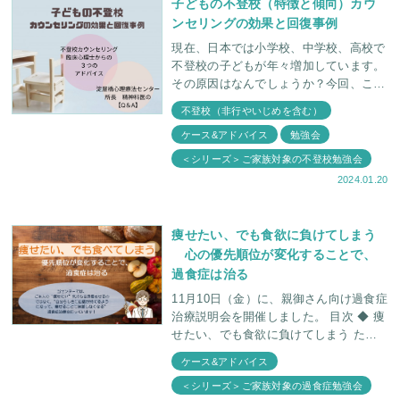
子どもの不登校（特徴と傾向）カウ
ンセリングの効果と回復事例
現在、日本では小学校、中学校、高校で
不登校の子どもが年々増加しています。
その原因はなんでしょうか？今回、この
記事では、不登校になりやすいお子さん
不登校（非行やいじめを含む）
の特徴やチェックリスト、カウンセリン
ケース&アドバイス
勉強会
グによる回復事例をご
＜シリーズ＞ご家族対象の不登校勉強会
2024.01.20
痩せたい、でも食欲に負けてしまう
心の優先順位が変化することで、
過食症は治る
11月10日（金）に、親御さん向け過食症
治療説明会を開催しました。 目次 ◆ 痩
せたい、でも食欲に負けてしまう たく
さん食べてしまう自分が許せない 実
ケース&アドバイス
は、食べる
＜シリーズ＞ご家族対象の過食症勉強会