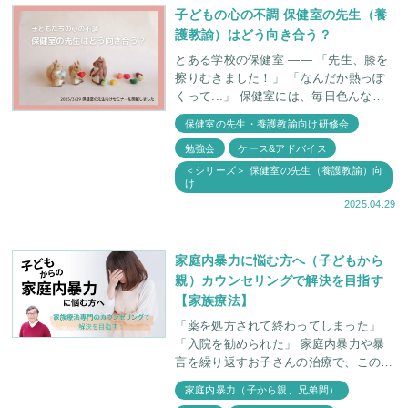
子どもの心の不調 保健室の先生（養
護教諭）はどう向き合う？
とある学校の保健室 —— 「先生、膝を
擦りむきました！」 「なんだか熱っぽ
くって...」 保健室には、毎日色んな子
どもたちがやって来ます。 保健室の先
保健室の先生・養護教諭向け研修会
生は、子どもたちが回復する
勉強会
ケース&アドバイス
＜シリーズ＞ 保健室の先生（養護教諭）向
け
2025.04.29
家庭内暴力に悩む方へ（子どもから
親）カウンセリングで解決を目指す
【家族療法】
「薬を処方されて終わってしまった」
「入院を勧められた」 家庭内暴力や暴
言を繰り返すお子さんの治療で、このよ
うな経験をされたご家庭は少なくありま
家庭内暴力（子から親、兄弟間）
せん。親子で勇気を出して治療へと踏み