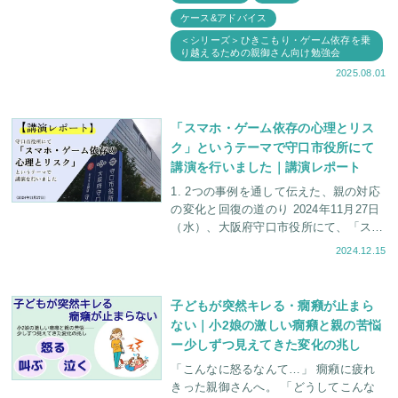
回は6月30日に「スマホ・ゲーム依存治
ケース&アドバイス
療説明会」が
＜シリーズ＞ひきこもり・ゲーム依存を乗
り越えるための親御さん向け勉強会
2025.08.01
「スマホ・ゲーム依存の心理とリス
ク」というテーマで守口市役所にて
講演を行いました｜講演レポート
1. 2つの事例を通して伝えた、親の対応
の変化と回復の道のり 2024年11月27日
（水）、大阪府守口市役所にて、「スマ
ホ依存・ゲーム依存 その心理とリス
2024.12.15
ク」というテーマで淀屋橋心理療法セン
ター・臨
子どもが突然キレる・癇癪が止まら
ない｜小2娘の激しい癇癪と親の苦悩
ー少しずつ見えてきた変化の兆し
「こんなに怒るなんて…」 癇癪に疲れ
きった親御さんへ。 「どうしてこんな