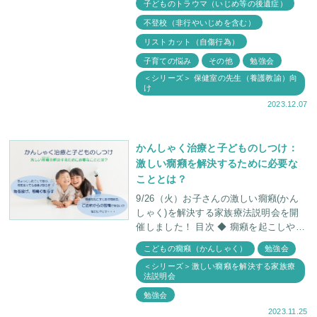
子どものトラウマ（いじめ等の後遺症）
不登校（非行やいじめを含む）
リストカット（自傷行為）
子育ての悩み
その他
勉強会
＜シリーズ＞ 保健室の先生（養護教諭）向
け
2023.12.07
かんしゃく治療と子どものしつけ：
激しい癇癪を解決するために必要な
こととは？
9/26（火）お子さんの激しい癇癪(かん
しゃく)を解決する家族療法説明会を開
催しました！ 目次 ◆ 癇癪を起こしやす
い年齢と発達障害 癇癪はお子さんが小
こどもの癇癪（かんしゃく）
勉強会
さな頃だけ
＜シリーズ＞激しい癇癪を解決する家族療
法説明会
勉強会
2023.11.25