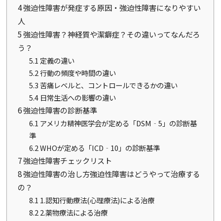
4
強迫性障害が発症する原因・強迫性障害になりやすい
人
5
強迫性障害？神経質や潔癖症？その違いってなんだろ
う？
5.1
定義の違い
5.2
行動の頻度や時間の違い
5.3
苦痛レベルと、コントロールできるかの違い
5.4
日常生活への影響の違い
6
強迫性障害の診断基準
6.1
アメリカ精神医学会が定める「DSM‐5」の診断基
準
6.2
WHOが定める「ICD‐10」の診断基準
7
強迫性障害チェックリスト
8
強迫性障害の治し方強迫性障害はどうやって治療する
の？
8.1
1.認知行動療法(心理療法)による治療
8.2
2.薬物療法による治療