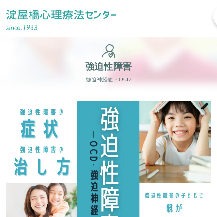
強迫性障害
強迫神経症・OCD