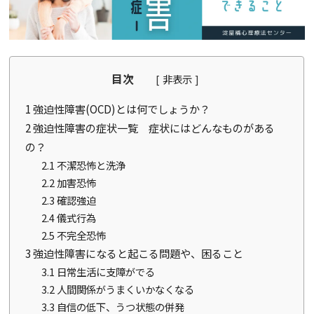
目次
[
非表示
]
1
強迫性障害(OCD)とは何でしょうか？
2
強迫性障害の症状一覧 症状にはどんなものがある
の？
2.1
不潔恐怖と洗浄
2.2
加害恐怖
2.3
確認強迫
2.4
儀式行為
2.5
不完全恐怖
3
強迫性障害になると起こる問題や、困ること
3.1
日常生活に支障がでる
3.2
人間関係がうまくいかなくなる
3.3
自信の低下、うつ状態の併発