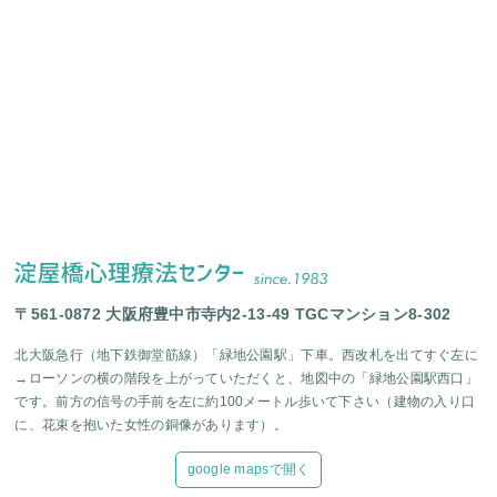
〒561-0872 大阪府豊中市寺内2-13-49 TGCマンション8-302
北大阪急行（地下鉄御堂筋線）「緑地公園駅」下車。西改札を出てすぐ左に
→ローソンの横の階段を上がっていただくと、地図中の「緑地公園駅西口」
です。前方の信号の手前を左に約100メートル歩いて下さい（建物の入り口
に、花束を抱いた女性の銅像があります）。
google mapsで開く