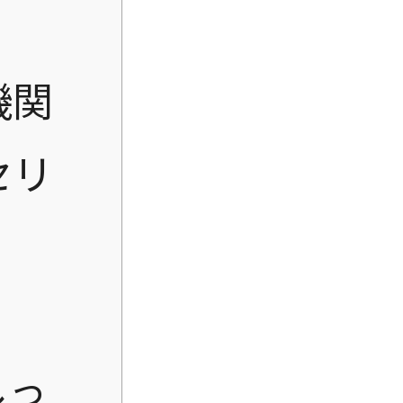
機関
セリ
しっ