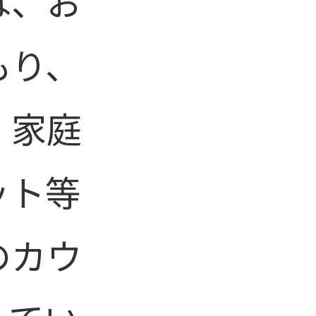
は、お
もり、
、家庭
ット等
のカウ