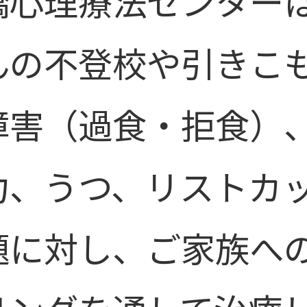
橋心理療法センター
んの不登校や引きこ
障害（過食・拒食）
力、うつ、リストカ
題に対し、ご家族へ