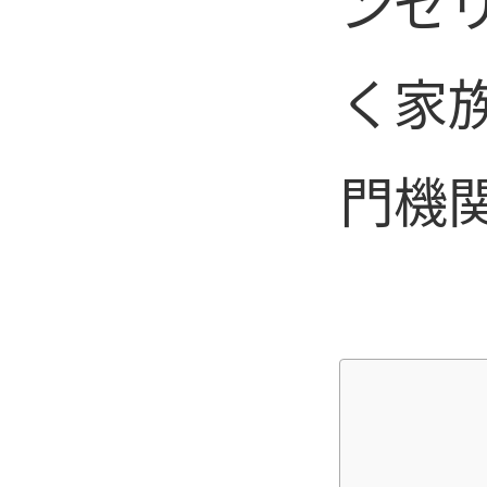
ンセ
く家
門機