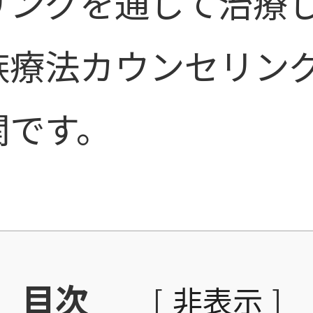
リングを通して治療
族療法カウンセリン
関です。
目次
[
非表示
]