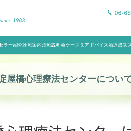
06-6
セラー紹介
診療案内
治療説明会
ケース＆アドバイス
治療成功
淀屋橋心理療法センターについ