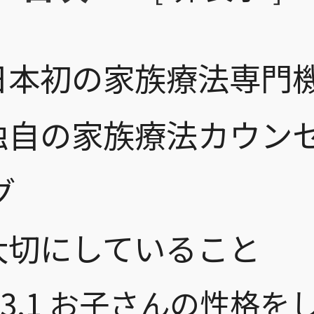
日本初の家族療法専門
独自の家族療法カウン
グ
大切にしていること
3.1
お子さんの性格を