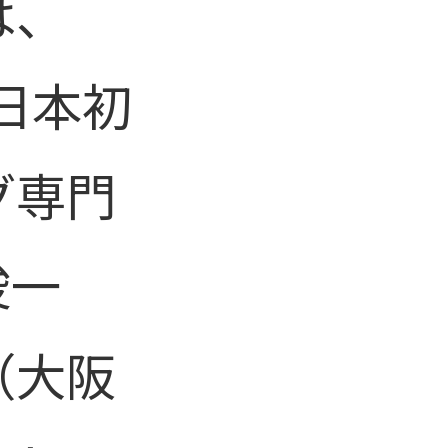
は、
、日本初
グ専門
俊一
（大阪