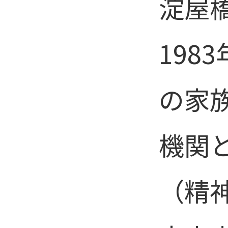
淀屋
198
の家
機関
（精