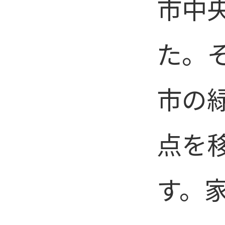
市中
た。そ
市の
点を
す。家