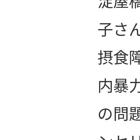
淀屋
子さ
摂食
内暴
の問