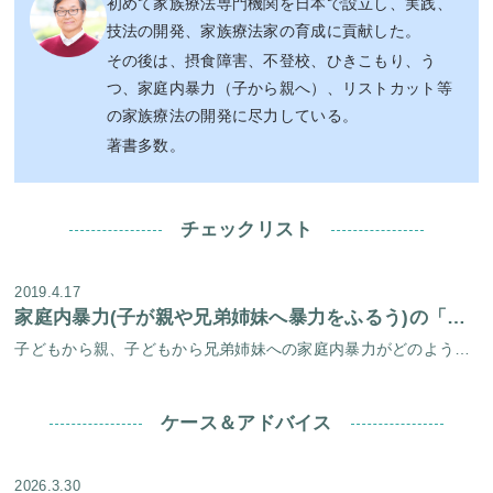
初めて家族療法専門機関を日本で設立し、実践、
技法の開発、家族療法家の育成に貢献した。
その後は、摂食障害、不登校、ひきこもり、う
つ、家庭内暴力（子から親へ）、リストカット等
の家族療法の開発に尽力している。
著書多数。
チェックリスト
2019.4.17
家庭内暴力(子が親や兄弟姉妹へ暴力をふるう)の「五段階」
子どもから親、子どもから兄弟姉妹への家庭内暴力がどのように進行するのかを、段階的にチェックリスト形式でまとめました。 現状のお子さんの状態を知る手がかりとして、参考になさってください。 ※淀屋橋心理療法センターで独自に作 […]
ケース＆アドバイス
2026.3.30