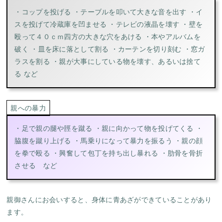
・コップを投げる ・テーブルを叩いて大きな音を出す ・イ
スを投げて冷蔵庫を凹ませる ・テレビの液晶を壊す ・壁を
殴って４０ｃｍ四方の大きな穴をあける ・本やアルバムを
破く ・皿を床に落として割る ・カーテンを切り刻む ・窓ガ
ラスを割る ・親が大事にしている物を壊す、あるいは捨て
る など
親への暴力
・足で親の腿や脛を蹴る ・親に向かって物を投げてくる ・
脇腹を蹴り上げる ・馬乗りになって暴力を振るう ・親の顔
を拳で殴る ・興奮して包丁を持ち出し暴れる ・肋骨を骨折
させる など
親御さんにお会いすると、身体に青あざができていることがあり
ます。