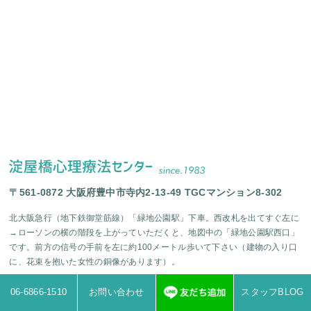
〒561-0872 大阪府豊中市寺内2-13-49 TGCマンション8-302
北大阪急行（地下鉄御堂筋線）「緑地公園駅」下車。西改札を出てすぐ左に
→ローソンの横の階段を上がっていただくと、地図中の「緑地公園駅西口」
です。前方の信号の手前を左に約100メートル歩いて下さい（建物の入り口
に、花束を抱いた女性の銅像があります）。
google mapsで開く
06-6866-1510
お問い合わせ
スタッフBLOG