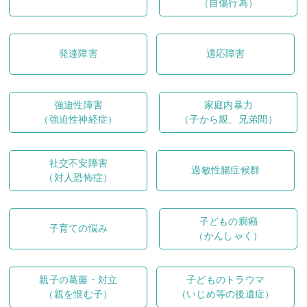
（自傷行為）
発達障害
適応障害
強迫性障害
家庭内暴力
（強迫性神経症）
（子から親、兄弟間）
社交不安障害
過敏性腸症候群
（対人恐怖症）
子どもの癇癪
子育ての悩み
（かんしゃく）
親子の葛藤・対立
子どものトラウマ
（親を恨む子）
（いじめ等の後遺症）