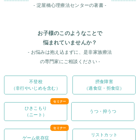
- 淀屋橋心理療法センター
の著書 -
お子様のこのようなことで
悩まれていませんか？
- お悩みは抱え込まずに、
是非家族療法
の専門家にご相談ください -
不登校
摂食障害
（非行やいじめを含む）
（過食症・拒食症）
ひきこもり
うつ・抑うつ
（ニート）
リストカット
ゲーム依存症