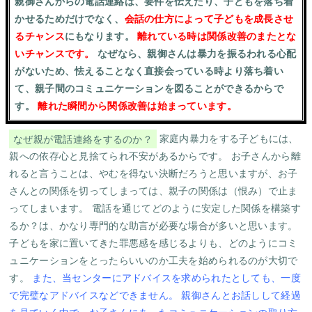
親御さんからの電話連絡は、要件を伝えたり、子どもを落ち着
かせるためだけでなく、
会話の仕方によって子どもを成長させ
るチャンス
にもなります。
離れている時は関係改善のまたとな
いチャンスです。
なぜなら、親御さんは暴力を振るわれる心配
がないため、怯えることなく直接会っている時より落ち着い
て、親子間のコミュニケーションを図ることができるからで
す。
離れた瞬間から関係改善は始まっています。
なぜ親が電話連絡をするのか？
家庭内暴力をする子どもには、
親への依存心
と
見捨てられ不安
があるからです。 お子さんから離
れると言うことは、やむを得ない決断だろうと思いますが、お子
さんとの関係を切ってしまっては、親子の関係は（恨み）で止ま
ってしまいます。 電話を通じてどのように安定した関係を構築す
るか？は、かなり専門的な助言が必要な場合が多いと思います。
子どもを家に置いてきた罪悪感を感じるよりも、どのようにコミ
ュニケーションをとったらいいのか工夫を始められるのが大切で
す。
また、当センターにアドバイスを求められたとしても、一度
で完璧なアドバイスなどできません。
親御さんとお話しして経過