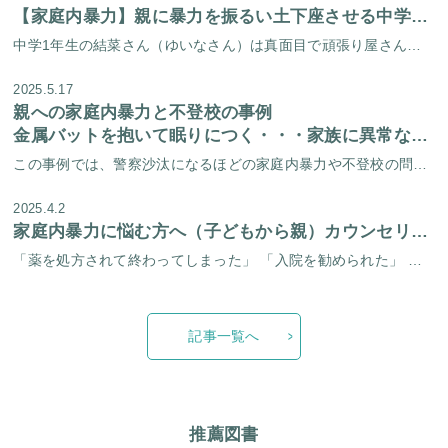
【家庭内暴力】親に暴力を振るい土下座させる中学生の女の子
中学1年生の結菜さん（ゆいなさん）は真面目で頑張り屋さん。 学校には休まず通い、部活のテニス部は朝練にも参加しています。習い事のピアノ教室にも、毎週欠かさず通っています。 外ではとても良い子ですが、そんな彼女が、ある時か […]
2025.5.17
親への家庭内暴力と不登校の事例
金属バットを抱いて眠りにつく・・・家族に異常な警戒心を持つ子
この事例では、警察沙汰になるほどの家庭内暴力や不登校の問題を抱える翔くんとご家族の、カウンセリング開始から終了までの経過を記しています。 カウンセリングの経過で注目していただきたいのは、 少しずつ出始める翔くんの「小さな […]
2025.4.2
家庭内暴力に悩む方へ（子どもから親）カウンセリングで解決を目指す【家族療法】
「薬を処方されて終わってしまった」 「入院を勧められた」 家庭内暴力や暴言を繰り返すお子さんの治療で、このような経験をされたご家庭は少なくありません。親子で勇気を出して治療へと踏み出したのに、期待していたようなサポートが […]
記事一覧へ
推薦図書