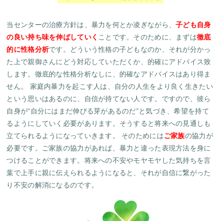
当センターの治療方針は、暴力を何とか凌ぎながら、
子ども自身
の良い持ち味を伸ばしていく
ことです。そのために、まずは
徹底
的に性格分析
です。
どういう性格の子どもなのか、それが分かっ
た上で親御さんにどう対応していただくか、的確にアドバイス致
します。徹底的な性格分析なしに、的確なアドバイスはあり得ま
せん。 家庭内暴力を起こす人は、自分の人生をより良く生きたい
という思いはあるのに、自信が持てない人です。ですので、彼ら
自身が“自分にはまだ伸びる芽があるのだ”と気づき、希望を持て
るようにしていく必要があります。そうすると将来への見通しも
立てられるようになっていきます。
そのためには
ご家族
の協力が
必要です。
ご家族の協力があれば、暴力と違った表現方法を身に
つけることができます。将来への不安やモヤモヤした気持ちを言
葉で上手に親に伝えられるようになると、それが自信に繋がった
り不安の解消になるのです。