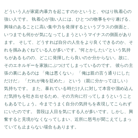
どういう人が家庭内暴力を起こすのかというと、やはり執着心の
強い人です。 執着心が強い人には、ひとつの物事をやり遂げる、
興味のあることに高い集中力を発揮するというプラスの側面と、
いつまでも何かが気になってしまうというマイナスの側面があり
ます。 そして、どうすれば自分の人生をより良くできるのか、そ
れを掴みあぐねている人が多いです。“何とかしたい”という気持
ちがあるものの、どこに発揮したら良いのか分からない。故に、
そのエネルギーを家族にぶつけてしまっているのです。 彼らの主
張の裏にあるのは 「俺は悪くない」 「俺は親の言う通りにした
だけだ」 「だれが俺を貶めた」 という（親に分かってほしい）
気持ちです。 また、暴れている時だけ人に対して本音や溜め込ん
だ気持ちを吐き出せるため、その方向に行ってしまうということ
もあるでしょう。今までうまく自分の気持ちを表現してこられず
にいたのです。 普段は人目を気にする人が多いです。しかし、興
奮すると見境がなくなってしまい、近所に怒号が聞こえてしまっ
ていても止まらない場合もあります。