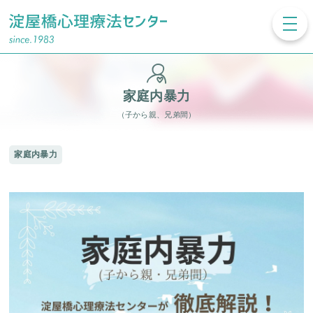
toggl
navig
家庭内暴力
（子から親、兄弟間）
家庭内暴力