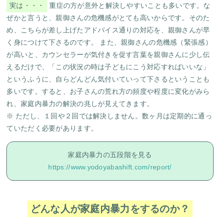
実は・・・
重症の方が意外と解決しやすいことも多いです。
な
ぜかと言うと、親御さんの
危機感がとても高い
からです。そのた
め、こちらが差し上げたアドバイス通りの対応を、親御さんが早
く身につけて下さるのです。 また、親御さんの危機感（緊張感）
が高いと、カウンセラーが気付きを促す言葉を親御さんに少し伝
えるだけで、「この状況の時は子どもにこう対応すればいいな」
というふうに、自らどんどん気付いていって下さるということも
多いです。すると、お子さんの荒れ方の頻度や程度に変化がみら
れ、家庭内暴力の解決の兆しが見えてきます。
※ ただし、１回や２回では解決しません。数ヶ月は定期的に通っ
ていただく必要があります。
家庭内暴力の五段階を見る
https://www.yodoyabashift.com/report/
どんな人が家庭内暴力をするのか？