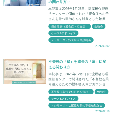
の関わり方～
本記事は2026年1月26日、淀屋橋心理療
法センターで開催された「拒食症のお子
さんを持つ親御さんを対象とした治療説
明会」の内容をもとに執筆しています。
摂食障害（過食症・拒食症）
勉強会
今回のテーマは、痩せることに執着する
ケース&アドバイス
お子さ
＜シリーズ＞拒食症治療説明会
2026.03.02
不登校の「壁」を成長の「扉」に変
える関わり方
本記事は、2025年12月1日に淀屋橋心理
療法センターで開催された「不登校を乗
り越えるための親御さん向けカウンセリ
ング説明会」の内容をもとに執筆してい
不登校（非行やいじめを含む）
勉強会
ます。 当日はアットホームな空間の
ケース&アドバイス
中で、そ
＜シリーズ＞ご家族対象の不登校勉強会
2026.02.16