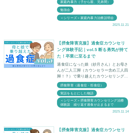
家庭内暴力（子から親、兄弟間）
うして、こんなことになってしまったん
勉強会
だろう
＜シリーズ＞家庭内暴力治療説明会
2025.11.21
【摂食障害克服】過食症カウンセリ
ング体験手記｜vol.5 断る勇気が持て
た！卒業に至るまで
過食症になった娘（紗月さん）とお母さ
んが二人三脚（カウンセラー含め三人四
脚！？）で乗り越えたカウンセリング治
療体験手記 最終章。 コロナや紗月さん
摂食障害（過食症・拒食症）
の口撃など、日々変化する状況に柔軟に
実話をもとにした物語
対応していっ
＜シリーズ＞摂食障害カウンセリング治療
体験談 繰り返す過食が止まるまで
2025.11.14
【摂食障害克服】過食症カウンセリ