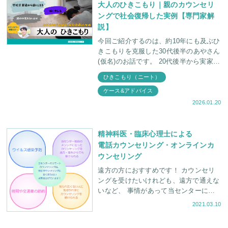
大人のひきこもり｜親のカウンセリ
ングで社会復帰した実例【専門家解
説】
今回ご紹介するのは、約10年にも及ぶひ
きこもりを克服した30代後半のあやさん
(仮名)のお話です。 20代後半から実家に
ひきこもる 親に暴言を吐いたり、物を
ひきこもり（ニート）
投げたりする 娘のことを心配
ケース&アドバイス
2026.01.20
精神科医・臨床心理士による
電話カウンセリング・オンラインカ
ウンセリング
遠方の方におすすめです！ カウンセリ
ングを受けたいけれども、遠方で通えな
いなど、 事情があって当センターに直
接お越しいただけない方のために、 リ
2021.03.10
モート（電話やzoomなど）でのカウン
セリング