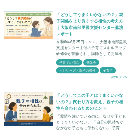
にとって過度に依存し合う関係性のこと
を
「どうしてうまくいかないの？」親
子関係をより良くする相性の考え方
｜大阪市南部里親支援センター講演
レポート
令和8年6月25日（木）、大阪市南部里親
支援センター主催の子育てスキルアップ
研修会が開催され、講師として淀屋橋心
理療法センター 臨床心理士・福田俊介
子育ての悩み
勉強会
がお話しさせていただきました。 講義
＜シリーズ＞親子の相性
子育て
名
2026.08.05
「どうしてこの子とはうまくいかな
いの？」関わり方を変え、親子の相
性を合わせるためのヒント
「愛情を注いでいるのに、なぜか子ども
とうまくいかない」 「自分の気持ちが
なかなか子どもに伝わらない」 子育て