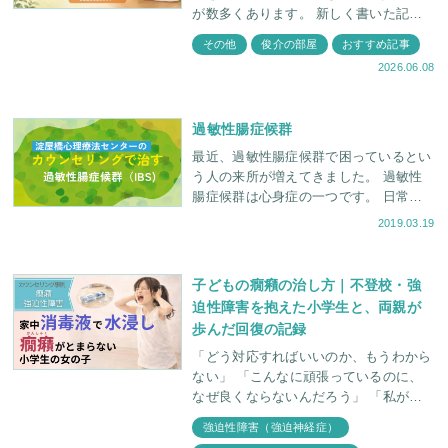
が数多くあります。 新しく書いた記事
のみでなく、過去に書かれた記事もぜひ
その他
俊介の部屋
おすすめ記事
読んでいただきたいということで、今回
2026.06.08
はその中から、
過敏性腸症候群
最近、過敏性腸症候群で困っているとい
う人の来所が増えてきました。 過敏性
腸症候群は心身症の一つです。 日常生
活に支障がでるため本人は大変困ってい
2019.03.19
るのですが、なかなかそのつらさは周り
の人にわかっても
子どもの癇癪の治し方｜不登校・強
迫性障害を抱えた小学生と、両親が
歩んだ回復の記録
「どう対応すればいいのか、もうわから
ない」 「こんなに頑張っているのに、
なぜ良くならないんだろう」 「私が何
か間違えたのかな......」 子どもの癇癪
強迫性障害（強迫神経症）
や不登校に向き合うとき、親御さんの心