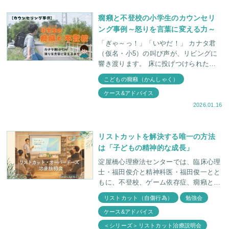
癇癪と不登校の小学生のカウンセリ
ング事例～怒りを言葉に変える力～
「ぎゃ～っ！」「いやだ！」 カナタ君
（仮名・小5）の叫び声が、リビングに
響き渡ります。 床に投げつけられたラ
ンドセル。本が散らばり、壁には叩かれ
こどもの癇癪（かんしゃく）
た跡が残っていました。 妹のノアちゃ
ケース&アドバイス
ん（仮
2026.01.16
リストカットを解決する唯一の方法
は「子どもの精神的な成長」
淀屋橋心理療法センターでは、臨床心理
士・福田俊介と精神科医・福田俊一とと
もに、不登校、ゲーム依存症、癇癪とい
ったお子さんのさまざまな症状について
リストカット（自傷行為）
勉強会
親御さんと学ぶ会を定期的に行っており
ケース&アドバイス
ます。 今回は
＜シリーズ＞リストカット治療説明会