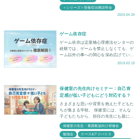
＜シリーズ＞拒食症治療説明会
2026.04.20
ゲーム依存症
ゲーム依存は淀屋橋心理療法センターの
経験では、ゲームを禁止しなくても、ゲ
ーム以外の事への関心を深め広げていっ
たり、親子関係の改善をはかる中で、解
2019.03.19
決する例も相当数あります。一概にゲー
ムを全て断つという治
保健室の先生向けセミナー：自己肯
定感が低い子どもにどう対応する？
さまざまな思いや背景を抱えた子どもた
ちが集まる学校。 保健室には、そんな
子どもたちから、担任の先生にも親にも
言えないような本音が持ち込まれること
保健室の先生・養護教諭向け研修会
も少なくありません。 淀屋橋心理療法
勉強会
ケース&アドバイス
センターでは