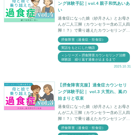
ング体験手記｜vol.4 親子和気あいあ
い
過食症になった娘（紗月さん）とお母さ
んが二人三脚（カウンセラー含め三人四
脚！？）で乗り越えたカウンセリング治
療体験手記 第4章。 「今太ったって言う
摂食障害（過食症・拒食症）
たなあ！」 「おかん、陽介（次男）に
実話をもとにした物語
言うたや
＜シリーズ＞摂食障害カウンセリング治療
体験談 繰り返す過食が止まるまで
2025.10.31
【摂食障害克服】過食症カウンセリ
ング体験手記｜ vol.3 大荒れ、嵐の
始まりと収束
過食症になった娘（紗月さん）とお母さ
んが二人三脚（カウンセラー含め三人四
脚！？）で乗り越えたカウンセリング治
療体験手記 第3章。 紗月さんの段取りに
摂食障害（過食症・拒食症）
合わせること 紗月さんの好きな話題に