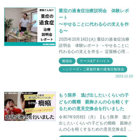
重症の過食症治療説明会 体験レポ
ート
〜やせることに代わる心の支えを作
る〜
2025年10月14日(火) 重症の過食症治療
説明会 体験レポート ～やせることに
代わる心の支えを作る～ 淀屋橋心理療
法センターでは臨床心理士・福田俊介と
勉強会
ケース&アドバイス
精神科医・福田俊一とともに、ゲー
＜シリーズ＞ご家族対象の過食症勉強会
2025.12.03
もう限界 逃げ出したいくらいの子
どもの癇癪 親御さんの心を軽くす
るための意見交換会を行いました
令和7年9月8日（月）【もう限界 逃げ
出したいくらいの子どもの癇癪 親御さ
んの心を軽くするための意見交換会】を
開催しました。 この日は、親御さん同