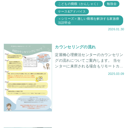
癪などお子さんのさまざまな症状につい
こどもの癇癪（かんしゃく）
勉強会
て親御さんと学ぶ会を定期的に行ってお
ケース&アドバイス
ります。 今回は
＜シリーズ＞激しい癇癪を解決する家族療
法説明会
2026.01.30
カウンセリングの流れ
淀屋橋心理療法センターのカウンセリン
グの流れについてご案内します。 当セ
ンターに来所される場合もリモートカウ
ンセリングの場合も、基本的な流れは同
2025.03.09
様です。 初回カウンセリングについて