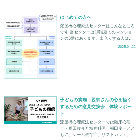
はじめての方へ
淀屋橋心理療法センターはこんなところ
です 当センターは10階建てのマンショ
ンの3階にあります。出入りする人はさ
ほど多くなく、自然な形で入っていただ
2025.04.12
けます。予約制のため他のご家族と
子どもの癇癪 親御さんの心を軽く
するための意見交換会 体験レポー
ト
淀屋橋心理療法センターでは臨床心理
士・福田俊介と精神科医・福田俊一とと
もに、ゲーム依存症、リストカット、癇