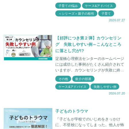
をしていると、そんなもどかしさを感じ
子育ての悩み
ケース&アドバイス
ることがあります。 2026年5月25日、淀
＜シリーズ＞親子の相性
子育て
屋
2026.07.27
【好評につき第２弾】カウンセリン
グ 失敗しやすい例～こんなところ
に落とし穴が!?
淀屋橋心理療法センターのホームページ
には成功した事例がたくさん紹介されて
いますが、カウンセリングが失敗に終わ
ってしまうケースも存在します。 今回
その他
俊介の部屋
は、前回好評だった カウンセリングに
ケース&アドバイス
失敗しやすい例
失敗しやすい例
2026.07.20
子どものトラウマ
『子どもが学校でのいじめをきっかけ
に、不登校になってしまった。他人が怖