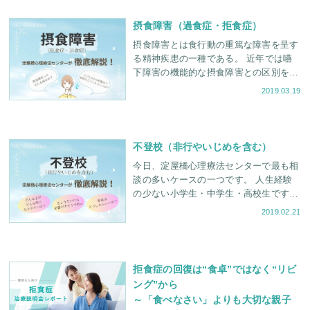
摂食障害（過食症・拒食症）
摂食障害とは食行動の重篤な障害を呈す
る精神疾患の一種である。 近年では嚥
下障害の機能的な摂食障害との区別をつ
けるため、中枢性摂食異常症とも呼ばれ
2019.03.19
る。 厚生労働省の難治性疾患（難病）
に指定されている
不登校（非行やいじめを含む）
今日、淀屋橋心理療法センターで最も相
談の多いケースの一つです。 人生経験
の少ない小学生・中学生・高校生ですか
ら、ただ「見守る」「自主性を尊重す
2019.02.21
る」というだけでは、これらの問題は解
決が困難です。そこで、
拒食症の回復は“食卓”ではなく“リビ
ング”から
～「食べなさい」よりも大切な親子