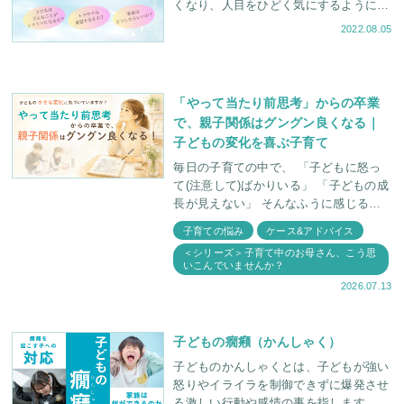
くなり、人目をひどく気にするようにな
った。昔のことを思い出して、今でも苦
2022.08.05
しんでいるようだ・・・。』 現代社会
には、子どもに「
「やって当たり前思考」からの卒業
で、親子関係はグングン良くなる｜
子どもの変化を喜ぶ子育て
毎日の子育ての中で、 「子どもに怒っ
て(注意して)ばかりいる」 「子どもの成
長が見えない」 そんなふうに感じるこ
とはありませんか。 実は、一見何の成
子育ての悩み
ケース&アドバイス
長もしていないような毎日でも
＜シリーズ＞子育て中のお母さん、こう思
いこんでいませんか？
2026.07.13
子どもの癇癪（かんしゃく）
子どものかんしゃくとは、子どもが強い
怒りやイライラを制御できずに爆発させ
る激しい行動や感情の事を指します。