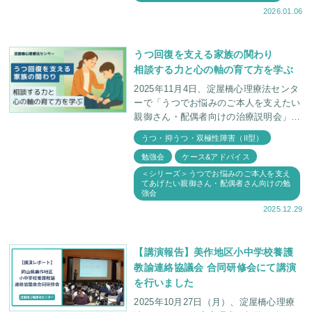
2026.01.06
うつ回復を支える家族の関わり
相談する力と心の軸の育て方を学ぶ
2025年11月4日、淀屋橋心理療法センタ
ーで「うつでお悩みのご本人を支えたい
親御さん・配偶者向けの治療説明会」が
開催されました。 講師は当センター所
うつ・抑うつ・双極性障害（II型）
長で精神科医・福田俊一、臨床心理士・
勉強会
ケース&アドバイス
福田俊介
＜シリーズ＞うつでお悩みのご本人を支え
てあげたい親御さん・配偶者さん向けの勉
強会
2025.12.29
【講演報告】美作地区小中学校養護
教諭連絡協議会 合同研修会にて講演
を行いました
2025年10月27日（月）、淀屋橋心理療