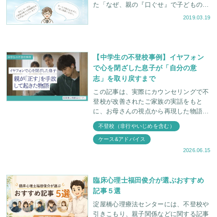
た「なぜ、親の『口ぐせ』で子どもの性
格が変わるのか？」という記事が掲載さ
2019.03.19
れました。
【中学生の不登校事例】イヤフォン
で心を閉ざした息子が「自分の意
志」を取り戻すまで
この記事は、実際にカウンセリングで不
登校が改善されたご家族の実話をもと
に、お母さんの視点から再現した物語に
なっています。 「食事中はイヤフォン
不登校（非行やいじめを含む）
を取りなさい」 夫がそう言った瞬間、
ケース&アドバイス
ガタン
2026.06.15
臨床心理士福田俊介が選ぶおすすめ
記事５選
淀屋橋心理療法センターには、不登校や
引きこもり、親子関係などに関する記事