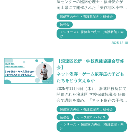
法センターの臨床心理士・福田俊介が、
岡山県にて開催された「美作地区小中学
校養護教諭連絡協議会 合同研修会」に
保健室の先生・養護教諭向け研修会
お招きいただき、 講師として、先生方
勉強会
の前でお話しさ
＜シリーズ＞ 保健室の先生（養護教諭）向
け
2025.12.18
【浪速区役所・学校保健協議会研修
会】
ネット依存・ゲーム依存症の子ども
たちをどう支えるか
2025年11月6日（木）、浪速区役所にて
開催された浪速区 学校保健協議会 研修
会で講師を務め、「ネット依存の子供た
ちをどう支えるか」というテーマでお話
保健室の先生・養護教諭向け研修会
をしました。 当日は、学校の先生方、
勉強会
ケース&アドバイス
学校医、保
＜シリーズ＞ 保健室の先生（養護教諭）向
け