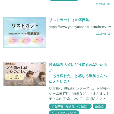
2026.05.01
リストカット（自傷行為）
https://www.yodoyabashift.com/in
2019.03.19
摂食障害の娘にどう接すればいいの
か
「もう疲れた」と感じる親御さんへ
伝えたいこと
淀屋橋心理療法センターでは、不登校や
ゲーム依存症、癇癪など、さまざまなお
子さんの症状について、親御さんととも
に理解を深める説明会を定期的に開催し
摂食障害（過食症・拒食症）
勉強会
ています。 今回は「摂食障害を抱える
ケース&アドバイス
わが子にどう接