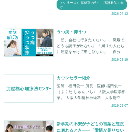
＜シリーズ＞ 保健室の先生（養護教諭）向
け
2026.04.13
うつ病・抑うつ
「朝、会社に行きたくない」 「職場で
どうも調子が出ない」 「周りの人たち
に迷惑をかけて申し訳ない」 「自分が
情けなくなる」 「気持ちが落ち込ん
2019.03.19
で、どうにも回復できない」... そ
カウンセラー紹介
医師 福田俊一 所長・医師 福田俊一
（ふくだ しゅんいち） 大阪大学医学部
卒。 大阪大学精神神経科、大阪府立病
院神経科にて精神医療に取り組む。 米
2019.03.07
国フィラデルフィア・チャイル
新学期の不安が子どもの言葉と態度
に表れるとき――「愛情が足りない