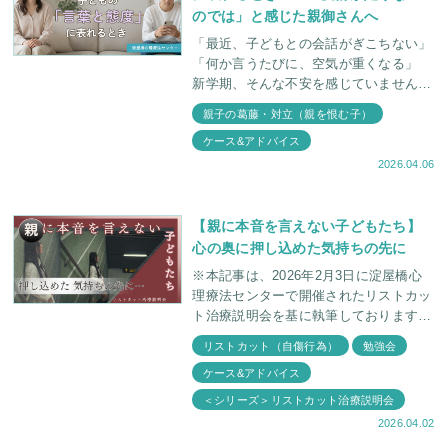
のでは」と感じた親御さんへ
「最近、子どもとの会話がぎこちない」
「何か言うたびに、空気が重くなる」
新学期、そんな不安を感じていません
か。 環境が変わるこの時期、子どもは
親子の葛藤・対立（親を恨む子）
外で誰にも気づかれないまま、新しい人
ケース&アドバイス
間関係
2026.04.06
【親に本音を言えない子どもたち】
心の奥に押し込めた気持ちの先に
※本記事は、2026年2月3日に淀屋橋心
理療法センターで開催されたリストカッ
ト治療説明会を基に執筆しております。
リストカットするお子さんの特徴や、彼
リストカット（自傷行為）
勉強会
らがどんなことを考えているのか、なぜ
ケース&アドバイス
本音を言
＜シリーズ＞リストカット治療説明会
2026.04.02