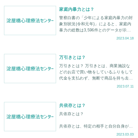
が、決して”子
家庭内暴力とは？
警察白書の「少年による家庭内暴力の対
象別状況(令和元年)」によると、家庭内
暴力の総数は3,596件とのデータが示さ
れました。なお、暴力の対象は母親が
2023.04.18
60.8%を占めており、続いて父親が11.2
万引きとは？
万引きとは？ 万引きとは、商業施設な
どのお店で買い物をしているふりをして
代金を支払わず、無断で商品を持ち去る
犯罪行為のことです。警視庁の統計によ
2023.07.11
ると、令和3年における万引きの
共依存とは？
共依存とは？
共依存とは、特定の相手と自分自身が互
いになくてはならない存在になり、両者
2023.03.03