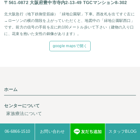
〒561-0872 大阪府豊中市寺内2-13-49 TGCマンション8-302
北大阪急行（地下鉄御堂筋線）「緑地公園駅」下車。西改札を出てすぐ左に
→ローソンの横の階段を上がっていただくと、地図中の「緑地公園駅西口」
です。前方の信号の手前を左に約100メートル歩いて下さい（建物の入り口
に、花束を抱いた女性の銅像があります）。
google mapsで開く
ホーム
センターについて
家族療法について
カウンセラー紹介
06-6866-1510
お問い合わせ
スタッフBLOG
診療案内