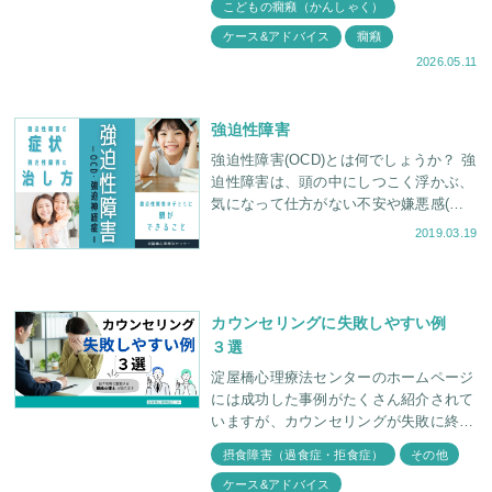
こどもの癇癪（かんしゃく）
に
ケース&アドバイス
癇癪
2026.05.11
強迫性障害
強迫性障害(OCD)とは何でしょうか？ 強
迫性障害は、頭の中にしつこく浮かぶ、
気になって仕方がない不安や嫌悪感(強
迫観念)と、気になる気持ちを打ち消そ
2019.03.19
うとする行動(強迫行為)が繰
カウンセリングに失敗しやすい例
３選
淀屋橋心理療法センターのホームページ
には成功した事例がたくさん紹介されて
いますが、カウンセリングが失敗に終わ
ってしまうケースも存在します。今回
摂食障害（過食症・拒食症）
その他
は、“よくある”カウンセリングがうまく
ケース&アドバイス
いかなかった事例を臨