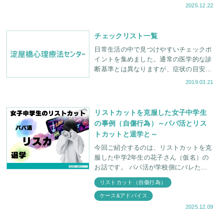
2025.12.22
チェックリスト一覧
日常生活の中で見つけやすいチェックポ
イントを集めました。通常の医学的な診
断基準とは異なりますが、症状の目安に
役立ててください。 摂食障害について
2019.03.21
新【自己診断チェックリ
リストカットを克服した女子中学生
の事例（自傷行為）～パパ活とリス
トカットと退学と～
今回ご紹介するのは、リストカットを克
服した中学2年生の花子さん（仮名）の
お話です。 パパ活が学校側にバレたこ
とで退学処分 リストカットのみなら
リストカット（自傷行為）
ず、深夜徘徊、オーバードーズ(OD)する
ケース&アドバイス
2025.12.09