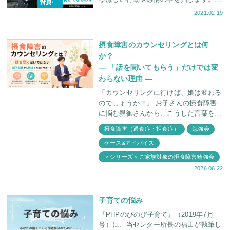
このようなことでお困りではありません
2021.02.19
か？ 欲しいものが手に入
摂食障害のカウンセリングとは何
か？
― 「話を聞いてもらう」だけでは変
わらない理由 ―
「カウンセリングに行けば、娘は変わる
のでしょうか？」 お子さんの摂食障害
に悩む親御さんから、こうした言葉をよ
くいただきます。 カウンセリングとい
摂食障害（過食症・拒食症）
勉強会
うと、苦しい気持ちを受け止めてもらう
ケース&アドバイス
場所とい
＜シリーズ＞ご家族対象の摂食障害勉強会
2026.06.22
子育ての悩み
『PHPのびのび子育て』（2019年7月
号）に、当センター所長の福田が執筆し