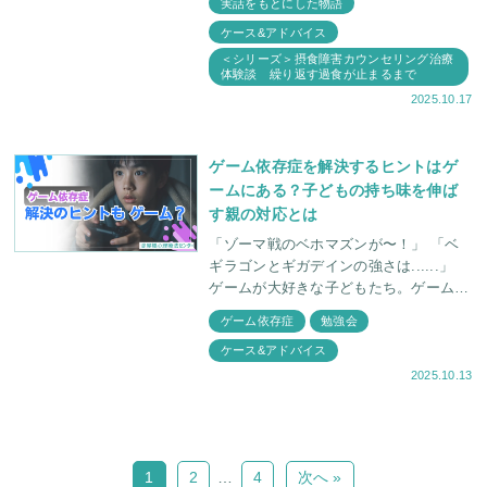
実話をもとにした物語
興味を持
ケース&アドバイス
＜シリーズ＞摂食障害カウンセリング治療
体験談 繰り返す過食が止まるまで
2025.10.17
ゲーム依存症を解決するヒントはゲ
ームにある？子どもの持ち味を伸ば
す親の対応とは
「ゾーマ戦のベホマズンが〜！」 「ベ
ギラゴンとギガデインの強さは......」
ゲームが大好きな子どもたち。ゲームに
ついて話すときは、とっても楽しそう
ゲーム依存症
勉強会
に、饒舌に話しますよね。 しかし親御
ケース&アドバイス
2025.10.13
1
2
…
4
次へ »