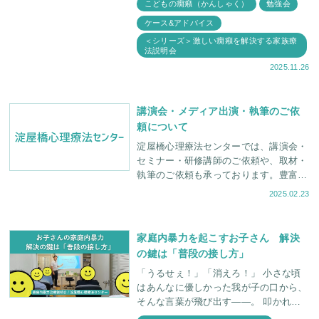
こどもの癇癪（かんしゃく）
勉強会
士が円になって自己紹介をしていただく
ケース&アドバイス
ところから始
＜シリーズ＞激しい癇癪を解決する家族療
法説明会
2025.11.26
講演会・メディア出演・執筆のご依
頼について
淀屋橋心理療法センターでは、講演会・
セミナー・研修講師のご依頼や、取材・
執筆のご依頼も承っております。豊富な
経験を持つカウンセラーが対応させてい
2025.02.23
ただきます。ぜひご相談ください。
家庭内暴力を起こすお子さん 解決
の鍵は「普段の接し方」
「うるせぇ！」「消えろ！」 小さな頃
はあんなに優しかった我が子の口から、
そんな言葉が飛び出す——。 叩かれ、
蹴られ、物を投げつけられる——。 ど