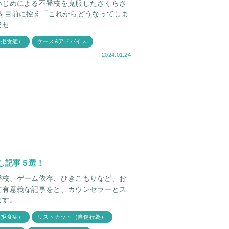
いじめによる不登校を克服したさくらさ
を目前に控え「これからどうなってしま
当セ
・拒食症）
ケース&アドバイス
2024.01.24
し記事５選！
登校、ゲーム依存、ひきこもりなど、お
て有意義な記事をと、カウンセラーとス
ます。
・拒食症）
リストカット（自傷行為）