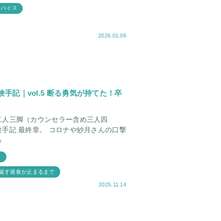
ドバイス
2026.01.06
記｜vol.5 断る勇気が持てた！卒
二人三脚（カウンセラー含め三人四
コロナや紗月さんの口撃
っ
語
返す過食が止まるまで
2025.11.14