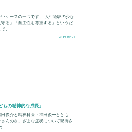
いケースの一つです。 人生経験の少な
見守る」「自主性を尊重する」というだ
こで、
2019.02.21
どもの精神的な成長」
福田俊介と精神科医・福田俊一ととも
子さんのさまざまな症状について親御さ
。 今回は