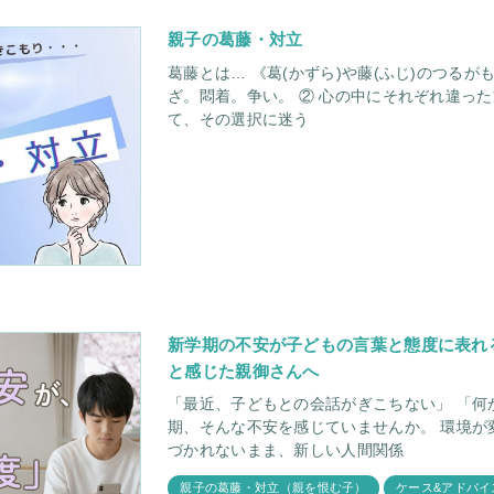
親子の葛藤・対立
葛藤とは… 《葛(かずら)や藤(ふじ)のつるが
ざ。悶着。争い。 ② 心の中にそれぞれ違っ
て、その選択に迷う
新学期の不安が子どもの言葉と態度に表れ
と感じた親御さんへ
「最近、子どもとの会話がぎこちない」 「何か
期、そんな不安を感じていませんか。 環境が変わるこの時期、子どもは外で誰にも気
づかれないまま、新しい人間関係
親子の葛藤・対立（親を恨む子）
ケース&アドバイ