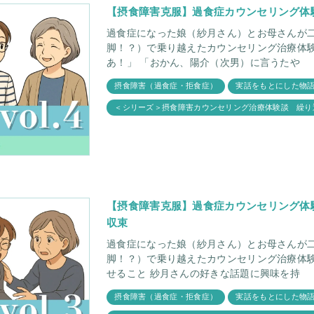
【摂食障害克服】過食症カウンセリング体験手
過食症になった娘（紗月さん）とお母さんが
脚！？）で乗り越えたカウンセリング治療体験手記 第4章。 「
あ！」 「おかん、陽介（次男）に言うたや
摂食障害（過食症・拒食症）
実話をもとにした物
＜シリーズ＞摂食障害カウンセリング治療体験談 繰り
【摂食障害克服】過食症カウンセリング体験手
収束
過食症になった娘（紗月さん）とお母さんが
脚！？）で乗り越えたカウンセリング治療体験手記 第3章。 紗
せること 紗月さんの好きな話題に興味を持
摂食障害（過食症・拒食症）
実話をもとにした物