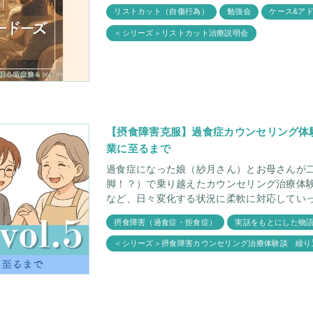
リストカット（自傷行為）
勉強会
ケース&ア
＜シリーズ＞リストカット治療説明会
【摂食障害克服】過食症カウンセリング体験手
業に至るまで
過食症になった娘（紗月さん）とお母さんが
脚！？）で乗り越えたカウンセリング治療体験手記 最終章。 
など、日々変化する状況に柔軟に対応してい
摂食障害（過食症・拒食症）
実話をもとにした物
＜シリーズ＞摂食障害カウンセリング治療体験談 繰り