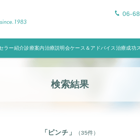
06-6
セラー紹介
診療案内
治療説明会
ケース＆アドバイス
治療成功
検索結果
「ピンチ」
（35件）