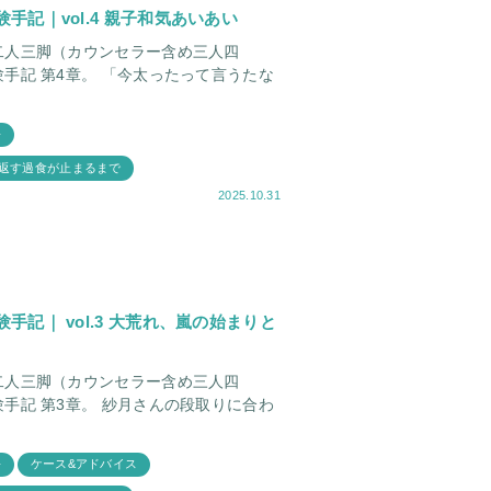
記｜vol.4 親子和気あいあい
二人三脚（カウンセラー含め三人四
今太ったって言うたな
語
返す過食が止まるまで
2025.10.31
記｜ vol.3 大荒れ、嵐の始まりと
二人三脚（カウンセラー含め三人四
月さんの段取りに合わ
語
ケース&アドバイス