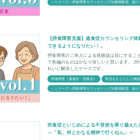
＜シリーズ＞摂食障害カウンセリング治療体験談 繰り
【摂食障害克服】過食症カウンセリング体験手
できるようになりたい！」
摂食障害のご本人による体験談は目にすること
で長編のものはかなり珍しいと思います。 20代の過食症の娘さんのご相談がとてもき
れいに解決したケースです。
摂食障害（過食症・拒食症）
実話をもとにした物
＜シリーズ＞摂食障害カウンセリング治療体験談 繰り
拒食症といじめによる不登校を乗り越えた
～「私、何とかなる精神で行くねん」～