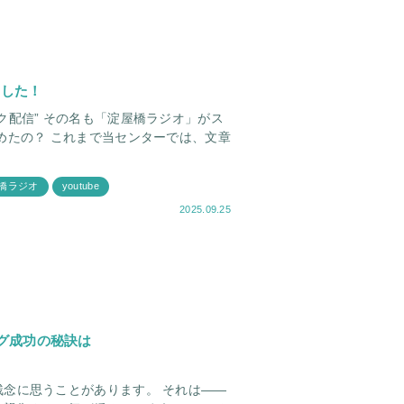
ました！
ク配信” その名も「淀屋橋ラジオ」がス
橋ラジオ
youtube
2025.09.25
グ成功の秘訣は
うことがあります。 それは——