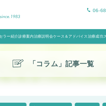
06-6
セラー紹介
診療案内
治療説明会
ケース＆アドバイス
治療成功
「コラム」記事一覧