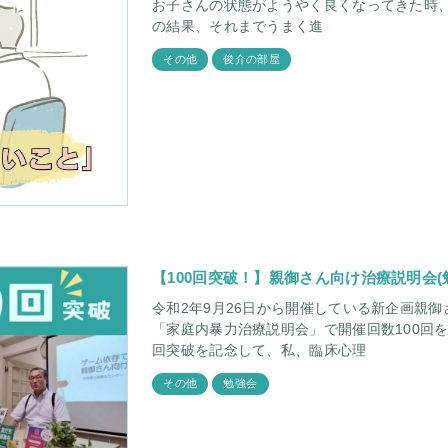
お子さんの状態がようやく良くなってきた時、
の結果、それまでうまく進
その他
俊介の部屋
【100回突破！】親御さん向け治療説明会(
令和2年9月26日から開催している新企画親御
「家庭内暴力治療説明会」で開催回数100回を迎えました。 この
回突破を記念して、私、臨床心理
その他
勉強会