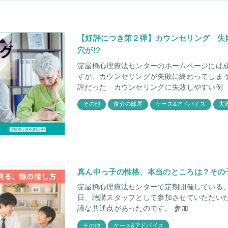
【好評につき第２弾】カウンセリング 失
穴が!?
淀屋橋心理療法センターのホームページには
すが、カウンセリングが失敗に終わってしまうケースも
評だった カウンセリングに失敗しやすい例
その他
俊介の部屋
ケース&アドバイス
失
真ん中っ子の性格、本当のところは？その
淀屋橋心理療法センターで定期開催している、親御
日、聴講スタッフとして参加させていただい
議な共通点があったのです。 参加
その他
ケース&アドバイス