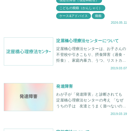
強迫性障害（強迫神経症）
や不登校に向き合うとき、親御さんの心
こどもの癇癪（かんしゃく）
に
ケース&アドバイス
癇癪
2026.05.11
淀屋橋心理療法センターについて
淀屋橋心理療法センターは、お子さんの
不登校や引きこもり、摂食障害（過食・
拒食）、家庭内暴力、うつ、リストカッ
ト等の問題に対し、ご家族へのカウンセ
2019.03.07
リングを通して治療していく家族療法カ
ウンセリング
発達障害
わが子が「発達障害」と診断されても
淀屋橋心理療法センターの考え 「なぜ
うちの子は 友達とうまく遊べないの
か」 「子どもが集団行動についていけ
2019.03.19
なくて困っている。どうしてそうな