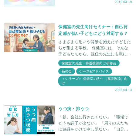
2019.03.19
決する例も相当数あります。一概にゲー
ムを全て断つという治
保健室の先生向けセミナー：自己肯
定感が低い子どもにどう対応する？
さまざまな思いや背景を抱えた子どもた
ちが集まる学校。 保健室には、そんな
子どもたちから、担任の先生にも親にも
言えないような本音が持ち込まれること
保健室の先生・養護教諭向け研修会
も少なくありません。 淀屋橋心理療法
勉強会
ケース&アドバイス
センターでは
＜シリーズ＞ 保健室の先生（養護教諭）向
け
2026.04.13
うつ病・抑うつ
「朝、会社に行きたくない」 「職場で
どうも調子が出ない」 「周りの人たち
に迷惑をかけて申し訳ない」 「自分が
情けなくなる」 「気持ちが落ち込ん