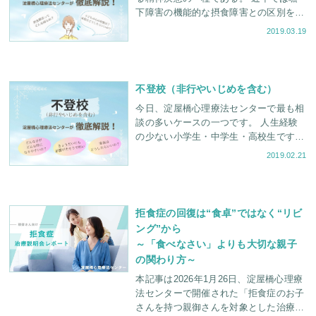
下障害の機能的な摂食障害との区別をつ
けるため、中枢性摂食異常症とも呼ばれ
2019.03.19
る。 厚生労働省の難治性疾患（難病）
に指定されている
不登校（非行やいじめを含む）
今日、淀屋橋心理療法センターで最も相
談の多いケースの一つです。 人生経験
の少ない小学生・中学生・高校生ですか
ら、ただ「見守る」「自主性を尊重す
2019.02.21
る」というだけでは、これらの問題は解
決が困難です。そこで、
拒食症の回復は“食卓”ではなく“リビ
ング”から
～「食べなさい」よりも大切な親子
の関わり方～
本記事は2026年1月26日、淀屋橋心理療
法センターで開催された「拒食症のお子
さんを持つ親御さんを対象とした治療説