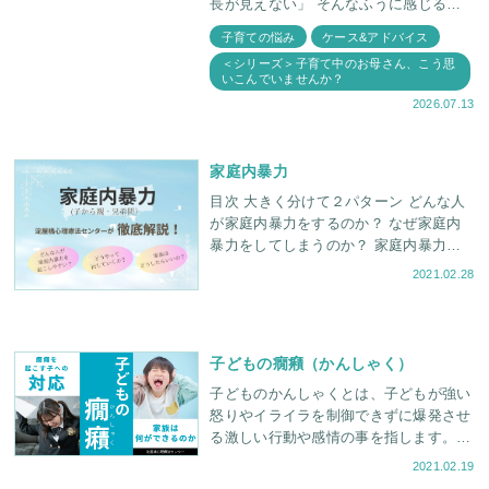
長が見えない」 そんなふうに感じるこ
とはありませんか。 実は、一見何の成
子育ての悩み
ケース&アドバイス
長もしていないような毎日でも
＜シリーズ＞子育て中のお母さん、こう思
いこんでいませんか？
2026.07.13
家庭内暴力
目次 大きく分けて２パターン どんな人
が家庭内暴力をするのか？ なぜ家庭内
暴力をしてしまうのか？ 家庭内暴力の
被害 親は逃げようとするが・・・ 親の
2021.02.28
NG対応
子どもの癇癪（かんしゃく）
子どものかんしゃくとは、子どもが強い
怒りやイライラを制御できずに爆発させ
る激しい行動や感情の事を指します。
このようなことでお困りではありません
2021.02.19
か？ 欲しいものが手に入