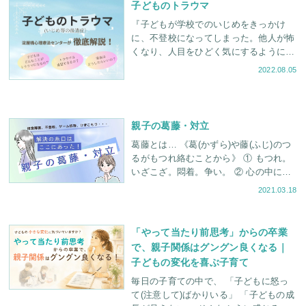
子どものトラウマ
『子どもが学校でのいじめをきっかけ
に、不登校になってしまった。他人が怖
くなり、人目をひどく気にするようにな
った。昔のことを思い出して、今でも苦
2022.08.05
しんでいるようだ・・・。』 現代社会
には、子どもに「
親子の葛藤・対立
葛藤とは… 《葛(かずら)や藤(ふじ)のつ
るがもつれ絡むことから》 ① もつれ。
いざこざ。悶着。争い。 ② 心の中にそ
れぞれ違った方向あるいは相反する方向
2021.03.18
の力があって、その選択に迷う
「やって当たり前思考」からの卒業
で、親子関係はグングン良くなる｜
子どもの変化を喜ぶ子育て
毎日の子育ての中で、 「子どもに怒っ
て(注意して)ばかりいる」 「子どもの成