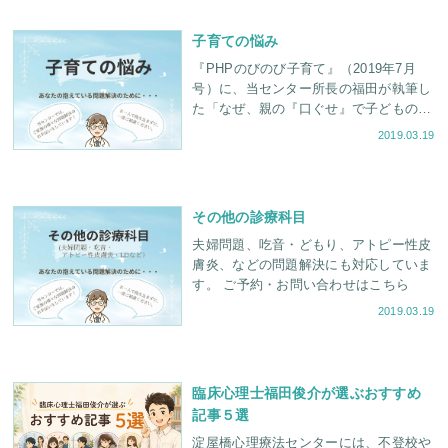
子育ての悩み
『PHPのびのび子育て』（2019年7月
号）に、当センター所長の福田が執筆し
た「なぜ、親の『口ぐせ』で子どもの性
格が変わるのか？」という記事が掲載さ
2019.03.19
れました。
その他の診療科目
夫婦問題、吃音・どもり、アトピー性皮
膚炎、などの問題解決にも対応していま
す。 ご予約・お問い合わせはこちら
2019.03.19
臨床心理士福田俊介が選ぶおすすめ
記事５選
淀屋橋心理療法センターには、不登校や