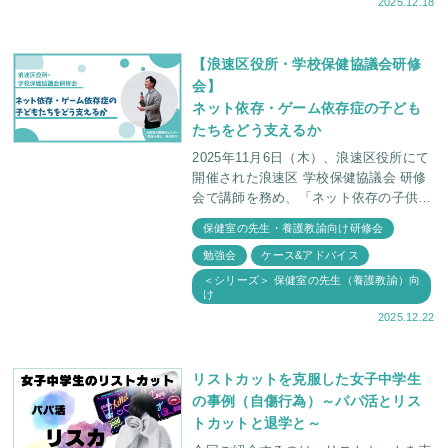
2025.12.18
【浪速区役所・学校保健協議会研修
会】
ネット依存・ゲーム依存症の子ども
たちをどう支えるか
2025年11月6日（木）、浪速区役所にて
開催された浪速区 学校保健協議会 研修
会で講師を務め、「ネット依存の子供た
ちをどう支えるか」というテーマでお話
保健室の先生・養護教諭向け研修会
をしました。 当日は、学校の先生方、
勉強会
ケース&アドバイス
学校医、保
＜シリーズ＞ 保健室の先生（養護教諭）向
け
2025.12.22
リストカットを克服した女子中学生
の事例（自傷行為）～パパ活とリス
トカットと退学と～