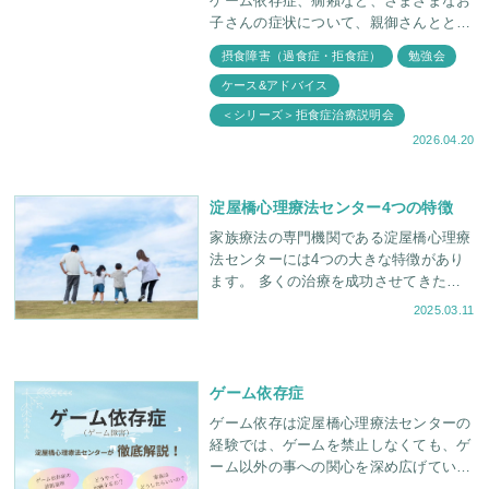
ゲーム依存症、癇癪など、さまざまなお
子さんの症状について、親御さんととも
に理解を深める説明会を定期的に開催し
摂食障害（過食症・拒食症）
勉強会
ています。 今回は「摂食障害を抱える
ケース&アドバイス
わが子にどう接
＜シリーズ＞拒食症治療説明会
2026.04.20
淀屋橋心理療法センター4つの特徴
家族療法の専門機関である淀屋橋心理療
法センターには4つの大きな特徴があり
ます。 多くの治療を成功させてきた経
験豊かな精神科医・臨床心理士がカウン
2025.03.11
セリングを担当していること。 治療は
ゲーム依存症
ゲーム依存は淀屋橋心理療法センターの
経験では、ゲームを禁止しなくても、ゲ
ーム以外の事への関心を深め広げていっ
たり、親子関係の改善をはかる中で、解