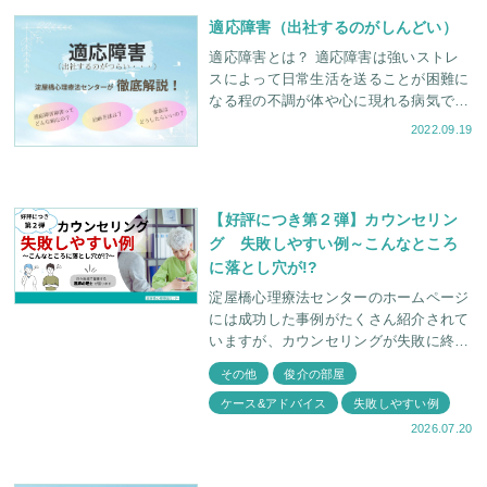
適応障害（出社するのがしんどい）
適応障害とは？ 適応障害は強いストレ
スによって日常生活を送ることが困難に
なる程の不調が体や心に現れる病気で、
最もよく見られる疾患の一つです。 仕
2022.09.19
事や学業、育児、家事などができなくな
ってし
【好評につき第２弾】カウンセリン
グ 失敗しやすい例～こんなところ
に落とし穴が!?
淀屋橋心理療法センターのホームページ
には成功した事例がたくさん紹介されて
いますが、カウンセリングが失敗に終わ
ってしまうケースも存在します。 今回
その他
俊介の部屋
は、前回好評だった カウンセリングに
ケース&アドバイス
失敗しやすい例
失敗しやすい例
2026.07.20