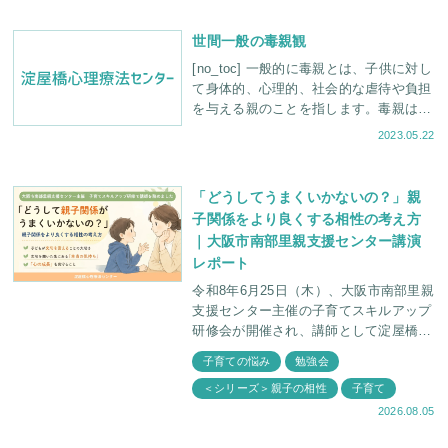
を
世間一般の毒親観
[no_toc] 一般的に毒親とは、子供に対し
て身体的、心理的、社会的な虐待や負担
を与える親のことを指します。毒親は子
供に対して支配的な態度を取り、感情や
2023.05.22
ニーズを無視することがありま
「どうしてうまくいかないの？」親
子関係をより良くする相性の考え方
｜大阪市南部里親支援センター講演
レポート
令和8年6月25日（木）、大阪市南部里親
支援センター主催の子育てスキルアップ
研修会が開催され、講師として淀屋橋心
理療法センター 臨床心理士・福田俊介
子育ての悩み
勉強会
がお話しさせていただきました。 講義
＜シリーズ＞親子の相性
子育て
名
2026.08.05