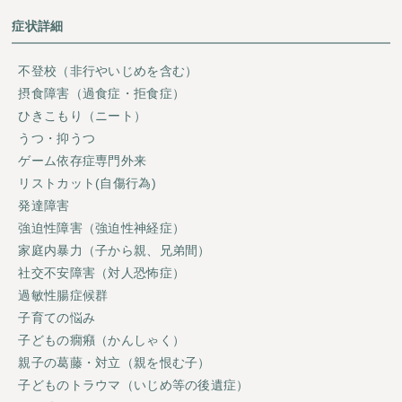
症状詳細
不登校（非行やいじめを含む）
摂食障害（過食症・拒食症）
ひきこもり（ニート）
うつ・抑うつ
ゲーム依存症専門外来
リストカット(自傷行為)
発達障害
強迫性障害（強迫性神経症）
家庭内暴力（子から親、兄弟間）
社交不安障害（対人恐怖症）
過敏性腸症候群
子育ての悩み
子どもの癇癪（かんしゃく）
親子の葛藤・対立（親を恨む子）
子どものトラウマ（いじめ等の後遺症）