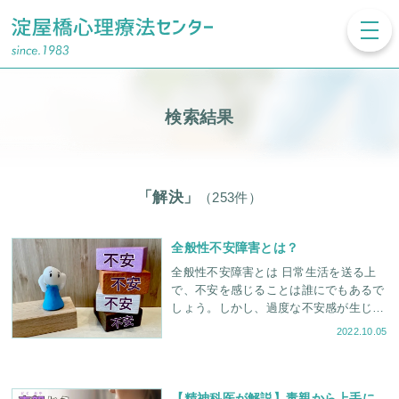
toggl
navig
検索結果
「解決」
（253件）
全般性不安障害とは？
全般性不安障害とは 日常生活を送る上
で、不安を感じることは誰にでもあるで
しょう。しかし、過度な不安感が生じた
り、言いようのない不安によって自分で
2022.10.05
自分をコントロール出来なくなったり
【精神科医が解説】毒親から上手に