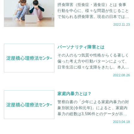
摂食障害（拒食症・過食症）とは 食事
行動を中心に、様々な問題が生じること
で知られる摂食障害。現在の日本では、
約1,000人に1人の割合で有病率が報告さ
2022.11.23
れており、誰でも陥る可能
パーソナリティ障害とは
その人のもつ気質や性格からくる著しく
偏った考え方や行動パターンによって、
日常生活に様々な支障をきたし、本人が
苦しんだり、周囲が困ったりしている状
2022.08.26
態の総称です従来、パーソナリティ障害
と聞くと、単純に
家庭内暴力とは？
警察白書の「少年による家庭内暴力の対
象別状況(令和元年)」によると、家庭内
暴力の総数は3,596件とのデータが示さ
れました。なお、暴力の対象は母親が
2023.04.18
60.8%を占めており、続いて父親が11.2