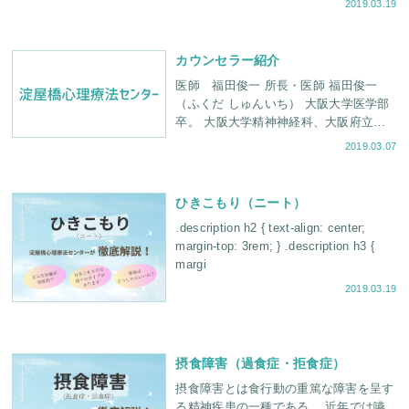
2019.03.19
で、どうにも回復できない」... そ
カウンセラー紹介
医師 福田俊一 所長・医師 福田俊一
（ふくだ しゅんいち） 大阪大学医学部
卒。 大阪大学精神神経科、大阪府立病
院神経科にて精神医療に取り組む。 米
2019.03.07
国フィラデルフィア・チャイル
ひきこもり（ニート）
.description h2 { text-align: center;
margin-top: 3rem; } .description h3 {
margi
2019.03.19
摂食障害（過食症・拒食症）
摂食障害とは食行動の重篤な障害を呈す
る精神疾患の一種である。 近年では嚥