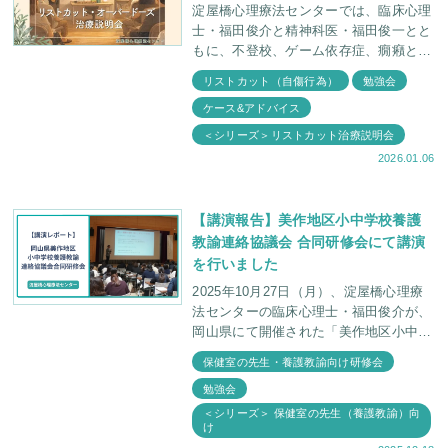
淀屋橋心理療法センターでは、臨床心理
士・福田俊介と精神科医・福田俊一とと
もに、不登校、ゲーム依存症、癇癪とい
ったお子さんのさまざまな症状について
リストカット（自傷行為）
勉強会
親御さんと学ぶ会を定期的に行っており
ケース&アドバイス
ます。 今回は
＜シリーズ＞リストカット治療説明会
2026.01.06
【講演報告】美作地区小中学校養護
教諭連絡協議会 合同研修会にて講演
を行いました
2025年10月27日（月）、淀屋橋心理療
法センターの臨床心理士・福田俊介が、
岡山県にて開催された「美作地区小中学
校養護教諭連絡協議会 合同研修会」に
保健室の先生・養護教諭向け研修会
お招きいただき、 講師として、先生方
勉強会
の前でお話しさ
＜シリーズ＞ 保健室の先生（養護教諭）向
け