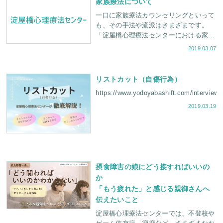
家族療法について
一口に家族療法カウンセリングといって
も、その手法や流派はさまざまです。
「淀屋橋心理療法センターにおける家族
療法カウンセリング」についてお話しし
2019.03.07
ましょう。 なぜ「家族も参加」のカウ
ンセリングで
リストカット（自傷行為）
https://www.yodoyabashift.com/in
2019.03.19
摂食障害の娘にどう接すればいいの
か
「もう疲れた」と感じる親御さんへ
伝えたいこと
淀屋橋心理療法センターでは、不登校や