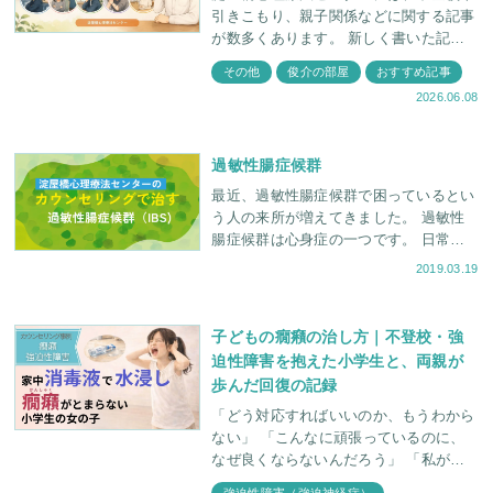
引きこもり、親子関係などに関する記事
が数多くあります。 新しく書いた記事
のみでなく、過去に書かれた記事もぜひ
その他
俊介の部屋
おすすめ記事
読んでいただきたいということで、今回
2026.06.08
はその中から、
過敏性腸症候群
最近、過敏性腸症候群で困っているとい
う人の来所が増えてきました。 過敏性
腸症候群は心身症の一つです。 日常生
活に支障がでるため本人は大変困ってい
2019.03.19
るのですが、なかなかそのつらさは周り
の人にわかっても
子どもの癇癪の治し方｜不登校・強
迫性障害を抱えた小学生と、両親が
歩んだ回復の記録
「どう対応すればいいのか、もうわから
ない」 「こんなに頑張っているのに、
なぜ良くならないんだろう」 「私が何
か間違えたのかな......」 子どもの癇癪