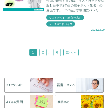
今回ご紹介するのは、リストカットを克
服した中学2年生の花子さん（仮名）の
お話です。 パパ活が学校側にバレたこ
とで退学処分 リストカットのみなら
リストカット（自傷行為）
ず、深夜徘徊、オーバードーズ(OD)する
ケース&アドバイス
2025.12.09
1
2
…
6
次へ »