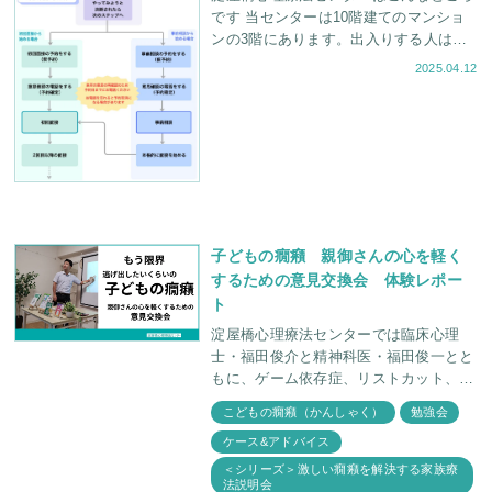
です 当センターは10階建てのマンショ
ンの3階にあります。出入りする人はさ
ほど多くなく、自然な形で入っていただ
2025.04.12
けます。予約制のため他のご家族と
子どもの癇癪 親御さんの心を軽く
するための意見交換会 体験レポー
ト
淀屋橋心理療法センターでは臨床心理
士・福田俊介と精神科医・福田俊一とと
もに、ゲーム依存症、リストカット、癇
癪などお子さんのさまざまな症状につい
こどもの癇癪（かんしゃく）
勉強会
て親御さんと学ぶ会を定期的に行ってお
ケース&アドバイス
ります。 今回は
＜シリーズ＞激しい癇癪を解決する家族療
法説明会