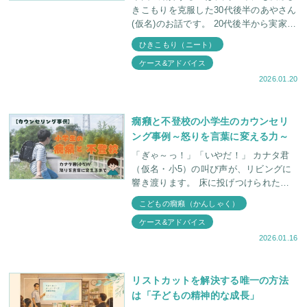
きこもりを克服した30代後半のあやさん
(仮名)のお話です。 20代後半から実家に
ひきこもる 親に暴言を吐いたり、物を
ひきこもり（ニート）
投げたりする 娘のことを心配
ケース&アドバイス
2026.01.20
癇癪と不登校の小学生のカウンセリ
ング事例～怒りを言葉に変える力～
「ぎゃ～っ！」「いやだ！」 カナタ君
（仮名・小5）の叫び声が、リビングに
響き渡ります。 床に投げつけられたラ
ンドセル。本が散らばり、壁には叩かれ
こどもの癇癪（かんしゃく）
た跡が残っていました。 妹のノアちゃ
ケース&アドバイス
ん（仮
2026.01.16
リストカットを解決する唯一の方法
は「子どもの精神的な成長」