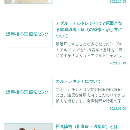
2022.10.08
物事が分断されて経験するようになる
アダルトチルドレンとは？原因とな
る家庭環境・症状の特徴・治し方に
ついて
最近耳にすることが多くなった”アダル
トチルドレン”という言葉の意味をご存
じですか？大人（＝アダルト）子ども
（＝チルドレン）という言葉の響きから
2023.03.19
間違った理解をされることが多いのです
が、決して”子
オルトレキシアについて
オルトレキシア（Orthorexia nervosa）
とは、過度な健康志向でこだわりすぎる
傾向を指します。食事制限や特定の栄養
素に過剰な関心を持ち、社会生活や心身
2023.06.09
の健康に影響を及ぼす可能性があ
摂食障害（拒食症・過食症）とは