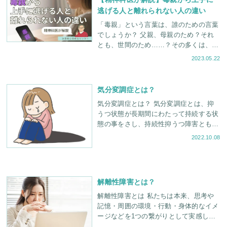
逃げる人と離れられない人の違い
「毒親」という言葉は、誰のための言葉
でしょうか？ 父親、母親のため？それ
とも、世間のため……？その多くは、子
どものためにある言葉ではないでしょう
2023.05.22
か。 淀屋橋心理療法センター所長で精
気分変調症とは？
気分変調症とは？ 気分変調症とは、抑
うつ状態が長期間にわたって持続する状
態の事をさし、持続性抑うつ障害とも呼
ばれています。一日のほとんどをうつ気
2022.10.08
分で過ごすことから、以前は抑うつ神
解離性障害とは？
解離性障害とは 私たちは本来、思考や
記憶・周囲の環境・行動・身体的なイメ
ージなどを1つの繋がりとして実感して
います。しかし、解離性障害はこれらの