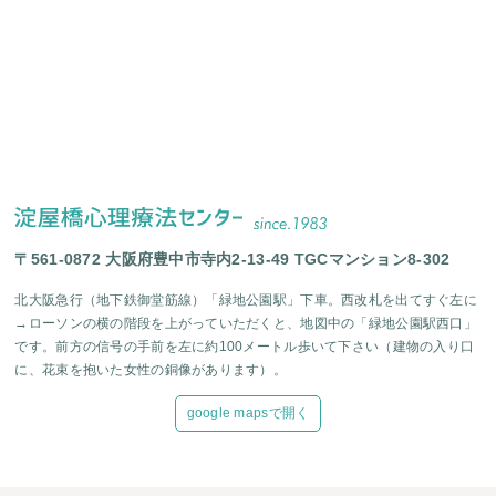
〒561-0872 大阪府豊中市寺内2-13-49 TGCマンション8-302
北大阪急行（地下鉄御堂筋線）「緑地公園駅」下車。西改札を出てすぐ左に
→ローソンの横の階段を上がっていただくと、地図中の「緑地公園駅西口」
です。前方の信号の手前を左に約100メートル歩いて下さい（建物の入り口
に、花束を抱いた女性の銅像があります）。
google mapsで開く