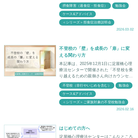
明会」の内容をもとに執筆しています。
摂食障害（過食症・拒食症）
勉強会
今回のテーマは、痩せることに執着する
ケース&アドバイス
お子さ
＜シリーズ＞拒食症治療説明会
2026.03.02
不登校の「壁」を成長の「扉」に変
える関わり方
本記事は、2025年12月1日に淀屋橋心理
療法センターで開催された「不登校を乗
り越えるための親御さん向けカウンセリ
ング説明会」の内容をもとに執筆してい
不登校（非行やいじめを含む）
勉強会
ます。 当日はアットホームな空間の
ケース&アドバイス
中で、そ
＜シリーズ＞ご家族対象の不登校勉強会
2026.02.16
はじめての方へ
淀屋橋心理療法センターはこんなところ