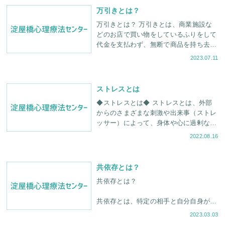
万引きとは？
万引きとは？ 万引きとは、商業施設な
どのお店で買い物をしているふりをして
代金を支払わず、無断で商品を持ち去る
犯罪行為のことです。警視庁の統計によ
2023.07.11
ると、令和3年における万引きの
ストレスとは
◆ストレスとは◆ ストレスとは、外部
からのさまざまな刺激や出来事（ストレ
ッサー）によって、身体や心に過剰な負
荷がかかることです。 ストレスを溜め
2022.08.16
込みすぎると、腹痛・不眠・うつなど心
身に様々な不
共依存とは？
共依存とは？
共依存とは、特定の相手と自分自身が互
いになくてはならない存在になり、両者
2023.03.03
にとって過度に依存し合う関係性のこと