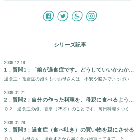
シリーズ記事
2008.12.18
1．
質問1：「娘が過食症です。どうしていいかわかりません。助けてください」
過食症・拒食症の娘をもつお母さんは、不安や悩みでいっぱい 「最近なんかようすがおかしい。食べたあとトイレで吐いてるみたい」 「大きなコンビニの袋をもって、こそこそと自分の部屋へ。あれってお菓子かパンじゃないかしら」 「チ […]
2009.01.21
2．
質問2：自分の作った料理を、母親に食べるよう強要する
Ｑ２：過食症の娘、香奈（25才）のことです。毎日料理をつくっては、私に「食べろ食べろ」と強要します。「吐き気がするから食べられない」と言うと怒りだし、食べ終わるまで私のそばから離れません。どうしたらいいでしょうか？ ケー […]
2009.01.28
3．
質問3：過食症（食べ吐き）の買い物を親にさせる
Ｑ３：「お母さん、過食するから早く食べ物買ってきて」と、当たり前のように言います。私は両手いっぱいスーパーの袋を抱えて帰ってくるのですが、こんなことしていていいのでしょうか？自分で買いにいかせたほうがいいのでは？ ケース […]