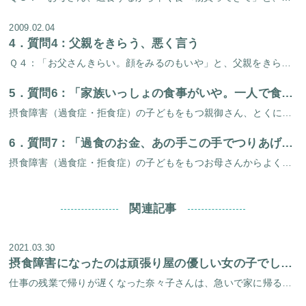
2009.02.04
4．
質問4：父親をきらう、悪く言う
Ｑ４：「お父さんきらい。顔をみるのもいや」と、父親をきらっています。仕事から帰ってきても「お帰り」も言わず、プイッと部屋に入ってしまったりします。父親は父親で「いつまで食べ吐きやっとるんや」と批判的です。あいだにたって母 […]
5．
質問6：「家族いっしょの食事がいや。一人で食べたい」と言う娘に、不安な母親（幸美15才、過食症暦1年）
摂食障害（過食症・拒食症）の子どもをもつ親御さん、とくにお母さんが多いのですが、いろんな不安や疑問をお持ちです。カウンセリング相談（セラピー）をとおしてよく聞かれる内容とアドバイスを、まとめてお話したいと思います。 母親 […]
6．
質問7：「過食のお金、あの手この手でつりあげてくるんです」と、困ったお母さん
摂食障害（過食症・拒食症）の子どもをもつお母さんからよく聞かれる悩みです。家計にも直撃する問題だけに、お母さんも真剣です。 母親の不安： 「過食症の娘が『食べ物を買うお金、これだけじゃとても足りない。なんとかして』ってし […]
関連記事
2021.03.30
摂食障害になったのは頑張り屋の優しい女の子でした１【実話 小説】
仕事の残業で帰りが遅くなった奈々子さんは、急いで家に帰ると、息をつく暇もなくまた家を飛び出していきました。 向かった先は、スポーツジムです。 どんなに疲れていても、週に二度プールで泳ぎます。また、暑い日でも雨が降っていて […]