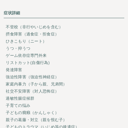
症状詳細
不登校（非行やいじめを含む）
摂食障害（過食症・拒食症）
ひきこもり（ニート）
うつ・抑うつ
ゲーム依存症専門外来
リストカット(自傷行為)
発達障害
強迫性障害（強迫性神経症）
家庭内暴力（子から親、兄弟間）
社交不安障害（対人恐怖症）
過敏性腸症候群
子育ての悩み
子どもの癇癪（かんしゃく）
親子の葛藤・対立（親を恨む子）
子どものトラウマ（いじめ等の後遺症）