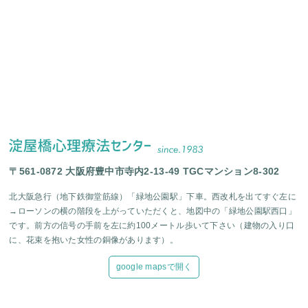
〒561-0872 大阪府豊中市寺内2-13-49 TGCマンション8-302
北大阪急行（地下鉄御堂筋線）「緑地公園駅」下車。西改札を出てすぐ左に
→ローソンの横の階段を上がっていただくと、地図中の「緑地公園駅西口」
です。前方の信号の手前を左に約100メートル歩いて下さい（建物の入り口
に、花束を抱いた女性の銅像があります）。
google mapsで開く