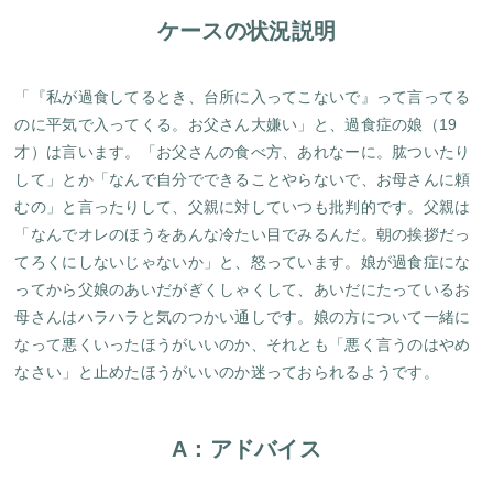
ケースの状況説明
「『私が過食してるとき、台所に入ってこないで』って言ってる
のに平気で入ってくる。お父さん大嫌い」と、過食症の娘（19
才）は言います。「お父さんの食べ方、あれなーに。肱ついたり
して」とか「なんで自分でできることやらないで、お母さんに頼
むの」と言ったりして、父親に対していつも批判的です。父親は
「なんでオレのほうをあんな冷たい目でみるんだ。朝の挨拶だっ
てろくにしないじゃないか」と、怒っています。娘が過食症にな
ってから父娘のあいだがぎくしゃくして、あいだにたっているお
母さんはハラハラと気のつかい通しです。娘の方について一緒に
なって悪くいったほうがいいのか、それとも「悪く言うのはやめ
なさい」と止めたほうがいいのか迷っておられるようです。
A：アドバイス