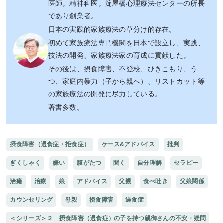
医師。精神科医。淀屋橋心理療法センターの所長
であり創業者。
日本の実践的家族療法の草分け的存在。
初めて家族療法専門機関を日本で設立し、実践、
技法の開発、家族療法家の育成に貢献した。
その後は、摂食障害、不登校、ひきこもり、う
つ、家庭内暴力（子から親へ）、リストカット等
の家族療法の開発に尽力している。
著書多数。
摂食障害（過食症・拒食症）
ケース&アドバイス
批判
ぎくしゃく
嫌い
腹がたつ
聞く
自分理解
セラピー
治癒
治療
娘
アドバイス
父親
食べ吐き
父娘関係
カウンセリング
母親
摂食障害
過食症
＜シリーズ＞２ 摂食障害（過食症）の子を持つ親御さんの不安・疑問