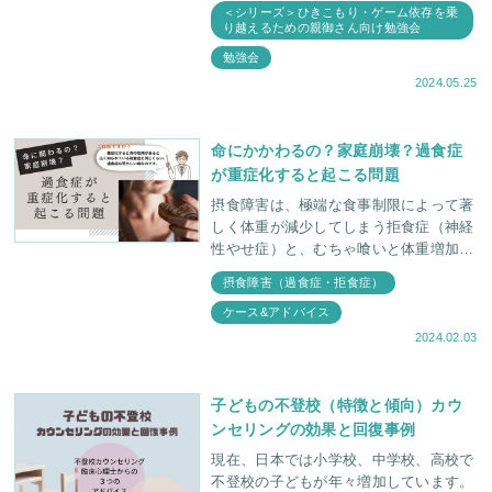
＜シリーズ＞ひきこもり・ゲーム依存を乗
り越えるための親御さん向け勉強会
勉強会
2024.05.25
命にかかわるの？家庭崩壊？過食症
が重症化すると起こる問題
摂食障害は、極端な食事制限によって著
しく体重が減少してしまう拒食症（神経
性やせ症）と、むちゃ喰いと体重増加を
防ぐための代償行為（嘔吐や下剤の乱用
摂食障害（過食症・拒食症）
など）を繰り返す過食症（神経性過食
ケース&アドバイス
症）の2つに大
2024.02.03
子どもの不登校（特徴と傾向）カウ
ンセリングの効果と回復事例
現在、日本では小学校、中学校、高校で
不登校の子どもが年々増加しています。