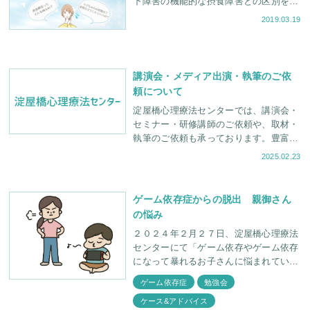
下障害の機能的な摂食障害との区別をつ
けるため、中枢性摂食異常症とも呼ばれ
2019.03.19
る。 厚生労働省の難治性疾患（難病）
に指定されている
講演会・メディア出演・執筆のご依
頼について
淀屋橋心理療法センターでは、講演会・
セミナー・研修講師のご依頼や、取材・
執筆のご依頼も承っております。豊富な
経験を持つカウンセラーが対応させてい
2025.02.23
ただきます。ぜひご相談ください。
ゲーム依存症からの脱出 親御さん
の悩み
２０２４年２月２７日、淀屋橋心理療法
センターにて「ゲーム依存やゲーム依存
になって暴れるお子さんに悩まれている
親御さん向け治療説明会」が開催されま
ゲーム依存症
勉強会
した。今回の説明会は、定番の「ケース
ケース&アドバイス
紹介」や「所長のQ&