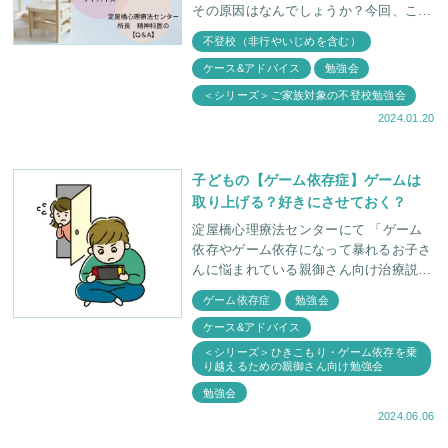
その原因はなんでしょうか？今回、この
記事では、不登校になりやすいお子さん
不登校（非行やいじめを含む）
の特徴やチェックリスト、カウンセリン
ケース&アドバイス
勉強会
グによる回復事例をご
＜シリーズ＞ご家族対象の不登校勉強会
2024.01.20
子どもの【ゲーム依存症】ゲームは
取り上げる？好きにさせておく？
淀屋橋心理療法センターにて 「ゲーム
依存やゲーム依存になって暴れるお子さ
んに悩まれている親御さん向け治療説明
会」を開催しました。 説明会に参加さ
ゲーム依存症
勉強会
れた親御さんとの関わりの中で 「ゲー
ケース&アドバイス
ムを無
＜シリーズ＞ひきこもり・ゲーム依存を乗
り越えるための親御さん向け勉強会
勉強会
2024.06.06