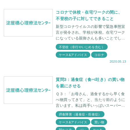
コロナで休校・在宅ワークの間に、
不登校の子に対してできること
新型コロナウイルスの影響で緊急事態宣
言が発令され、学校が休校。在宅ワーク
になっている親御さんも多いことでしょ
う。大変な状況ですが、前向きに考えよ
不登校（非行やいじめを含む）
うと努めておられる親御さんも沢山いら
ケース&アドバイス
コロナ
っしゃることだと思い
2020.05.13
質問3：過食症（食べ吐き）の買い物
を親にさせる
Ｑ３：「お母さん、過食するから早く食
べ物買ってきて」と、当たり前のように
言います。私は両手いっぱいスーパーの
袋を抱えて帰ってくるのですが、こんな
摂食障害（過食症・拒食症）
ことしていていいのでしょうか？自分で
ケース&アドバイス
買い物
買いにいかせたほ
関わり方
パン
ケーキ