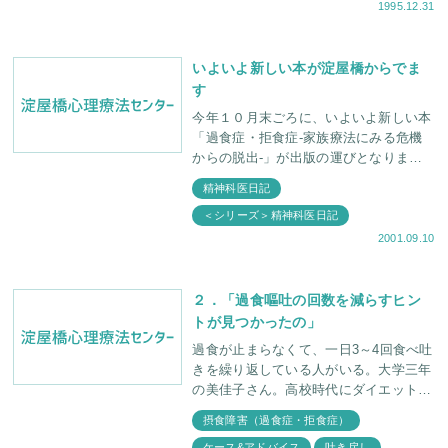
1995.12.31
いよいよ新しい本が淀屋橋からでま
す
今年１０月末ごろに、いよいよ新しい本
「過食症・拒食症-家族療法にみる危機
からの脱出-」が出版の運びとなりまし
た。当センターにおける過食・拒食症の
精神科医日記
本では「思春期やせ症の家族」（訳本・
＜シリーズ＞精神科医日記
星和書店）「過食・拒
2001.09.10
２．「過食嘔吐の回数を減らすヒン
トが見つかったの」
過食が止まらなくて、一日3～4回食べ吐
きを繰り返している人がいる。大学三年
の美佳子さん。高校時代にダイエットし
たのがきっかけで、過食症に陥ってかれ
摂食障害（過食症・拒食症）
これ5年になる。「食べ吐きを止めた
ケース&アドバイス
吐き戻し