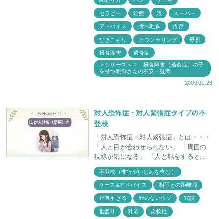
セラピー
治療
娘
スーパー
アドバイス
食べ吐き
依存
ひきこもり
カウンセリング
母親
摂食障害
過食症
＜シリーズ＞２ 摂食障害（過食症）の子
を持つ親御さんの不安・疑問
2009.01.28
対人恐怖症・対人緊張症タイプの不
登校
「対人恐怖症・対人緊張症」とは・・・
「人と目が合わせられない」 「周囲の
視線が気になる」 「人と話をするとド
キドキする」 「自分の態度が相手に不
不登校（非行やいじめを含む）
快感をあたえているのではないか」 こ
ケース&アドバイス
相手との距離感
正直すぎる
罪のないウソ
冗談
世渡り
対応
柔軟性