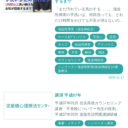
するまで
「まだ汚れている気がする……」 強迫
性障害の手洗いは、何回洗っても、どれ
だけ時間をかけても不安が消えないのが
特徴です。洗っている最中に、水はねで
強迫性障害（強迫神経症）
汚水が手についてしまったのではという
ケース&アドバイス
手洗い
症状
恐怖から、
タイプ
強迫性障害
アドバイス
事例
不安
解決
相談
カウンセリング
強迫神経症
＜シリーズ＞強迫性障害(強迫神経症)の家
族療法
2009.11.17
講演 平成07年
平成07年01月 住吉高校カウンセリング
講座「不登校についてー先生の役割」
平成07年03月 箕面市訪問看護婦研修会
「カウンセリングの技術」--よい聞き手
著書・メディア
＜シリーズ＞講演
になるために 長瀬産業株式