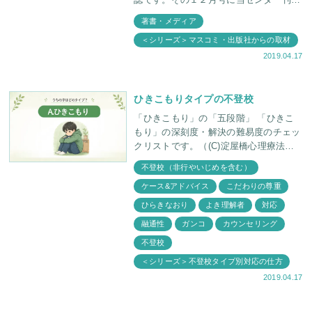
誌です。その１２月号に当センター刊行
の本『過食症と拒食症』（星和書店）の
著書・メディア
プレゼント企画を掲載していただいたこ
＜シリーズ＞マスコミ・出版社からの取材
とは、１１月にお話し
2019.04.17
ひきこもりタイプの不登校
「ひきこもり」の「五段階」 「ひきこ
もり」の深刻度・解決の難易度のチェッ
クリストです。（(C)淀屋橋心理療法セ
ンター2002) 第1段階（登校はしてい
不登校（非行やいじめを含む）
る、または、時々休む） 身体がだ
ケース&アドバイス
こだわりの尊重
ひらきなおり
よき理解者
対応
融通性
ガンコ
カウンセリング
不登校
＜シリーズ＞不登校タイプ別対応の仕方
2019.04.17