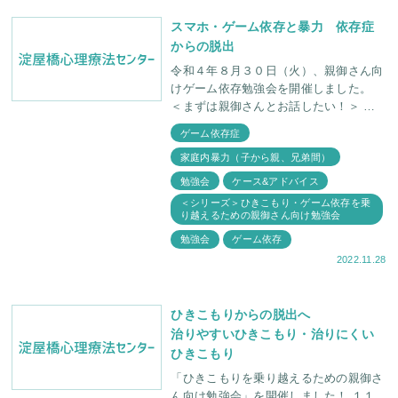
スマホ・ゲーム依存と暴力 依存症
からの脱出
令和４年８月３０日（火）、親御さん向
けゲーム依存勉強会を開催しました。
＜まずは親御さんとお話したい！＞ 勉
強会は私、福田俊介と親御さんたちとの
ゲーム依存症
交流から始まりました。 「この勉強会
家庭内暴力（子から親、兄弟間）
に
勉強会
ケース&アドバイス
＜シリーズ＞ひきこもり・ゲーム依存を乗
り越えるための親御さん向け勉強会
勉強会
ゲーム依存
2022.11.28
ひきこもりからの脱出へ
治りやすいひきこもり・治りにくい
ひきこもり
「ひきこもりを乗り越えるための親御さ
ん向け勉強会」を開催しました！ １１