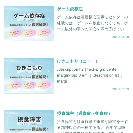
が、決して”子
ゲーム依存症
ゲーム依存は淀屋橋心理療法センターの
経験では、ゲームを禁止しなくても、ゲ
ーム以外の事への関心を深め広げていっ
たり、親子関係の改善をはかる中で、解
2019.03.19
決する例も相当数あります。一概にゲー
ムを全て断つという治
ひきこもり（ニート）
.description h2 { text-align: center;
margin-top: 3rem; } .description h3 {
margi
2019.03.19
摂食障害（過食症・拒食症）
摂食障害とは食行動の重篤な障害を呈す
る精神疾患の一種である。 近年では嚥