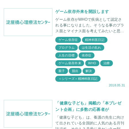
ゲーム依存外来を開設します
ゲーム依存がWHOで疾病として認定さ
れる事になりました。そうなる事のプラ
ス面とマイナス面を考えてみたいと思い
ます。 【プラス面】 疾病と認定される
ゲーム依存症
精神科医日記
事で、ゲーム依存脱出の為のプログラム
プログラム
は生活の乱れ
が作ら
人生の目標
依存症
ゲーム依存外来
WHO
治療
親子
脱出
解決
＜シリーズ＞精神科医日記
2018.05.31
「健康な子ども」掲載の「本プレゼ
ント企画」に多数の応募者が
「健康な子ども」は、養護の先生に向け
て出されている全国的に人気のある月刊