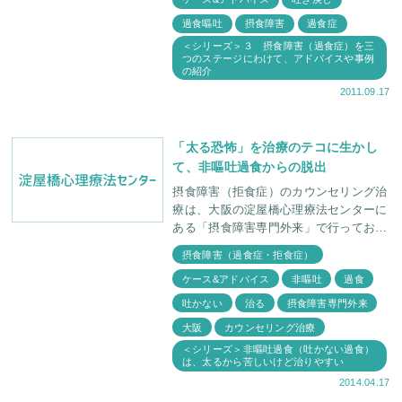
い、けど止められない
過食嘔吐
摂食障害
過食症
＜シリーズ＞３ 摂食障害（過食症）を三
つのステージにわけて、アドバイスや事例
の紹介
2011.09.17
「太る恐怖」を治療のテコに生かし
て、非嘔吐過食からの脱出
摂食障害（拒食症）のカウンセリング治
療は、大阪の淀屋橋心理療法センターに
ある「摂食障害専門外来」で行っており
ます。 （大阪府豊中市寺内2丁目13-
摂食障害（過食症・拒食症）
49 TGC 8-201（06-6866-1510
ケース&アドバイス
非嘔吐
過食
吐かない
治る
摂食障害専門外来
大阪
カウンセリング治療
＜シリーズ＞非嘔吐過食（吐かない過食）
は、太るから苦しいけど治りやすい
2014.04.17