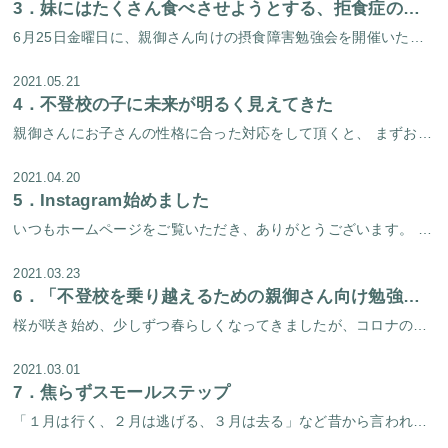
3．
妹にはたくさん食べさせようとする、拒食症の大学生
6月25日金曜日に、親御さん向けの摂食障害勉強会を開催いたします。 前回の摂食障害勉強会では過食症を克服された方のケースを発表いたしました。 今回の勉強会では過食症だけではなく、拒食症を克服された方のケースも発表予定です […]
2021.05.21
4．
不登校の子に未来が明るく見えてきた
親御さんにお子さんの性格に合った対応をして頂くと、 まずお子さんが家の中で元気になってきます。 学校に行く事ができなくても、 家の中での今現在の過ごし方が元気になり、 目の前が明るく見えてくると、 将来も明るく見えてくる […]
2021.04.20
5．
Instagram始めました
いつもホームページをご覧いただき、ありがとうございます。 実は淀屋橋心理療法センター、Instagramもやっています。当センタースタッフが撮影した季節のすてきな写真を掲載するアカウントは以前からあったのですが、この度ス […]
2021.03.23
6．
「不登校を乗り越えるための親御さん向け勉強会」を開催しました！
桜が咲き始め、少しずつ春らしくなってきましたが、コロナの不安も拭えないこの頃、皆様いかがお過ごしでしょうか。 当センターでは去る３月２日（火）に、「不登校を乗り越えるための親御さん向け勉強会」を開催しました。 勉強会は、 […]
2021.03.01
7．
焦らずスモールステップ
「１月は行く、２月は逃げる、３月は去る」など昔から言われているように、この時期はあっという間に過ぎていく気がします。長い冬が終わり、もうすぐ春が訪れる。ワクワクする気持ちの人と、そうでない気持ちの人がいると思います。春に […]