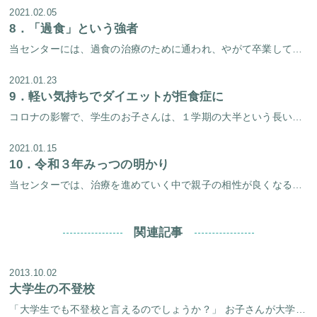
2021.02.05
8．
「過食」という強者
当センターには、過食の治療のために通われ、やがて卒業してゆく方々が多くいらっしゃいます。中には「とにかく今すぐに過食を治したい、過食を治して早く普通の生活を送りたい」と焦るかたも少なくありません。過食に限らず、自分の病気 […]
2021.01.23
9．
軽い気持ちでダイエットが拒食症に
コロナの影響で、学生のお子さんは、１学期の大半という長い間、自宅待機を余儀なくさせられました。 ずっと自宅にいる中、（これといってやることもないなぁ・・・そうだ、今度みんなに会ったとき「やせたね～！」って言われるようにダ […]
2021.01.15
10．
令和３年みっつの明かり
当センターでは、治療を進めていく中で親子の相性が良くなることは大切な要素のひとつです。 親子関係がうまくいき始めると、その過程で子供には色々な良い変化が起こってきます。 新年はじめは、３組の親子の明るい笑いをお届けしたい […]
関連記事
2013.10.02
大学生の不登校
「大学生でも不登校と言えるのでしょうか？」 お子さんが大学に進学されたとき、どれほど喜んだことでしょう。 ”第一志望の大学に合格し、張り切って通っていた初期の頃は、親も安心し、これからの大学生活に期待を膨らませていました […]