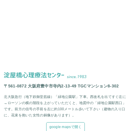
〒561-0872 大阪府豊中市寺内2-13-49 TGCマンション8-302
北大阪急行（地下鉄御堂筋線）「緑地公園駅」下車。西改札を出てすぐ左に
→ローソンの横の階段を上がっていただくと、地図中の「緑地公園駅西口」
です。前方の信号の手前を左に約100メートル歩いて下さい（建物の入り口
に、花束を抱いた女性の銅像があります）。
google mapsで開く