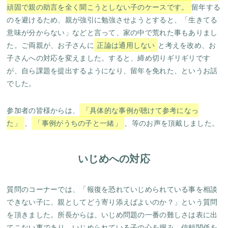
頑固で親の助言を全く聞こうとしない子のケースです。
留年する
のを避けるため、親が強引に勉強させようとすると、「生きてる
意味が分からない」などと言って、家の中で荒れた事もありまし
た。ご両親が、お子さんに
正論は通用しない
と考えを改め、お
子さんへの対応を変えました。すると、締め切りギリギリです
が、自ら課題を提出するようになり、留年を免れた、というお話
でした。
参加者の皆様からは、
「具体的な事例が聴けて参考になっ
た」
、
「事例がうちの子と一緒」
、等のお声を頂戴しました。
いじめへの対応
質問のコーナーでは、「報復を恐れていじめられている事を相談
できない子に、親としてどう寄り添えばよいのか？」という質問
を頂きました。所長からは、いじめ問題の一番の難しさは表に出
てこない事であり、いじめられている子の心を掴み、信頼関係を