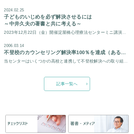
2024.02.25
子どものいじめを必ず解決させるには
～中井久夫の著書と共に考える～
2023年12月22日（金）開催淀屋橋心理療法センターミニ講演会いじめについてできること この記事は「どうやったら世の中からいじめをなくせるか？」ということを書いていません。 「いじめをなくす」ということは残念ながら不可 […]
2006.03.14
不登校のカウンセリング解決率100％を達成（ある提携校での実績）
当センターはいくつかの高校と連携して不登校解決への取り組みをしていますが、そのなかでとくに解決率の高い学校があります。 今年は三年生ばかり７人の相談がありました。なかには不登校だけでなくリストカットなどを含むケースもまじ […]
記事一覧へ