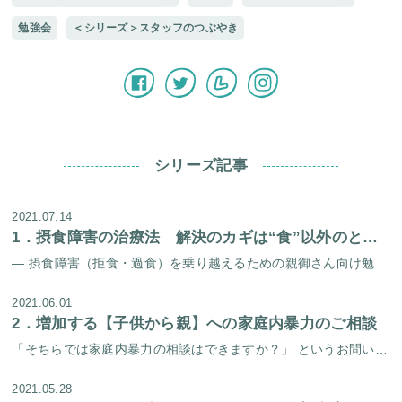
勉強会
＜シリーズ＞スタッフのつぶやき
シリーズ記事
2021.07.14
1．
摂食障害の治療法 解決のカギは“食”以外のところに目を向けること
― 摂食障害（拒食・過食）を乗り越えるための親御さん向け勉強会を開催しました！ － 梅雨の晴れ間の6月25日（金）に、摂食障害を乗り越えるための親御さん向け勉強会を開催しました。 プログラム 所長 福田俊一（医師）からの […]
2021.06.01
2．
増加する【子供から親】への家庭内暴力のご相談
「そちらでは家庭内暴力の相談はできますか？」 というお問い合わせが増えてきています。 考えてみると、 当センターのホームページでは家庭内暴力のチェックリストは以前からあるのですが、家庭内暴力に特化して記載したページを作っ […]
2021.05.28