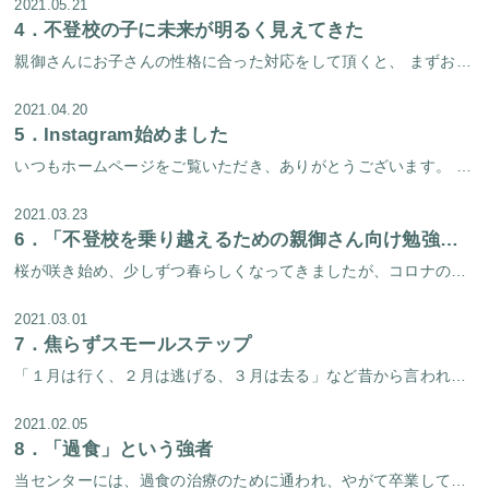
2021.05.21
4．
不登校の子に未来が明るく見えてきた
親御さんにお子さんの性格に合った対応をして頂くと、 まずお子さんが家の中で元気になってきます。 学校に行く事ができなくても、 家の中での今現在の過ごし方が元気になり、 目の前が明るく見えてくると、 将来も明るく見えてくる […]
2021.04.20
5．
Instagram始めました
いつもホームページをご覧いただき、ありがとうございます。 実は淀屋橋心理療法センター、Instagramもやっています。当センタースタッフが撮影した季節のすてきな写真を掲載するアカウントは以前からあったのですが、この度ス […]
2021.03.23
6．
「不登校を乗り越えるための親御さん向け勉強会」を開催しました！
桜が咲き始め、少しずつ春らしくなってきましたが、コロナの不安も拭えないこの頃、皆様いかがお過ごしでしょうか。 当センターでは去る３月２日（火）に、「不登校を乗り越えるための親御さん向け勉強会」を開催しました。 勉強会は、 […]
2021.03.01
7．
焦らずスモールステップ
「１月は行く、２月は逃げる、３月は去る」など昔から言われているように、この時期はあっという間に過ぎていく気がします。長い冬が終わり、もうすぐ春が訪れる。ワクワクする気持ちの人と、そうでない気持ちの人がいると思います。春に […]
2021.02.05
8．
「過食」という強者
当センターには、過食の治療のために通われ、やがて卒業してゆく方々が多くいらっしゃいます。中には「とにかく今すぐに過食を治したい、過食を治して早く普通の生活を送りたい」と焦るかたも少なくありません。過食に限らず、自分の病気 […]