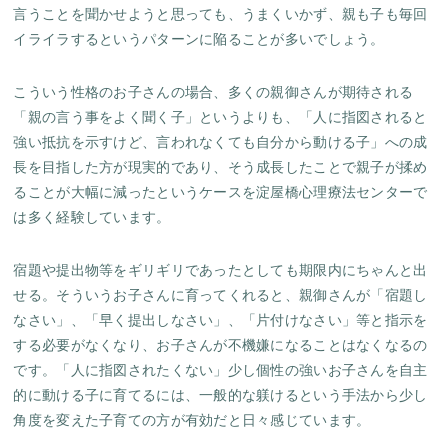
言うことを聞かせようと思っても、うまくいかず、親も子も毎回
イライラするというパターンに陥ることが多いでしょう。
こういう性格のお子さんの場合、多くの親御さんが期待される
「親の言う事をよく聞く子」というよりも、「人に指図されると
強い抵抗を示すけど、言われなくても自分から動ける子」への成
長を目指した方が現実的であり、そう成長したことで親子が揉め
ることが大幅に減ったというケースを淀屋橋心理療法センターで
は多く経験しています。
宿題や提出物等をギリギリであったとしても期限内にちゃんと出
せる。そういうお子さんに育ってくれると、親御さんが「宿題し
なさい」、「早く提出しなさい」、「片付けなさい」等と指示を
する必要がなくなり、お子さんが不機嫌になることはなくなるの
です。「人に指図されたくない」少し個性の強いお子さんを自主
的に動ける子に育てるには、一般的な躾けるという手法から少し
角度を変えた子育ての方が有効だと日々感じています。