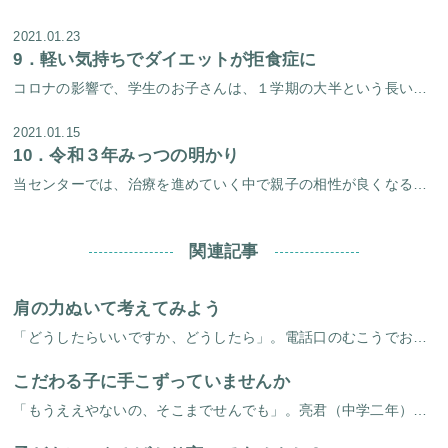
2021.01.23
9．
軽い気持ちでダイエットが拒食症に
コロナの影響で、学生のお子さんは、１学期の大半という長い間、自宅待機を余儀なくさせられました。 ずっと自宅にいる中、（これといってやることもないなぁ・・・そうだ、今度みんなに会ったとき「やせたね～！」って言われるようにダ […]
2021.01.15
10．
令和３年みっつの明かり
当センターでは、治療を進めていく中で親子の相性が良くなることは大切な要素のひとつです。 親子関係がうまくいき始めると、その過程で子供には色々な良い変化が起こってきます。 新年はじめは、３組の親子の明るい笑いをお届けしたい […]
関連記事
肩の力ぬいて考えてみよう
「どうしたらいいですか、どうしたら」。電話口のむこうでお母さんが叫ばれます。落ち着いて肩の力を抜いて考えてみると、いくらでも工夫できることがたくさんあるのです。 「前回面接で出されたアドバイスをやってみました。お父さんに […]
こだわる子に手こずっていませんか
「もうええやないの、そこまでせんでも」。亮君（中学二年）のこだわり症には、いつもお母さんはへきえきしています。 亮君はなにをするにも時間がかかるゆっくりさん。登校前にも「おかん、背中のほうに埃付いてるか見てくれ」と言って […]