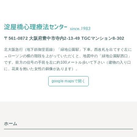
〒561-0872 大阪府豊中市寺内2-13-49 TGCマンション8-302
北大阪急行（地下鉄御堂筋線）「緑地公園駅」下車。西改札を出てすぐ左に
→ローソンの横の階段を上がっていただくと、地図中の「緑地公園駅西口」
です。前方の信号の手前を左に約100メートル歩いて下さい（建物の入り口
に、花束を抱いた女性の銅像があります）。
google mapsで開く
ホーム