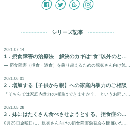
シリーズ記事
2021.07.14
1．
摂食障害の治療法 解決のカギは“食”以外のところに目を向けること
― 摂食障害（拒食・過食）を乗り越えるための親御さん向け勉強会を開催しました！ － 梅雨の晴れ間の6月25日（金）に、摂食障害を乗り越えるための親御さん向け勉強会を開催しました。 プログラム 所長 福田俊一（医師）からの […]
2021.06.01
2．
増加する【子供から親】への家庭内暴力のご相談
「そちらでは家庭内暴力の相談はできますか？」 というお問い合わせが増えてきています。 考えてみると、 当センターのホームページでは家庭内暴力のチェックリストは以前からあるのですが、家庭内暴力に特化して記載したページを作っ […]
2021.05.28
3．
妹にはたくさん食べさせようとする、拒食症の大学生
6月25日金曜日に、親御さん向けの摂食障害勉強会を開催いたします。 前回の摂食障害勉強会では過食症を克服された方のケースを発表いたしました。 今回の勉強会では過食症だけではなく、拒食症を克服された方のケースも発表予定です […]