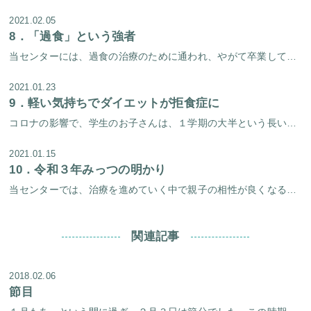
2021.02.05
8．
「過食」という強者
当センターには、過食の治療のために通われ、やがて卒業してゆく方々が多くいらっしゃいます。中には「とにかく今すぐに過食を治したい、過食を治して早く普通の生活を送りたい」と焦るかたも少なくありません。過食に限らず、自分の病気 […]
2021.01.23
9．
軽い気持ちでダイエットが拒食症に
コロナの影響で、学生のお子さんは、１学期の大半という長い間、自宅待機を余儀なくさせられました。 ずっと自宅にいる中、（これといってやることもないなぁ・・・そうだ、今度みんなに会ったとき「やせたね～！」って言われるようにダ […]
2021.01.15
10．
令和３年みっつの明かり
当センターでは、治療を進めていく中で親子の相性が良くなることは大切な要素のひとつです。 親子関係がうまくいき始めると、その過程で子供には色々な良い変化が起こってきます。 新年はじめは、３組の親子の明るい笑いをお届けしたい […]
関連記事
2018.02.06
節目