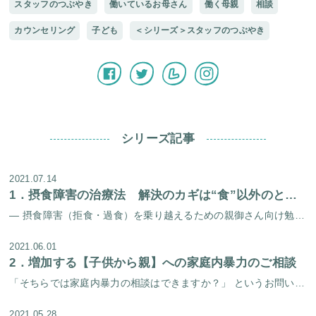
スタッフのつぶやき
働いているお母さん
働く母親
相談
カウンセリング
子ども
＜シリーズ＞スタッフのつぶやき
シリーズ記事
2021.07.14
1．
摂食障害の治療法 解決のカギは“食”以外のところに目を向けること
― 摂食障害（拒食・過食）を乗り越えるための親御さん向け勉強会を開催しました！ － 梅雨の晴れ間の6月25日（金）に、摂食障害を乗り越えるための親御さん向け勉強会を開催しました。 プログラム 所長 福田俊一（医師）からの […]
2021.06.01
2．
増加する【子供から親】への家庭内暴力のご相談
「そちらでは家庭内暴力の相談はできますか？」 というお問い合わせが増えてきています。 考えてみると、 当センターのホームページでは家庭内暴力のチェックリストは以前からあるのですが、家庭内暴力に特化して記載したページを作っ […]
2021.05.28