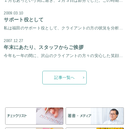
１月もあっという間に過ぎ、２月３日は節分でした。この時期、入試が終わりにさしかかり、４月に向けて今後どの進路にきめるかの大きな節目の時期にさしかかるところでしょう。 お子さんが大きな選択の前に立たれたとき、何をどのように […]
2009.03.10
サポート役として
私は福田のサポート役として、クライアントの方の状況を分析したり、変化を追ったり、少しでも良い方向に進んで頂けるよう願いながら、お手伝いをさせていただいています。 親御さんやご本人さんからすれば、不安や絶望感、挫折感、今は […]
2007.12.27
年末にあたり、スタッフからご挨拶
今年も一年の間に、沢山のクライアントの方々の安心した笑顔を見ることが出来ました。 来年も１人でも多くの方に元気になってもらう為、頑張りたいと思います。 どうぞよろしくお願いいたします。 （2007年12月）
記事一覧へ