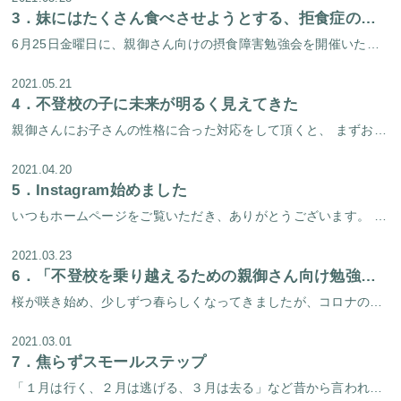
3．
妹にはたくさん食べさせようとする、拒食症の大学生
6月25日金曜日に、親御さん向けの摂食障害勉強会を開催いたします。 前回の摂食障害勉強会では過食症を克服された方のケースを発表いたしました。 今回の勉強会では過食症だけではなく、拒食症を克服された方のケースも発表予定です […]
2021.05.21
4．
不登校の子に未来が明るく見えてきた
親御さんにお子さんの性格に合った対応をして頂くと、 まずお子さんが家の中で元気になってきます。 学校に行く事ができなくても、 家の中での今現在の過ごし方が元気になり、 目の前が明るく見えてくると、 将来も明るく見えてくる […]
2021.04.20
5．
Instagram始めました
いつもホームページをご覧いただき、ありがとうございます。 実は淀屋橋心理療法センター、Instagramもやっています。当センタースタッフが撮影した季節のすてきな写真を掲載するアカウントは以前からあったのですが、この度ス […]
2021.03.23
6．
「不登校を乗り越えるための親御さん向け勉強会」を開催しました！
桜が咲き始め、少しずつ春らしくなってきましたが、コロナの不安も拭えないこの頃、皆様いかがお過ごしでしょうか。 当センターでは去る３月２日（火）に、「不登校を乗り越えるための親御さん向け勉強会」を開催しました。 勉強会は、 […]
2021.03.01
7．
焦らずスモールステップ
「１月は行く、２月は逃げる、３月は去る」など昔から言われているように、この時期はあっという間に過ぎていく気がします。長い冬が終わり、もうすぐ春が訪れる。ワクワクする気持ちの人と、そうでない気持ちの人がいると思います。春に […]