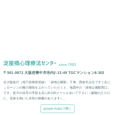
〒561-0872 大阪府豊中市寺内2-13-49 TGCマンション8-302
北大阪急行（地下鉄御堂筋線）「緑地公園駅」下車。西改札を出てすぐ左に
→ローソンの横の階段を上がっていただくと、地図中の「緑地公園駅西口」
です。前方の信号の手前を左に約100メートル歩いて下さい（建物の入り口
に、花束を抱いた女性の銅像があります）。
google mapsで開く