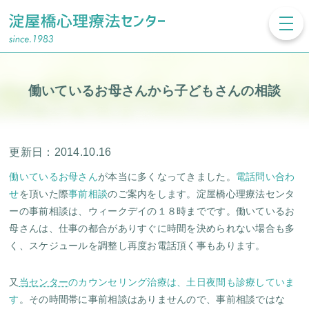
toggl
navig
働いているお母さんから子どもさんの相談
更新日：2014.10.16
働いているお母さん
が本当に多くなってきました。
電話問い合わ
せ
を頂いた際
事前相談
のご案内をします。淀屋橋心理療法センタ
ーの事前相談は、ウィークデイの１８時までです。働いているお
母さんは、仕事の都合がありすぐに時間を決められない場合も多
く、スケジュールを調整し再度お電話頂く事もあります。
又
当センター
のカウンセリング治療は、土日夜間も診療していま
す
。その時間帯に事前相談はありませんので、事前相談ではな