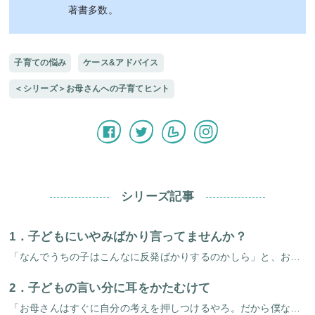
著書多数。
子育ての悩み
ケース&アドバイス
＜シリーズ＞お母さんへの子育てヒント
シリーズ記事
1．
子どもにいやみばかり言ってませんか？
「なんでうちの子はこんなに反発ばかりするのかしら」と、お母さんからよく聞かれます。「反発するというのは反発できる元気がある証拠だからいいじゃないですか」と、お答えするのですが。これでは解答にならないといわれるお母さま方に […]
2．
子どもの言い分に耳をかたむけて
「お母さんはすぐに自分の考えを押しつけるやろ。だから僕なーんにも話す気なくなるんや」。小五になる真一君はお母さんにこんなことを言いました。「そやけど言わんとあんたなんにもせーへんやないの」。お母さんも負けていません。こん […]