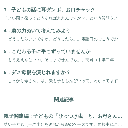
3．
子どもの話に耳ダンボ、お口チャック
「よい聞き役ってどうすればええんですか？」という質問をよく受けます。一言で「聞き役に撤する」といっても、じっさいの場面になるとなかなかできません。「じょうずに相づちをうって、子どもがどんどん話しやすい雰囲気をつくってあげ […]
4．
肩の力ぬいて考えてみよう
「どうしたらいいですか、どうしたら」。電話口のむこうでお母さんが叫ばれます。落ち着いて肩の力を抜いて考えてみると、いくらでも工夫できることがたくさんあるのです。 「前回面接で出されたアドバイスをやってみました。お父さんに […]
5．
こだわる子に手こずっていませんか
「もうええやないの、そこまでせんでも」。亮君（中学二年）のこだわり症には、いつもお母さんはへきえきしています。 亮君はなにをするにも時間がかかるゆっくりさん。登校前にも「おかん、背中のほうに埃付いてるか見てくれ」と言って […]
6．
ダメ母親を演じれますか？
「しっかり母さん」は、夫も子もしんどいって、わかってます？意外とこれに気がつかないお母さんが多いんです。とくに学生時代よくできたとか、しっかりしてるとほめられたとか。向上心の強い努力家のお母さん、要注意ですよ。 例をあげ […]
関連記事
親子関連編：子どもの「ひっつき虫」と、お母さんのヒステリー
幼い子ども（一才半）を連れた母親のケースです。面接中にこんな場面が出てきました。母親がなにか話そうとすると、ひざの上にあがってきて、母親の口をふさごうとします。「もう、この子は。あっちへ行ってって言ってるでしょう」と、切 […]