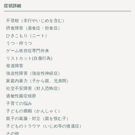
症状詳細
不登校（非行やいじめを含む）
摂食障害（過食症・拒食症）
ひきこもり（ニート）
うつ・抑うつ
ゲーム依存症専門外来
リストカット(自傷行為)
発達障害
強迫性障害（強迫性神経症）
家庭内暴力（子から親、兄弟間）
社交不安障害（対人恐怖症）
過敏性腸症候群
子育ての悩み
子どもの癇癪（かんしゃく）
親子の葛藤・対立（親を恨む子）
子どものトラウマ（いじめ等の後遺症）
その他