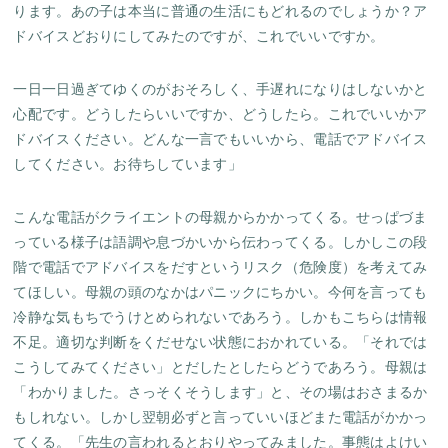
ります。あの子は本当に普通の生活にもどれるのでしょうか？ア
ドバイスどおりにしてみたのですが、これでいいですか。
一日一日過ぎてゆくのがおそろしく、手遅れになりはしないかと
心配です。どうしたらいいですか、どうしたら。これでいいかア
ドバイスください。どんな一言でもいいから、電話でアドバイス
してください。お待ちしています」
こんな電話がクライエントの母親からかかってくる。せっぱづま
っている様子は語調や息づかいから伝わってくる。しかしこの段
階で電話でアドバイスをだすというリスク（危険度）を考えてみ
てほしい。母親の頭のなかはパニックにちかい。今何を言っても
冷静な気もちでうけとめられないであろう。しかもこちらは情報
不足。適切な判断をくだせない状態におかれている。「それでは
こうしてみてください」とだしたとしたらどうであろう。母親は
「わかりました。さっそくそうします」と、その場はおさまるか
もしれない。しかし翌朝必ずと言っていいほどまた電話がかかっ
てくる。「先生の言われるとおりやってみました。事態はよけい