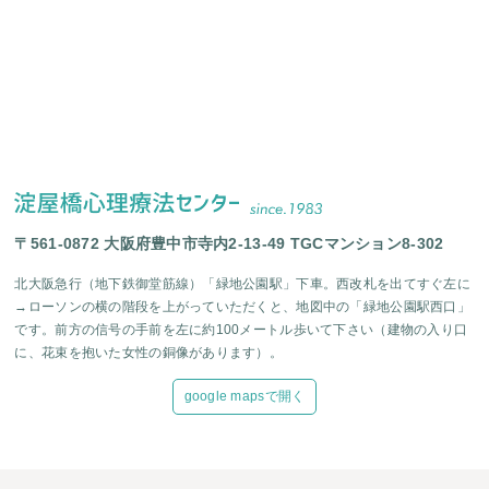
〒561-0872 大阪府豊中市寺内2-13-49 TGCマンション8-302
北大阪急行（地下鉄御堂筋線）「緑地公園駅」下車。西改札を出てすぐ左に
→ローソンの横の階段を上がっていただくと、地図中の「緑地公園駅西口」
です。前方の信号の手前を左に約100メートル歩いて下さい（建物の入り口
に、花束を抱いた女性の銅像があります）。
google mapsで開く