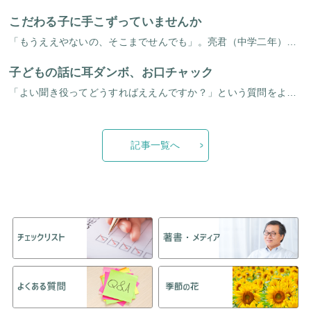
こだわる子に手こずっていませんか
「もうええやないの、そこまでせんでも」。亮君（中学二年）のこだわり症には、いつもお母さんはへきえきしています。 亮君はなにをするにも時間がかかるゆっくりさん。登校前にも「おかん、背中のほうに埃付いてるか見てくれ」と言って […]
子どもの話に耳ダンボ、お口チャック
「よい聞き役ってどうすればええんですか？」という質問をよく受けます。一言で「聞き役に撤する」といっても、じっさいの場面になるとなかなかできません。「じょうずに相づちをうって、子どもがどんどん話しやすい雰囲気をつくってあげ […]
記事一覧へ