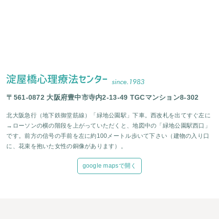
〒561-0872 大阪府豊中市寺内2-13-49 TGCマンション8-302
北大阪急行（地下鉄御堂筋線）「緑地公園駅」下車。西改札を出てすぐ左に
→ローソンの横の階段を上がっていただくと、地図中の「緑地公園駅西口」
です。前方の信号の手前を左に約100メートル歩いて下さい（建物の入り口
に、花束を抱いた女性の銅像があります）。
google mapsで開く