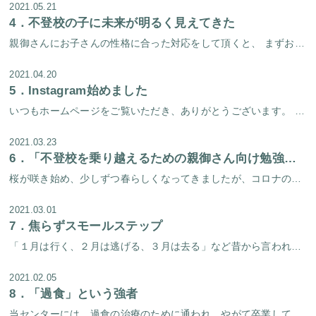
2021.05.21
4．
不登校の子に未来が明るく見えてきた
親御さんにお子さんの性格に合った対応をして頂くと、 まずお子さんが家の中で元気になってきます。 学校に行く事ができなくても、 家の中での今現在の過ごし方が元気になり、 目の前が明るく見えてくると、 将来も明るく見えてくる […]
2021.04.20
5．
Instagram始めました
いつもホームページをご覧いただき、ありがとうございます。 実は淀屋橋心理療法センター、Instagramもやっています。当センタースタッフが撮影した季節のすてきな写真を掲載するアカウントは以前からあったのですが、この度ス […]
2021.03.23
6．
「不登校を乗り越えるための親御さん向け勉強会」を開催しました！
桜が咲き始め、少しずつ春らしくなってきましたが、コロナの不安も拭えないこの頃、皆様いかがお過ごしでしょうか。 当センターでは去る３月２日（火）に、「不登校を乗り越えるための親御さん向け勉強会」を開催しました。 勉強会は、 […]
2021.03.01
7．
焦らずスモールステップ
「１月は行く、２月は逃げる、３月は去る」など昔から言われているように、この時期はあっという間に過ぎていく気がします。長い冬が終わり、もうすぐ春が訪れる。ワクワクする気持ちの人と、そうでない気持ちの人がいると思います。春に […]
2021.02.05
8．
「過食」という強者
当センターには、過食の治療のために通われ、やがて卒業してゆく方々が多くいらっしゃいます。中には「とにかく今すぐに過食を治したい、過食を治して早く普通の生活を送りたい」と焦るかたも少なくありません。過食に限らず、自分の病気 […]