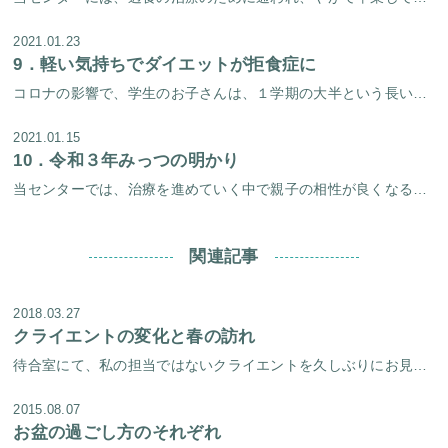
2021.01.23
9．
軽い気持ちでダイエットが拒食症に
コロナの影響で、学生のお子さんは、１学期の大半という長い間、自宅待機を余儀なくさせられました。 ずっと自宅にいる中、（これといってやることもないなぁ・・・そうだ、今度みんなに会ったとき「やせたね～！」って言われるようにダ […]
2021.01.15
10．
令和３年みっつの明かり
当センターでは、治療を進めていく中で親子の相性が良くなることは大切な要素のひとつです。 親子関係がうまくいき始めると、その過程で子供には色々な良い変化が起こってきます。 新年はじめは、３組の親子の明るい笑いをお届けしたい […]
関連記事
2018.03.27
クライエントの変化と春の訪れ
待合室にて、私の担当ではないクライエントを久しぶりにお見かけすると、以前とは全く別人のようで、その変化に驚くことがあります。 ある３０代と思われる女性は、以前は地味な服装に辛そうな表情で待合室のソファに座っておられました […]
2015.08.07
お盆の過ごし方のそれぞれ