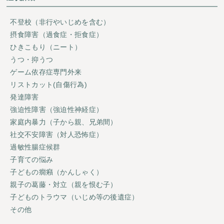
不登校（非行やいじめを含む）
摂食障害（過食症・拒食症）
ひきこもり（ニート）
うつ・抑うつ
ゲーム依存症専門外来
リストカット(自傷行為)
発達障害
強迫性障害（強迫性神経症）
家庭内暴力（子から親、兄弟間）
社交不安障害（対人恐怖症）
過敏性腸症候群
子育ての悩み
子どもの癇癪（かんしゃく）
親子の葛藤・対立（親を恨む子）
子どものトラウマ（いじめ等の後遺症）
その他