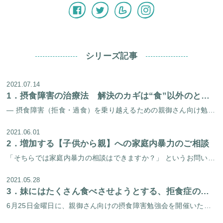
シリーズ記事
2021.07.14
1．
摂食障害の治療法 解決のカギは“食”以外のところに目を向けること
― 摂食障害（拒食・過食）を乗り越えるための親御さん向け勉強会を開催しました！ － 梅雨の晴れ間の6月25日（金）に、摂食障害を乗り越えるための親御さん向け勉強会を開催しました。 プログラム 所長 福田俊一（医師）からの […]
2021.06.01
2．
増加する【子供から親】への家庭内暴力のご相談
「そちらでは家庭内暴力の相談はできますか？」 というお問い合わせが増えてきています。 考えてみると、 当センターのホームページでは家庭内暴力のチェックリストは以前からあるのですが、家庭内暴力に特化して記載したページを作っ […]
2021.05.28
3．
妹にはたくさん食べさせようとする、拒食症の大学生
6月25日金曜日に、親御さん向けの摂食障害勉強会を開催いたします。 前回の摂食障害勉強会では過食症を克服された方のケースを発表いたしました。 今回の勉強会では過食症だけではなく、拒食症を克服された方のケースも発表予定です […]