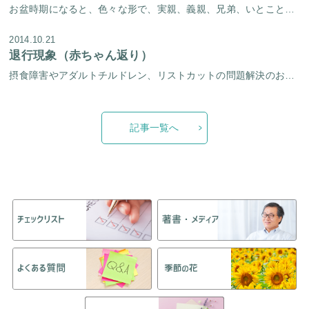
お盆時期になると、色々な形で、実親、義親、兄弟、いとこと会う機会があったり、そうでなくても、嫌でも意識する話題が身の回りであったりすることが多いかなと思います。 普段意識しなかった事でも、実親、義親からの言葉がとても気に […]
2014.10.21
退行現象（赤ちゃん返り）
摂食障害やアダルトチルドレン、リストカットの問題解決のお手伝いをしているときよく出てくるのが退行（赤ちゃん返り）と言われる現象です。 二十歳を過ぎた立派な大人なのに赤ちゃんのようにお母さんの膝に座ったり、指しゃぶりをした […]
記事一覧へ