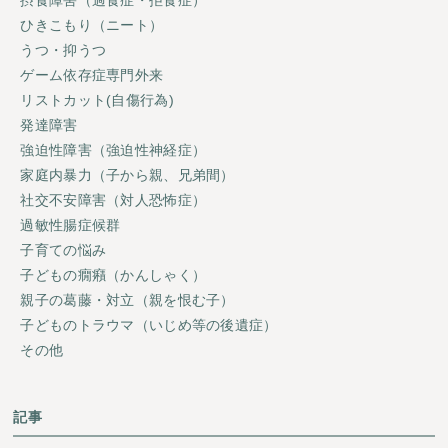
摂食障害（過食症・拒食症）
ひきこもり（ニート）
うつ・抑うつ
ゲーム依存症専門外来
リストカット(自傷行為)
発達障害
強迫性障害（強迫性神経症）
家庭内暴力（子から親、兄弟間）
社交不安障害（対人恐怖症）
過敏性腸症候群
子育ての悩み
子どもの癇癪（かんしゃく）
親子の葛藤・対立（親を恨む子）
子どものトラウマ（いじめ等の後遺症）
その他
記事