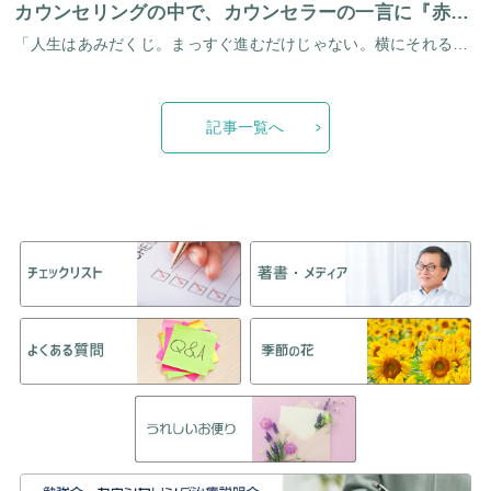
カウンセリングの中で、カウンセラーの一言に『赤毛のアン』を思い出しました
「人生はあみだくじ。まっすぐ進むだけじゃない。横にそれる時もある」 カンファレンスでこの言葉をきいた時、昔読んだ『赤毛のアン』を思い出しました。最終章にあるアンの言葉です。 「いままでどおり夢はあるわ。ただ夢のあり方が変 […]
記事一覧へ