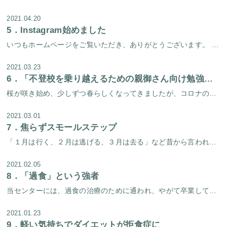
2021.04.20
5．
Instagram始めました
いつもホームページをご覧いただき、ありがとうございます。 実は淀屋橋心理療法センター、Instagramもやっています。当センタースタッフが撮影した季節のすてきな写真を掲載するアカウントは以前からあったのですが、この度ス […]
2021.03.23
6．
「不登校を乗り越えるための親御さん向け勉強会」を開催しました！
桜が咲き始め、少しずつ春らしくなってきましたが、コロナの不安も拭えないこの頃、皆様いかがお過ごしでしょうか。 当センターでは去る３月２日（火）に、「不登校を乗り越えるための親御さん向け勉強会」を開催しました。 勉強会は、 […]
2021.03.01
7．
焦らずスモールステップ
「１月は行く、２月は逃げる、３月は去る」など昔から言われているように、この時期はあっという間に過ぎていく気がします。長い冬が終わり、もうすぐ春が訪れる。ワクワクする気持ちの人と、そうでない気持ちの人がいると思います。春に […]
2021.02.05
8．
「過食」という強者
当センターには、過食の治療のために通われ、やがて卒業してゆく方々が多くいらっしゃいます。中には「とにかく今すぐに過食を治したい、過食を治して早く普通の生活を送りたい」と焦るかたも少なくありません。過食に限らず、自分の病気 […]
2021.01.23
9．
軽い気持ちでダイエットが拒食症に