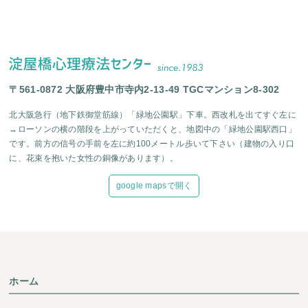
〒561-0872 大阪府豊中市寺内2-13-49 TGCマンション8-302
北大阪急行（地下鉄御堂筋線）「緑地公園駅」下車。西改札を出てすぐ左に
→ローソンの横の階段を上がっていただくと、地図中の「緑地公園駅西口」
です。前方の信号の手前を左に約100メートル歩いて下さい（建物の入り口
に、花束を抱いた女性の銅像があります）。
google mapsで開く
ホーム