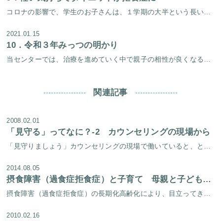
コロナの影響で、学生のお子さんは、１学期の大半という長い間、自宅待機を余儀なくさせられました。 ずっと自宅にいる中、（これといってやることもないなぁ・・・そうだ、今度みんなに会ったとき「やせたね～！」って言われるようにダ […]
2021.01.15
10．
令和３年みっつの明かり
当センターでは、治療を進めていく中で親子の相性が良くなることは大切な要素のひとつです。 親子関係がうまくいき始めると、その過程で子供には色々な良い変化が起こってきます。 新年はじめは、３組の親子の明るい笑いをお届けしたい […]
関連記事
2008.02.01
「見守る」ってなに？-2 カウンセリングの現場から
「見守りましょう」カウンセリングの現場で働いていると、とてもよく耳にする言葉。「見守る」という事に悩んだり、「見守るって、いったい何なんだ」と、疑問に思っている方も沢山おられる。 「見守る」という事を考える時、私には思い […]
2014.08.05
摂食障害（過食症拒食症）と子育て 母親と子どもへの影響
摂食障害（過食症拒食症）の長期化高齢化により、目立ってきたケースがあります。結婚して子どもを産み、子育てをしながら、摂食障害（過食症拒食症）の症状を抱えておられる方達です。母親が摂食障害（過食症拒食症）なのです。 以前は […]
2010.02.16