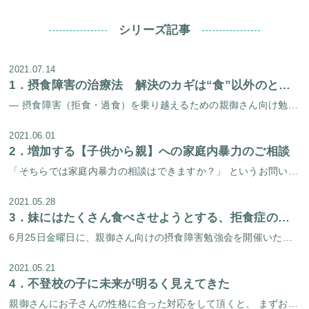
シリーズ記事
2021.07.14
1．
摂食障害の治療法 解決のカギは“食”以外のところに目を向けること
― 摂食障害（拒食・過食）を乗り越えるための親御さん向け勉強会を開催しました！ － 梅雨の晴れ間の6月25日（金）に、摂食障害を乗り越えるための親御さん向け勉強会を開催しました。 プログラム 所長 福田俊一（医師）からの […]
2021.06.01
2．
増加する【子供から親】への家庭内暴力のご相談
「そちらでは家庭内暴力の相談はできますか？」 というお問い合わせが増えてきています。 考えてみると、 当センターのホームページでは家庭内暴力のチェックリストは以前からあるのですが、家庭内暴力に特化して記載したページを作っ […]
2021.05.28
3．
妹にはたくさん食べさせようとする、拒食症の大学生
6月25日金曜日に、親御さん向けの摂食障害勉強会を開催いたします。 前回の摂食障害勉強会では過食症を克服された方のケースを発表いたしました。 今回の勉強会では過食症だけではなく、拒食症を克服された方のケースも発表予定です […]
2021.05.21
4．
不登校の子に未来が明るく見えてきた
親御さんにお子さんの性格に合った対応をして頂くと、 まずお子さんが家の中で元気になってきます。 学校に行く事ができなくても、 家の中での今現在の過ごし方が元気になり、 目の前が明るく見えてくると、 将来も明るく見えてくる […]