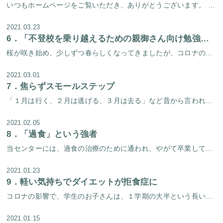
いつもホームページをご覧いただき、ありがとうございます。 実は淀屋橋心理療法センター、Instagramもやっています。当センタースタッフが撮影した季節のすてきな写真を掲載するアカウントは以前からあったのですが、この度ス […]
2021.03.23
6．
「不登校を乗り越えるための親御さん向け勉強会」を開催しました！
桜が咲き始め、少しずつ春らしくなってきましたが、コロナの不安も拭えないこの頃、皆様いかがお過ごしでしょうか。 当センターでは去る３月２日（火）に、「不登校を乗り越えるための親御さん向け勉強会」を開催しました。 勉強会は、 […]
2021.03.01
7．
焦らずスモールステップ
「１月は行く、２月は逃げる、３月は去る」など昔から言われているように、この時期はあっという間に過ぎていく気がします。長い冬が終わり、もうすぐ春が訪れる。ワクワクする気持ちの人と、そうでない気持ちの人がいると思います。春に […]
2021.02.05
8．
「過食」という強者
当センターには、過食の治療のために通われ、やがて卒業してゆく方々が多くいらっしゃいます。中には「とにかく今すぐに過食を治したい、過食を治して早く普通の生活を送りたい」と焦るかたも少なくありません。過食に限らず、自分の病気 […]
2021.01.23
9．
軽い気持ちでダイエットが拒食症に
コロナの影響で、学生のお子さんは、１学期の大半という長い間、自宅待機を余儀なくさせられました。 ずっと自宅にいる中、（これといってやることもないなぁ・・・そうだ、今度みんなに会ったとき「やせたね～！」って言われるようにダ […]
2021.01.15