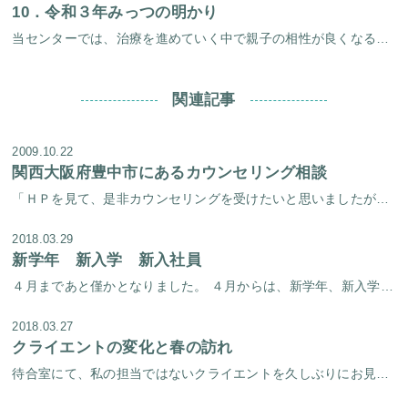
10．
令和３年みっつの明かり
当センターでは、治療を進めていく中で親子の相性が良くなることは大切な要素のひとつです。 親子関係がうまくいき始めると、その過程で子供には色々な良い変化が起こってきます。 新年はじめは、３組の親子の明るい笑いをお届けしたい […]
関連記事
2009.10.22
関西大阪府豊中市にあるカウンセリング相談
「ＨＰを見て、是非カウンセリングを受けたいと思いましたが、遠いので行く事ができません。近くで、淀屋橋心理療法センターと同じカウンセリングをしている所を教えて下さい」という問い合わせがあります。残念ながら当センターと同じや […]
2018.03.29
新学年 新入学 新入社員
４月まであと僅かとなりました。 ４月からは、新学年、新入学、新入社員として新しい門出に立たれる方、そして、そのご家族の方、随分といらっしゃるかと思います。 当センターに不登校のご相談で来所されているクライアントさんも、こ […]
2018.03.27
クライエントの変化と春の訪れ
待合室にて、私の担当ではないクライエントを久しぶりにお見かけすると、以前とは全く別人のようで、その変化に驚くことがあります。 ある３０代と思われる女性は、以前は地味な服装に辛そうな表情で待合室のソファに座っておられました […]