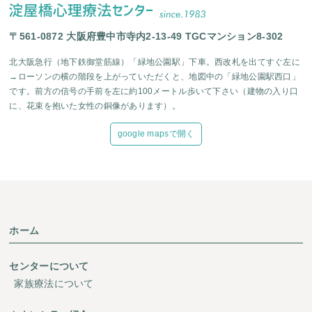
〒561-0872 大阪府豊中市寺内2-13-49 TGCマンション8-302
北大阪急行（地下鉄御堂筋線）「緑地公園駅」下車。西改札を出てすぐ左に
→ローソンの横の階段を上がっていただくと、地図中の「緑地公園駅西口」
です。前方の信号の手前を左に約100メートル歩いて下さい（建物の入り口
に、花束を抱いた女性の銅像があります）。
google mapsで開く
ホーム
センターについて
家族療法について