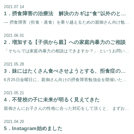
2021.07.14
1．
摂食障害の治療法 解決のカギは“食”以外のところに目を向けること
― 摂食障害（拒食・過食）を乗り越えるための親御さん向け勉強会を開催しました！ － 梅雨の晴れ間の6月25日（金）に、摂食障害を乗り越えるための親御さん向け勉強会を開催しました。 プログラム 所長 福田俊一（医師）からの […]
2021.06.01
2．
増加する【子供から親】への家庭内暴力のご相談
「そちらでは家庭内暴力の相談はできますか？」 というお問い合わせが増えてきています。 考えてみると、 当センターのホームページでは家庭内暴力のチェックリストは以前からあるのですが、家庭内暴力に特化して記載したページを作っ […]
2021.05.28
3．
妹にはたくさん食べさせようとする、拒食症の大学生
6月25日金曜日に、親御さん向けの摂食障害勉強会を開催いたします。 前回の摂食障害勉強会では過食症を克服された方のケースを発表いたしました。 今回の勉強会では過食症だけではなく、拒食症を克服された方のケースも発表予定です […]
2021.05.21
4．
不登校の子に未来が明るく見えてきた
親御さんにお子さんの性格に合った対応をして頂くと、 まずお子さんが家の中で元気になってきます。 学校に行く事ができなくても、 家の中での今現在の過ごし方が元気になり、 目の前が明るく見えてくると、 将来も明るく見えてくる […]
2021.04.20
5．
Instagram始めました