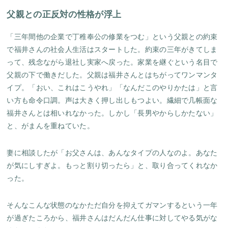
父親との正反対の性格が浮上
「三年間他の企業で丁稚奉公の修業をつむ」という父親との約束
で福井さんの社会人生活はスタートした。約束の三年がきてしま
って、残念ながら退社し実家へ戻った。家業を継ぐという名目で
父親の下で働きだした。父親は福井さんとはちがってワンマンタ
イプ。「おい、これはこうやれ」「なんだこのやりかたは」と言
い方も命令口調。声は大きく押し出しもつよい。繊細で几帳面な
福井さんとは相いれなかった。しかし「長男やからしかたない」
と、がまんを重ねていた。
妻に相談したが「お父さんは、あんなタイプの人なのよ。あなた
が気にしすぎよ。もっと割り切ったら」と、取り合ってくれなか
った。
そんなこんな状態のなかただ自分を抑えてガマンするという一年
が過ぎたころから、福井さんはだんだん仕事に対してやる気がな