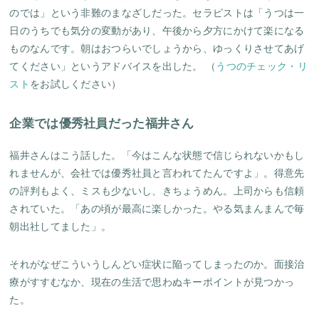
のでは」という非難のまなざしだった。セラピストは「うつは一
日のうちでも気分の変動があり、午後から夕方にかけて楽になる
ものなんです。朝はおつらいでしょうから、ゆっくりさせてあげ
てください」というアドバイスを出した。 （
うつのチェック・リ
スト
をお試しください）
企業では優秀社員だった福井さん
福井さんはこう話した。「今はこんな状態で信じられないかもし
れませんが、会社では優秀社員と言われてたんですよ」。得意先
の評判もよく、ミスも少ないし、きちょうめん。上司からも信頼
されていた。「あの頃が最高に楽しかった。やる気まんまんで毎
朝出社してました」。
それがなぜこういうしんどい症状に陥ってしまったのか。面接治
療がすすむなか、現在の生活で思わぬキーポイントが見つかっ
た。