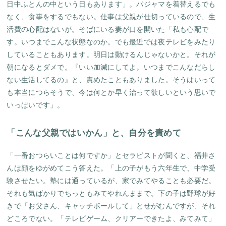
日中ふとんの中という日もあります」。パジャマを着替えるでも
なく、食事をするでもない。仕事は父親が仕切っているので、生
活費の心配はないが。そばにいる妻が口を開いた「私も心配で
す。いつまでこんな状態なのか。でも最近では夜テレビをみたり
していることもあります。明日は動けるんじゃないかと。それが
朝になるとダメで。『いい加減にしてよ。いつまでこんなだらし
ない生活してるの』と、責めたこともありました。そうはいって
も本当につらそうで、今は何とか早く治って欲しいという思いで
いっぱいです」。
「こんな父親ではいかん」と、自分を責めて
「一番おつらいことは何ですか」とセラピストが聞くと、福井さ
んは顔をゆがめてこう答えた。「上の子がもう六年生で、中学受
験させたい。塾には通っているが、家でみてやることも必要だ。
それも気ばかりでちっともみてやれんままで。下の子は野球が好
きで「お父さん、キャッチボールして」とせがむんですが、それ
どころでない。「テレビゲーム、クリアーできたよ、みてみて」