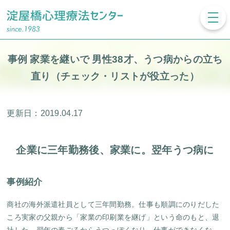
toggl
navig
事例 家業を継いで 男性38才、うつ病からの立ち
直り（チェック・リストが役立った）
更新日：2019.04.17
企業に三年勤務後、家業に。翌年うつ病に
事例紹介
商社の海外派遣社員として三年間勤務。仕事も順調にのりだした
ころ実家の父親から「家業の印刷業を継げ」という命のもと、退