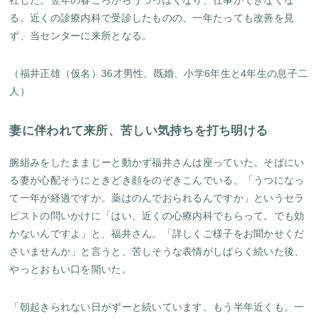
社した。翌年の春ごろからうつっぽくなり、仕事ができなくな
る。近くの診療内科で受診したものの、一年たっても改善を見
ず、当センターに来所となる。
（福井正雄（仮名）36才男性、既婚、小学6年生と4年生の息子二
人）
妻に伴われて来所、苦しい気持ちを打ち明ける
腕組みをしたままじーと動かず福井さんは座っていた。そばにい
る妻が心配そうにときどき顔をのぞきこんでいる。「うつになっ
て一年が経過ですか。薬はのんでおられるんですか」というセラ
ピストの問いかけに「はい、近くの心療内科でもらって。でも効
かないんですよ」と、福井さん。「詳しくご様子をお聞かせくだ
さいませんか」と言うと、苦しそうな表情がしばらく続いた後、
やっとおもい口を開いた。
「朝起きられない日がずーと続いています。もう半年近くも。一