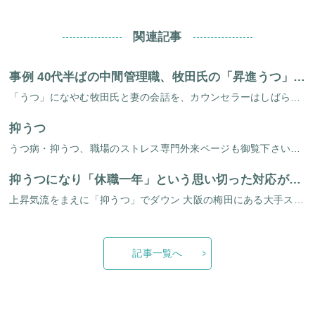
関連記事
事例 40代半ばの中間管理職、牧田氏の「昇進うつ」－その（2）
「うつ」になやむ牧田氏と妻の会話を、カウンセラーはしばらくメモを取りながら聞いていた。要点を書きとめた用紙に目をとおしながら、どう説明しようか考えた。職場での人間関係や仕事への取り組みという視点からのアドバイスもある。し […]
抑うつ
うつ病・抑うつ、職場のストレス専門外来ページも御覧下さい。ページ上部のボタンをクリックすれば表示されます。 次のチェックリストは、日常生活の中で見つけやすいチェック・ポイントを集めております。通常の医学的な診断基準とはこ […]
抑うつになり「休職一年」という思い切った対応が、早い回復を
上昇気流をまえに「抑うつ」でダウン 大阪の梅田にある大手スーパー「チューリップ」。そこの店長を高田さん（35才）は三年つとめていました。比較的若い人たちで動いているスーパーですが、なかでも高田さんは優秀と言われて３２才で […]
記事一覧へ