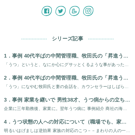
シリーズ記事
1．
事例 40代半ばの中間管理職、牧田氏の「昇進うつ」－その（1）
「うつ」というと、なにか心にグサッとくるような事があったとか、頑張ったのに結果が良くなかったとか、いやなことがあって「落ち込みから抜け出せない」という心の状態をさすように思いがちである。しかし反対にうれしいことでもうつに […]
2．
事例 40代半ばの中間管理職、牧田氏の「昇進うつ」－その（2）
「うつ」になやむ牧田氏と妻の会話を、カウンセラーはしばらくメモを取りながら聞いていた。要点を書きとめた用紙に目をとおしながら、どう説明しようか考えた。職場での人間関係や仕事への取り組みという視点からのアドバイスもある。し […]
3．
事例 家業を継いで 男性38才、うつ病からの立ち直り（チェック・リストが役立った）
企業に三年勤務後、家業に。翌年うつ病に 事例紹介 商社の海外派遣社員として三年間勤務。仕事も順調にのりだしたころ実家の父親から「家業の印刷業を継げ」という命のもと、退社した。翌年の春ごろからうつっぽくなり、仕事ができなく […]
4．
うつ状態の人への対応について（職場でも、家庭でもおなじ）
明るいはげましは逆効果 家族の対応のこつ－－まわりの人の一言で急にわるくなったり、良くなったりするのもうつ病の特徴です。 1.はげましは本人にムチをうつに等しい 「このごろ元気ないね。頑張って」「あなたらしくないわよ。し […]