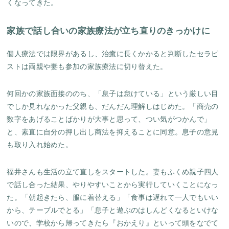
くなってきた。
家族で話し合いの家族療法が立ち直りのきっかけに
個人療法では限界があるし、治癒に長くかかると判断したセラピ
ストは両親や妻も参加の家族療法に切り替えた。
何回かの家族面接ののち、「息子は怠けている」という厳しい目
でしか見れなかった父親も、だんだん理解しはじめた。「商売の
数字をあげることばかりが大事と思って、つい気がつかんで」
と、素直に自分の押し出し商法を抑えることに同意。息子の意見
も取り入れ始めた。
福井さんも生活の立て直しをスタートした。妻もふくめ親子四人
で話し合った結果、やりやすいことから実行していくことになっ
た。「朝起きたら、服に着替える」「食事は遅れて一人でもいい
から、テーブルでとる」「息子と遊ぶのはしんどくなるといけな
いので、学校から帰ってきたら『おかえり』といって頭をなでて