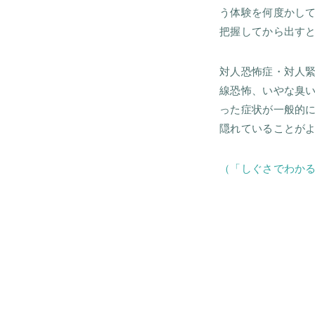
う体験を何度かし
把握してから出す
対人恐怖症・対人
線恐怖、いやな臭
った症状が一般的
隠れていることが
（「しぐさでわか