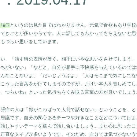
緊張症
というのは見た目ではわかりません。元気で食欲もあり学校
のできごとが多いからです。人に話してもわかってもらえないと思
てもつらい思いをしています。
悪い」「話す時の表情が硬く、相手にいやな思いをさせてしまう」
にちがいない」「などと、自分が相手に不快感を与えているのでは
そんなことないよ」「だいじょうぶよ」「人はそこまで気にしてな
いこうした言葉をかけてしまうのですが、よけい本人を苦しめてし
の。つらいね」といった気持ちをくみ取る言葉の方が良いでしょう
緊張症の人は「顔がこわばって人前で話せない」ということを、と
不思議です。自分の関心あるテーマや好きなことなどについてはよ
が話しやすいテーマを選んで話し合いましょう。また心に思ったこ
で正直なタイプが多いようです。そのため、自分では気づかないう