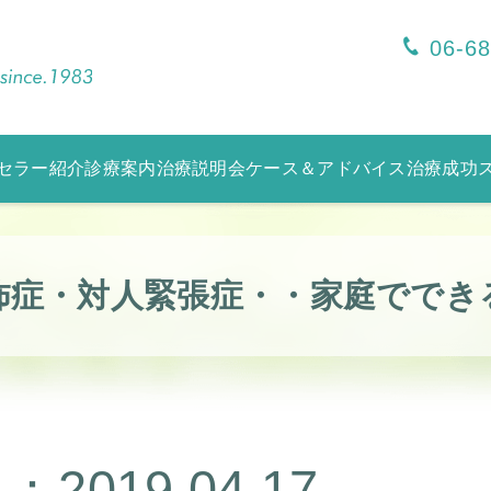
06-6
セラー紹介
診療案内
治療説明会
ケース＆アドバイス
治療成功
怖症・対人緊張症・・家庭ででき
2019.04.17