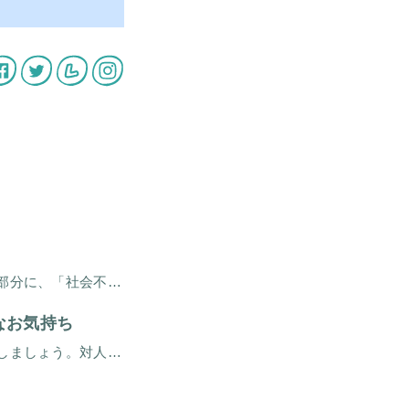
日本では以前から「対人恐怖症（対人緊張）」と呼ばれている人の大部分に、「社会不安障害」の診断がつきます。社会不安障害は、社会恐怖とも社交恐怖ともよばれています。（米国精神医学会による）
なお気持ち
対人恐怖症の息子さんをもつ親御さんの不安なお気持ちについてお話しましょう。対人恐怖症のせいで外にでにくいとか、人と接するのが苦手といった状態がつづき、そのままズルズルと家にひきこもってしまう子どもさんが多くみられます。そ […]