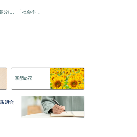
日本では以前から「対人恐怖症（対人緊張）」と呼ばれている人の大部分に、「社会不安障害」の診断がつきます。社会不安障害は、社会恐怖とも社交恐怖ともよばれています。（米国精神医学会による）