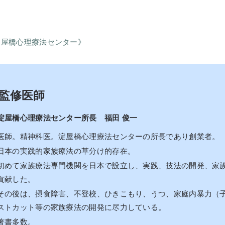
7
淀屋橋心理療法センター》
監修医師
淀屋橋心理療法センター所長 福田 俊一
医師。精神科医。淀屋橋心理療法センターの所長であり創業者。
日本の実践的家族療法の草分け的存在。
初めて家族療法専門機関を日本で設立し、実践、技法の開発、家
貢献した。
その後は、摂食障害、不登校、ひきこもり、うつ、家庭内暴力（
ストカット等の家族療法の開発に尽力している。
著書多数。