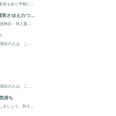
対人恐怖症・対人緊張症というのは見た目ではわかりません。元気で食欲もあり学校にも心配なく通っているというなかでのできごとが多いからです。人に話してもわかってもらえないと思っているので、それだけ本人は毎日とてもつらい思いを […]
つまづきが原因に
対人恐怖症・対人緊張症になる人のメカニズムをお話しましょう 対人恐怖症・対人緊張症の人のつらさ 最近とくに若い人のあいだに対人恐怖症・対人緊張症で悩む人が増えている。人とのおつきあいで異常に緊張してしまい、家に帰るとぐっ […]
い
こんなことがしんどいって、わかってもらえる？ 対人恐怖症・対人緊張症の人は、こんなことがしんどくてたまらない 路上で 道ですれ違う人の目が気になる。 知らない人なのに、どこに視線をおいていいかわからない。 「近づいてきた […]
こんなことがしんどいって、わかってもらえる？ 対人恐怖症・対人緊張症の人は、こんなことがしんどくてたまらない 路上で 道ですれ違う人の目が気になる。 知らない人なのに、どこに視線をおいていいかわからない。 「近づいてきた […]
気持ち
対人恐怖症の息子さんをもつ親御さんの不安なお気持ちについてお話しましょう。対人恐怖症のせいで外にでにくいとか、人と接するのが苦手といった状態がつづき、そのままズルズルと家にひきこもってしまう子どもさんが多くみられます。そ […]