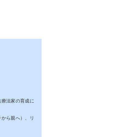
族療法家の育成に
子から親へ）、リ