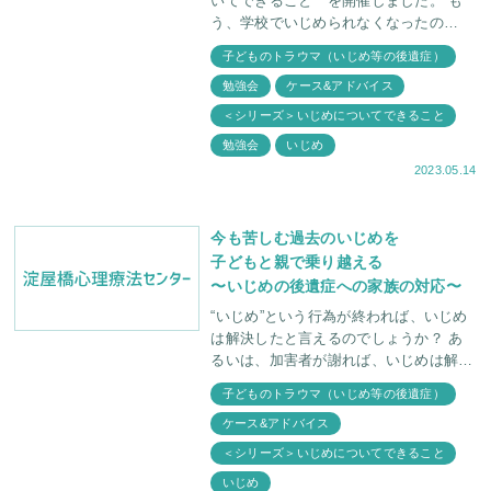
いてできること を開催しました。 も
う、学校でいじめられなくなったの
に・・・ いじめは解決できたと思って
子どものトラウマ（いじめ等の後遺症）
いたのに・・・ いじめられたことをき
勉強会
ケース&アドバイス
っか
＜シリーズ＞いじめについてできること
勉強会
いじめ
2023.05.14
今も苦しむ過去のいじめを
子どもと親で乗り越える
〜いじめの後遺症への家族の対応〜
“いじめ”という行為が終われば、いじめ
は解決したと言えるのでしょうか？ あ
るいは、加害者が謝れば、いじめは解決
した事になるのでしょうか？ 本当の意
子どものトラウマ（いじめ等の後遺症）
味でのいじめの解決は、お子さん、そし
ケース&アドバイス
てご家族の
＜シリーズ＞いじめについてできること
いじめ