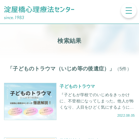
toggl
navig
検索結果
「子どものトラウマ（いじめ等の後遺症）」
（5件）
子どものトラウマ
『子どもが学校でのいじめをきっかけ
に、不登校になってしまった。他人が怖
くなり、人目をひどく気にするようにな
った。昔のことを思い出して、今でも苦
2022.08.05
しんでいるようだ・・・。』 現代社会
には、子どもに「