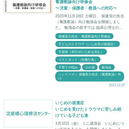
養護教諭向け研修会
〜児童・保護者・教員への対応〜
2023年11月18日 土曜日、 保健室の先生
（養護教諭）向け勉強会を開催しまし
た。 勉強会の前半では 臨床心理士の福
田俊介が ・高校生の不登校の事例と
保健室の先生・養護教諭向け研修会
子どものトラウマ（いじめ等の後遺症）
不登校（非行やいじめを含む）
リストカット（自傷行為）
子育ての悩み
その他
勉強会
＜シリーズ＞ 保健室の先生（養護教諭）向
け
2023.12.07
いじめの後遺症
いじめを受けたトラウマに苦しみ続
けている子ども達
3月10日（金） ミニ講演会 いじめにつ