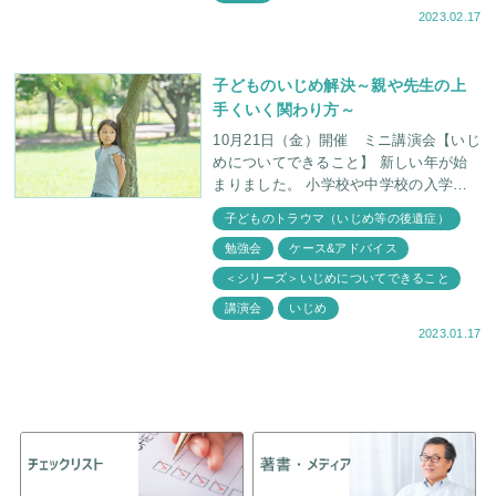
2023.02.17
子どものいじめ解決～親や先生の上
手くいく関わり方～
10月21日（金）開催 ミニ講演会【いじ
めについてできること】 新しい年が始
まりました。 小学校や中学校の入学、
クラス替えなど、お子さん達の環境が変
子どものトラウマ（いじめ等の後遺症）
化する時期が近づいています。
勉強会
ケース&アドバイス
＜シリーズ＞いじめについてできること
講演会
いじめ
2023.01.17