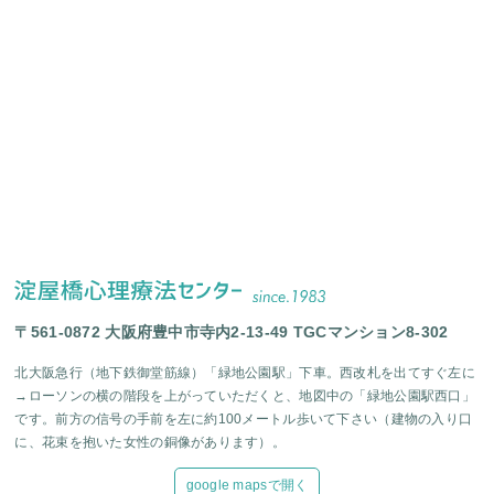
〒561-0872 大阪府豊中市寺内2-13-49 TGCマンション8-302
北大阪急行（地下鉄御堂筋線）「緑地公園駅」下車。西改札を出てすぐ左に
→ローソンの横の階段を上がっていただくと、地図中の「緑地公園駅西口」
です。前方の信号の手前を左に約100メートル歩いて下さい（建物の入り口
に、花束を抱いた女性の銅像があります）。
google mapsで開く