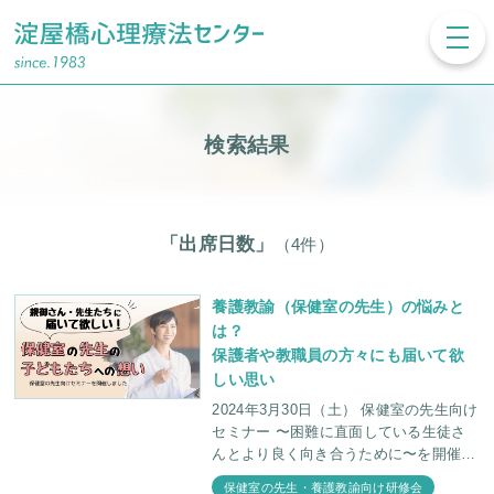
toggl
navig
検索結果
「出席日数」
（4件）
養護教諭（保健室の先生）の悩みと
は？
保護者や教職員の方々にも届いて欲
しい思い
2024年3月30日（土） 保健室の先生向け
セミナー 〜困難に直面している生徒さ
んとより良く向き合うために〜を開催し
ました。 たくさんの児童が通う学校で
保健室の先生・養護教諭向け研修会