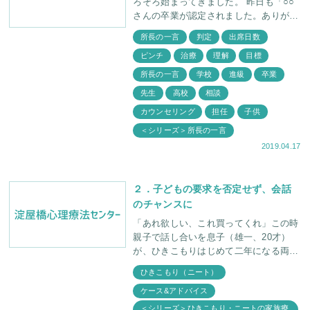
ろそろ始まってきました。 昨日も「○○
さんの卒業が認定されました。ありがと
うございました。」と担任の先生からＦ
所長の一言
判定
出席日数
ＡＸが入ってきました。出席日数ギリギ
ピンチ
治療
理解
目標
リの卒業でした。
所長の一言
学校
進級
卒業
先生
高校
相談
カウンセリング
担任
子供
＜シリーズ＞所長の一言
2019.04.17
２．子どもの要求を否定せず、会話
のチャンスに
「あれ欲しい、これ買ってくれ」この時
親子で話し合いを息子（雄一、20才）
が、ひきこもりはじめて二年になる両親
が来所した。高校はなんとか卒業したけ
ひきこもり（ニート）
れど、そこでつまづいた。大学には進学
ケース&アドバイス
せず、さりとて職を探
＜シリーズ＞ひきこもり・ニートの家族療