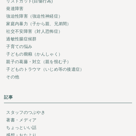
リストカット(自傷行為)
発達障害
強迫性障害（強迫性神経症）
家庭内暴力（子から親、兄弟間）
社交不安障害（対人恐怖症）
過敏性腸症候群
子育ての悩み
子どもの癇癪（かんしゃく）
親子の葛藤・対立（親を恨む子）
子どものトラウマ（いじめ等の後遺症）
その他
記事
スタッフのつぶやき
著書・メディア
ちょっといい話
感想・おたより