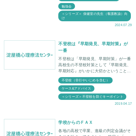
は、不登校・いじめ・摂
勉強会
＜シリーズ＞ 保健室の先生（養護教諭）向
け
2024.07.29
不登校は『早期発見、早期対策』が
一番
不登校は「早期発見、早期対策」が一番
高校生の不登校対策として『早期発見、
早期対応』がいかに大切かということ
を、親ごさんたちにご理解いただきたく
不登校（非行やいじめを含む）
思います。そこで次のような文をまとめ
ケース&アドバイス
てみました。
＜シリーズ＞不登校を防ぐキーポイント
2019.04.17
学校からのＦＡＸ
各地の高校で卒業、進級の判定会議がそ