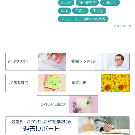
心の闇
PHP研究所
お母さん
腹痛
子育て
子ども
＜シリーズ＞出版物の御案内
2012.12.10