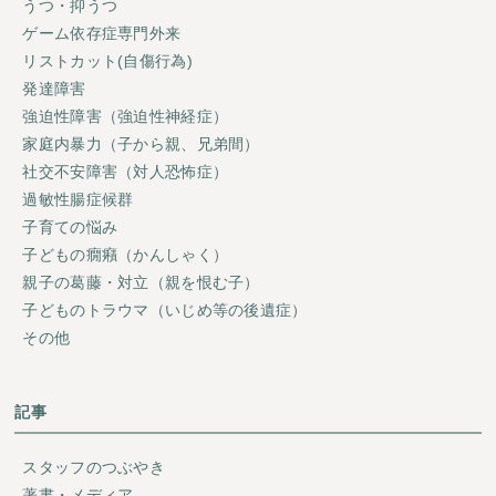
うつ・抑うつ
ゲーム依存症専門外来
リストカット(自傷行為)
発達障害
強迫性障害（強迫性神経症）
家庭内暴力（子から親、兄弟間）
社交不安障害（対人恐怖症）
過敏性腸症候群
子育ての悩み
子どもの癇癪（かんしゃく）
親子の葛藤・対立（親を恨む子）
子どものトラウマ（いじめ等の後遺症）
その他
記事
スタッフのつぶやき
著書・メディア