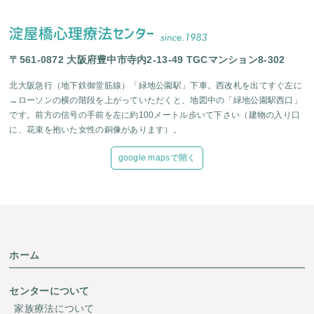
〒561-0872 大阪府豊中市寺内2-13-49 TGCマンション8-302
北大阪急行（地下鉄御堂筋線）「緑地公園駅」下車。西改札を出てすぐ左に
→ローソンの横の階段を上がっていただくと、地図中の「緑地公園駅西口」
です。前方の信号の手前を左に約100メートル歩いて下さい（建物の入り口
に、花束を抱いた女性の銅像があります）。
google mapsで開く
ホーム
センターについて
家族療法について