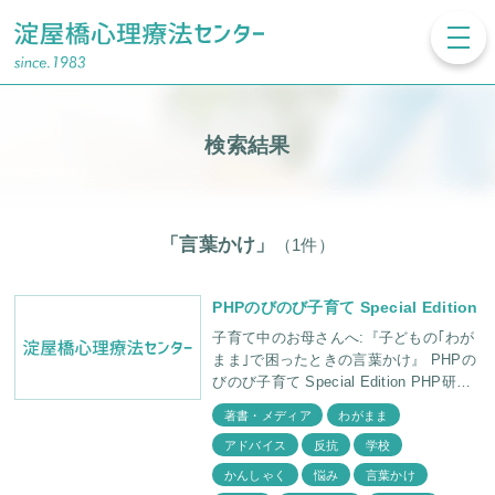
toggl
navig
検索結果
「言葉かけ」
（1件）
PHPのびのび子育て Special Edition
子育て中のお母さんへ:『子どもの｢わが
まま｣で困ったときの言葉かけ』 PHPの
びのび子育て Special Edition PHP研究
所 福田俊一 精神科医・所長 増井昌美
著書・メディア
わがまま
家族問題研究室長
アドバイス
反抗
学校
かんしゃく
悩み
言葉かけ