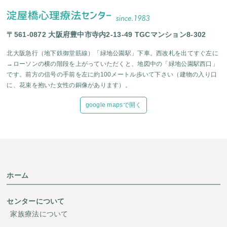
〒561-0872 大阪府豊中市寺内2-13-49 TGCマンション8-302
北大阪急行（地下鉄御堂筋線）「緑地公園駅」下車。西改札を出てすぐ左に
→ローソンの横の階段を上がっていただくと、地図中の「緑地公園駅西口」
です。前方の信号の手前を左に約100メートル歩いて下さい（建物の入り口
に、花束を抱いた女性の銅像があります）。
google mapsで開く
ホーム
センターについて
家族療法について