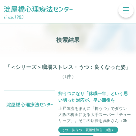
toggl
navig
検索結果
「＜シリーズ＞職場ストレス・うつ：良くなった姿」
（1件）
抑うつになり「休職一年」という思
い切った対応が、早い回復を
上昇気流をまえに「抑うつ」でダウン
大阪の梅田にある大手スーパー「チュー
リップ」。そこの店長を高田さん（35
才）は三年つとめていました。比較的若
うつ・抑うつ・双極性障害（II型）
い人たちで動いているスーパーですが、