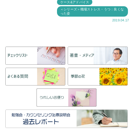
ケース&アドバイス
なかでも高田さ
＜シリーズ＞職場ストレス・うつ：良くな
った姿
2019.04.17