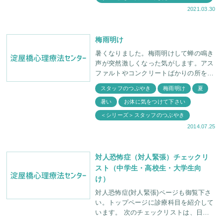
2021.03.30
梅雨明け
暑くなりました。梅雨明けして蝉の鳴き
声が突然激しくなった気がします。アス
ファルトやコンクリートばかりの所を歩
いているとフラフラしますが、緑の多い
スタッフのつぶやき
梅雨明け
夏
エリアを通ると風がひんやりして、少し
暑い
お体に気をつけて下さい
だけ生き返る気がしま
＜シリーズ＞スタッフのつぶやき
2014.07.25
対人恐怖症（対人緊張）チェックリ
スト（中学生・高校生・大学生向
け）
対人恐怖症(対人緊張)ページも御覧下さ
い。トップページに診療科目を紹介して
います。 次のチェックリストは、日常