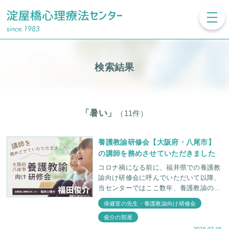
toggl
navig
検索結果
「暑い」
（11件）
養護教諭研修会【大阪府・八尾市】
の講師を務めさせていただきました
コロナ禍になる前に、福井県での養護教
諭向け研修会に呼んでいただいて以降、
当センターではここ数年、養護教諭の先
生方向けの研修に力を入れております。
保健室の先生・養護教諭向け研修会
今回は、大阪府八尾市でおこなわれた養
俊介の部屋
護教諭研修会
2025.07.06