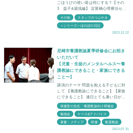
ごほうびの使い道は何にする？【その
3 益子&湯浅編】 淀屋橋心理療法セン
ターほのぼの日記【ごほうびの使い道は
その他
スタッフのつぶやき
何にする？】 第三回
＜シリーズ＞ほのぼの日記
2023.12.22
尼崎市養護教諭夏季研修会にお招き
いただいて
【児童・生徒のメンタルヘルス〜養
護教諭にできること・家族にできる
こと〜】
講演のテーマ 問題を抱える子どもに対
して 【養護教諭にできること】【家族
にできること】 連日とても暑い日が続
いていますが、皆さま元気でお過ごしで
保健室の先生・養護教諭向け研修会
しょうか。 7月21日金曜日、尼
勉強会
ケース&アドバイス
著書・メディア
研修
養護教諭
2023.07.31