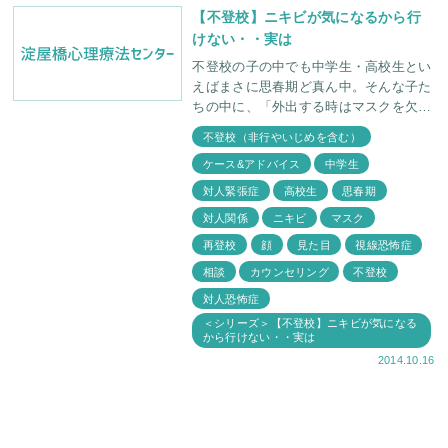
【不登校】ニキビが気になるから行
けない・・実は
不登校の子の中でも中学生・高校生とい
えばまさに思春期ど真ん中。そんな子た
ちの中に、「外出する時はマスクを欠か
せない子」が時々おられます。 いくら
不登校（非行やいじめを含む）
母親が「暑いでしょー、マスクとった
ケース&アドバイス
中学生
ら？」と言っても、「
対人緊張症
高校生
思春期
対人関係
ニキビ
マスク
再登校
顔
見た目
視線恐怖症
相談
カウンセリング
不登校
対人恐怖症
＜シリーズ＞【不登校】ニキビが気になる
から行けない・・実は
2014.10.16