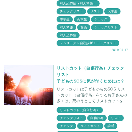
生活の中で見つけやすいチェック・ポイ
対人恐怖症（対人緊張）
ントを集めております。通常の医学的な
チェックリスト
リスト
大学生
診断基準とはこと
中学生
高校生
チェック
対人緊張
相談
チェックリスト
対人恐怖症
＜シリーズ＞自己診断チェックリスト
2019.04.17
リストカット（自傷行為）チェック
リスト
子どものSOSに気が付くためには？
リストカットは子どもからのSOS リス
トカット（自傷行為）をするお子さんの
多くは、死のうとしてリストカットをし
ているわけではありません。自殺行為で
リストカット（自傷行為）
なく激しい心の痛みや苦しみ、
チェックリスト
自傷行為
リスト
チェック
リストカット
診断