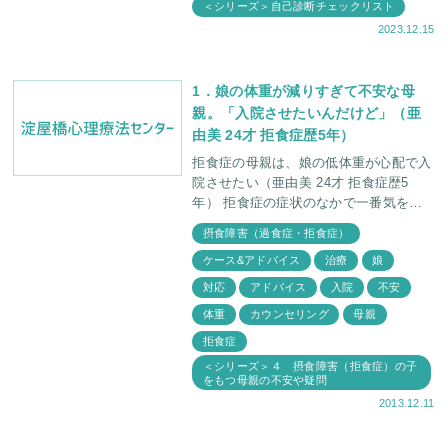
＜シリーズ＞自己診断チェックリスト
2023.12.15
1．娘の体重が減りすぎて不安な母
親。「入院させたいんだけど」（亜
由美 24才 拒食症歴5年）
拒食症の母親は、娘の低体重が心配で入
院させたい（亜由美 24才 拒食症歴5
年） 拒食症の症状のなかで一番気をつ
けないといけないのは、「食べないこと
摂食障害（過食症・拒食症）
からくる低体重が死につながる」恐れが
ケース&アドバイス
治療
娘
あるということで
対応
アドバイス
入院
不安
体重
カウンセリング
母親
拒食症
＜シリーズ＞４ 摂食障害（拒食症）の子
をもつ母親の不安や疑問
2013.12.11