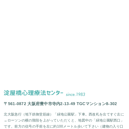
〒561-0872 大阪府豊中市寺内2-13-49 TGCマンション8-302
北大阪急行（地下鉄御堂筋線）「緑地公園駅」下車。西改札を出てすぐ左に
→ローソンの横の階段を上がっていただくと、地図中の「緑地公園駅西口」
です。前方の信号の手前を左に約100メートル歩いて下さい（建物の入り口