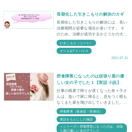
長期化した引きこもりの解決のカギ
長期化した引きこもりの解決には、長い
治療期間が必要な場合が多いです。 そ
のため、治療が成功するかどうかの大き
な要因の１つは、 親御さんのカウンセ
ひきこもり（ニート）
リングに通うモチベーション（やる気）
ケース&アドバイス
が長期間続くこと
2021.07.21
摂食障害になったのは頑張り屋の優
しい女の子でした１【実話 小説】
仕事の残業で帰りが遅くなった奈々子さ
んは、急いで家に帰ると、息をつく暇も
なくまた家を飛び出していきました。
向かった先は、スポーツジムです。 ど
摂食障害（過食症・拒食症）
んなに疲れていても、週に二度プールで
実話をもとにした物語
泳ぎ
＜シリーズ＞摂食障害になったのは、頑張
り屋の優しい女の子でした