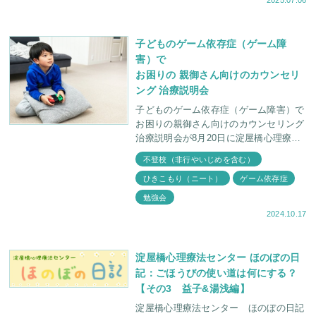
子どものゲーム依存症（ゲーム障
害）で
お困りの 親御さん向けのカウンセリ
ング 治療説明会
子どものゲーム依存症（ゲーム障害）で
お困りの親御さん向けのカウンセリング
治療説明会が8月20日に淀屋橋心理療法
センターにて行われました。 ここ数
不登校（非行やいじめを含む）
年、淀屋橋心理療法センターにお問い合
ひきこもり（ニート）
ゲーム依存症
わせのあるお
勉強会
2024.10.17
淀屋橋心理療法センター ほのぼの日
記：ごほうびの使い道は何にする？
【その3 益子&湯浅編】
淀屋橋心理療法センター ほのぼの日記