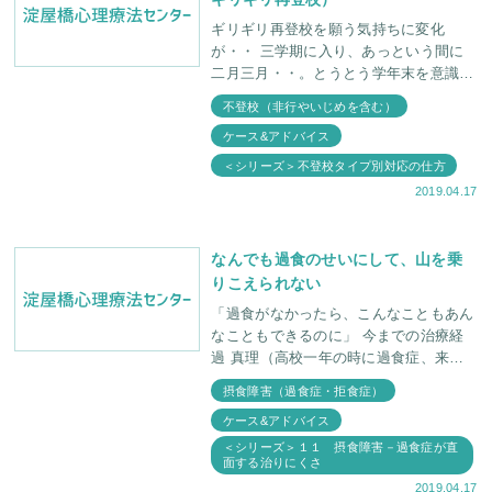
ギリギリ再登校を願う気持ちに変化
が・・ 三学期に入り、あっという間に
二月三月・・。とうとう学年末を意識す
る時期になってしまいました。これまで
不登校（非行やいじめを含む）
「一日でも早く再登校を」と望んでこら
ケース&アドバイス
れたご両親や先生方。不
＜シリーズ＞不登校タイプ別対応の仕方
2019.04.17
なんでも過食のせいにして、山を乗
りこえられない
「過食がなかったら、こんなこともあん
なこともできるのに」 今までの治療経
過 真理（高校一年の時に過食症、来所
して２年が経過。不登校ぎみで進級が危
摂食障害（過食症・拒食症）
ぶまれたが、ぎりぎり合格し、 三年に
ケース&アドバイス
進級できた。過食
＜シリーズ＞１１ 摂食障害－過食症が直
面する治りにくさ
2019.04.17