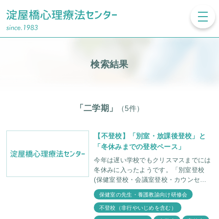
toggl
navig
検索結果
「二学期」
（5件）
【不登校】「別室・放課後登校」と
「冬休みまでの登校ペース」
今年は遅い学校でもクリスマスまでには
冬休みに入ったようです。「別室登校
(保健室登校・会議室登校・カウンセリ
ングルーム登校)」や「放課後登校」を
保健室の先生・養護教諭向け研修会
してきた不登校の子にとってもしばしの
不登校（非行やいじめを含む）
骨休みです。 一