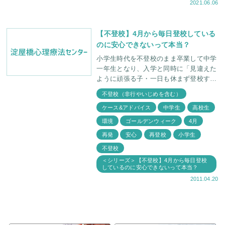
2021.06.06
【不登校】4月から毎日登校している
のに安心できないって本当？
小学生時代を不登校のまま卒業して中学
一年生となり、入学と同時に「見違えた
ように頑張る子・一日も休まず登校する
子」は意外とおられると思います。「小
不登校（非行やいじめを含む）
学校は卒業式さえも出られなかったのだ
ケース&アドバイス
中学生
高校生
から中学校もこのまま
環境
ゴールデンウィーク
4月
再発
安心
再登校
小学生
不登校
＜シリーズ＞【不登校】4月から毎日登校
しているのに安心できないって本当？
2011.04.20