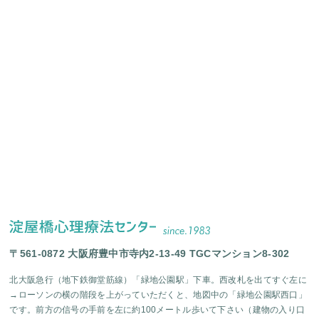
〒561-0872 大阪府豊中市寺内2-13-49 TGCマンション8-302
北大阪急行（地下鉄御堂筋線）「緑地公園駅」下車。西改札を出てすぐ左に
→ローソンの横の階段を上がっていただくと、地図中の「緑地公園駅西口」
です。前方の信号の手前を左に約100メートル歩いて下さい（建物の入り口