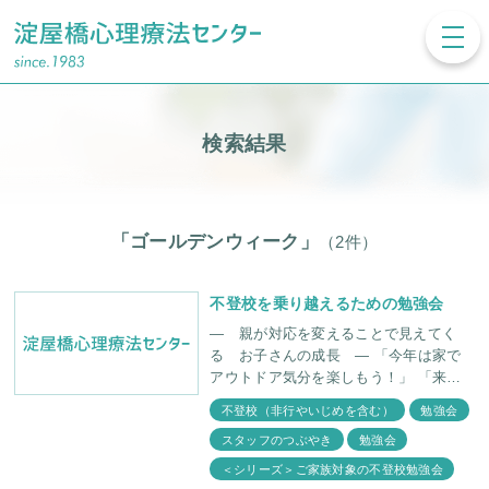
toggl
navig
検索結果
「ゴールデンウィーク」
（2件）
不登校を乗り越えるための勉強会
— 親が対応を変えることで見えてく
る お子さんの成長 — 「今年は家で
アウトドア気分を楽しもう！」 「来年
こそは海外旅行に行こう！」 「オンラ
不登校（非行やいじめを含む）
勉強会
イン帰省も意外と楽しいな！」 今年は
スタッフのつぶやき
勉強会
いつもとは
＜シリーズ＞ご家族対象の不登校勉強会