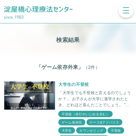
toggl
navig
検索結果
「ゲーム依存外来」
（2件）
大学生の不登校
「大学生でも不登校と言えるのでしょう
か？」 お子さんが大学に進学されたと
き、どれほど喜んだことでしょう。 ”第
一志望の大学に合格し、張り切って通っ
不登校（非行やいじめを含む）
ていた初期の頃は、親も安心し、これ
ゲーム依存症
ケース&アドバイス
大学生
カウンセリング
不登校