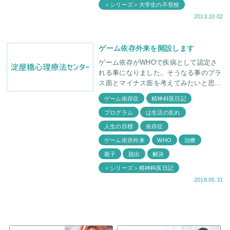
＜シリーズ＞大学生の不登校
2013.10.02
ゲーム依存外来を開設します
ゲーム依存がWHOで疾病として認定さ
れる事になりました。そうなる事のプラ
ス面とマイナス面を考えてみたいと思い
ます。 【プラス面】 疾病と認定される
ゲーム依存症
精神科医日記
事で、ゲーム依存脱出の為のプログラム
プログラム
は生活の乱れ
が作ら
人生の目標
依存症
ゲーム依存外来
WHO
治療
親子
脱出
解決
＜シリーズ＞精神科医日記
2018.05.31