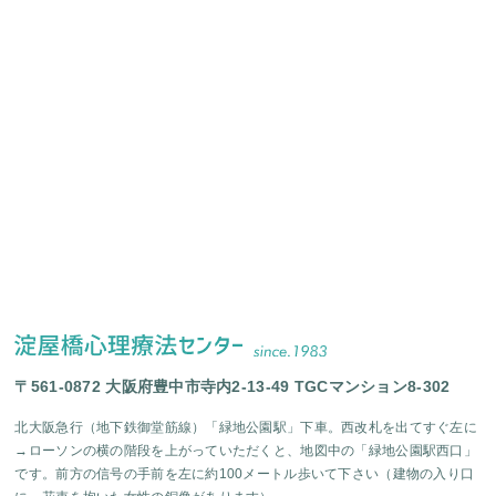
〒561-0872 大阪府豊中市寺内2-13-49 TGCマンション8-302
北大阪急行（地下鉄御堂筋線）「緑地公園駅」下車。西改札を出てすぐ左に
→ローソンの横の階段を上がっていただくと、地図中の「緑地公園駅西口」
です。前方の信号の手前を左に約100メートル歩いて下さい（建物の入り口