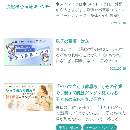
◆ストレスとは◆ ストレスとは、外部
からのさまざまな刺激や出来事（ストレ
ッサー）によって、身体や心に過剰な負
荷がかかることです。 ストレスを溜め
2022.08.16
込みすぎると、腹痛・不眠・うつなど心
身に様々な不
親子の葛藤・対立
葛藤とは… 《葛(かずら)や藤(ふじ)のつ
るがもつれ絡むことから》 ① もつれ。
いざこざ。悶着。争い。 ② 心の中にそ
れぞれ違った方向あるいは相反する方向
2021.03.18
の力があって、その選択に迷う
「やって当たり前思考」からの卒業
で、親子関係はグングン良くなる｜
子どもの変化を喜ぶ子育て
毎日の子育ての中で、 「子どもに怒っ
て(注意して)ばかりいる」 「子どもの成
長が見えない」 そんなふうに感じるこ
とはありませんか。 実は、一見何の成
子育ての悩み
ケース&アドバイス