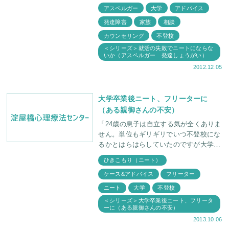
アスペルガー
大学
アドバイス
発達障害
家族
相談
カウンセリング
不登校
＜シリーズ＞就活の失敗でニートにならな
いか（アスペルガー 発達しょうがい）
2012.12.05
大学卒業後ニート、フリーターに
（ある親御さんの不安）
「24歳の息子は自立する気が全くありま
せん。単位もギリギリでいつ不登校にな
るかとはらはらしていたのですが大学は
何とか卒業しました。 しかし就職活動
ひきこもり（ニート）
もせず時々アルバイトをする程度で後は
ケース&アドバイス
フリーター
ゲームセンターに
ニート
大学
不登校
＜シリーズ＞大学卒業後ニート、フリータ
ーに（ある親御さんの不安）
2013.10.06