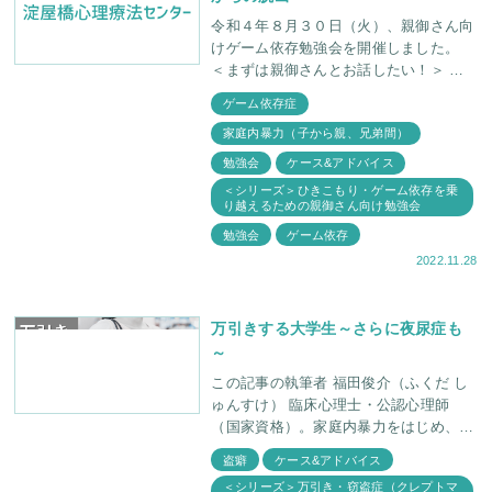
令和４年８月３０日（火）、親御さん向
けゲーム依存勉強会を開催しました。
＜まずは親御さんとお話したい！＞ 勉
強会は私、福田俊介と親御さんたちとの
ゲーム依存症
交流から始まりました。 「この勉強会
家庭内暴力（子から親、兄弟間）
に
勉強会
ケース&アドバイス
＜シリーズ＞ひきこもり・ゲーム依存を乗
り越えるための親御さん向け勉強会
勉強会
ゲーム依存
2022.11.28
万引きする大学生～さらに夜尿症も
～
この記事の執筆者 福田俊介（ふくだ し
ゅんすけ） 臨床心理士・公認心理師
（国家資格）。家庭内暴力をはじめ、不
登校・過食症・リストカットにおいても
盗癖
ケース&アドバイス
高い治療成績を上げる。大阪府公立学校
＜シリーズ＞万引き・窃盗症（クレプトマ