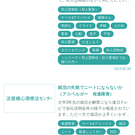
う。対人恐怖症のせいで外にでにくいと
か、人と接するのが苦手といった状態が
対人恐怖症（対人緊張）
つづき、そのままズルズルと家にひきこ
ケース&アドバイス
親御さん
もってしまう子どもさん
気持ち
イライラ
学校
人の目
緊張
心配
息子
不安
対人緊張
ひきこもり
カウンセリング
母親
対人恐怖症
＜シリーズ＞対人恐怖症・対人緊張症でお
困りの方へ
2010.02.08
就活の失敗でニートにならないか
（アスペルガー 発達障害）
大学3年生の就活が解禁になり連日テレ
ビで会社説明会等の様子が報道されてい
ます。ただ一方で就活が上手くいかず、
すっかり自信をなくしひきこもってしま
発達障害
ケース&アドバイス
就活
ったという相談の電話が多くなりまし
ニート
発達しょうがい
対応
た。 その中の一人S