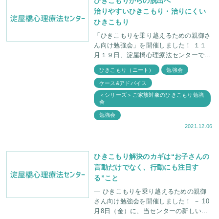
ひきこもりからの脱出へ
治りやすいひきこもり・治りにくい
ひきこもり
「ひきこもりを乗り越えるための親御さ
ん向け勉強会」を開催しました！ １１
月１９日、淀屋橋心理療法センターでは
第２回目となる「ひきこもりを乗り越え
ひきこもり（ニート）
勉強会
るための親御さん向け勉強会」を開催い
ケース&アドバイス
たしま
＜シリーズ＞ご家族対象のひきこもり勉強
会
勉強会
2021.12.06
ひきこもり解決のカギは“お子さんの
言動だけでなく、行動にも注目す
る”こと
― ひきこもりを乗り越えるための親御
さん向け勉強会を開催しました！ － 10
月8日（金）に、当センターの新しい試