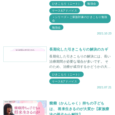
みとしてひきこもりを乗り越えるための
ひきこもり（ニート）
勉強会
親御さん向け勉強会を開催しました。今
ケース&アドバイス
回が記念す
＜シリーズ＞ご家族対象のひきこもり勉強
会
勉強会
2021.10.23
長期化した引きこもりの解決のカギ
長期化した引きこもりの解決には、長い
治療期間が必要な場合が多いです。 そ
のため、治療が成功するかどうかの大き
な要因の１つは、 親御さんのカウンセ
ひきこもり（ニート）
リングに通うモチベーション（やる気）
ケース&アドバイス
が長期間続くこと
2021.07.21
癇癪（かんしゃく）持ちの子ども
は、 将来生きるのが大変か【家族療
法の視点から解説】