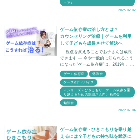
ニア）
2025.02.02
ゲーム依存症の治し方とは？
カウンセリング治療｜ゲームを利用
して子どもを成長させて解決へ
— 視点を変えることでお子さんは成長
できます ― 今や一般的に知られるよう
になった“ゲーム依存症”は、2019年、Ｗ
ＨＯ（世界保健機関）により「ゲーム障
ゲーム依存症
勉強会
害」の病名で国際疾病として認定され
ケース&アドバイス
＜シリーズ＞ひきこもり・ゲーム依存を乗
り越えるための親御さん向け勉強会
勉強会
2022.07.04
ゲーム依存症・ひきこもりを乗り越
えるには？子どもの持ち味を武器に