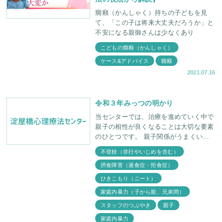
癇癪（かんしゃく）持ちの子どもを見
て、「この子は将来大丈夫だろうか」と
不安になる親御さんは少なくあり
こどもの癇癪（かんしゃく）
ケース&アドバイス
癇癪
2021.07.16
令和３年みっつの明かり
当センターでは、治療を進めていく中で
親子の相性が良くなることは大切な要素
のひとつです。 親子関係がうまくいき
始めると、その過程で子供には色々な良
不登校（非行やいじめを含む）
い変化が起こってきます。 新年はじめ
摂食障害（過食症・拒食症）
は、３組の親子の
ひきこもり（ニート）
家庭内暴力（子から親、兄弟間）
スタッフのつぶやき
親子
家庭内暴力