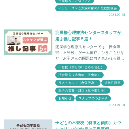
不登校カウンセリング
＜シリーズ＞ご家族対象の不登校勉強会
2024.02.28
淀屋橋心理療法センタースタッフが
選ぶ推し記事５選！
淀屋橋心理療法センターでは、摂食障
害、不登校、ゲーム依存、ひきこもりな
ど、お子さんの問題に向き合われる親御
さんにとって有意義な記事をと、カウン
不登校（非行やいじめを含む）
セラーとスタッフが日々会議を行い定期
摂食障害（過食症・拒食症）
的に掲載しています。
リストカット（自傷行為）
過敏性障害
親子の葛藤・対立（親を恨む子）
お知らせ
スタッフのつぶやき
2024.01.29
子どもの不登校（特徴と傾向）カウ