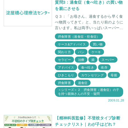
質問3：過食症（食べ吐き）の買い物
を親にさせる
Ｑ３：「お母さん、過食するから早く食
べ物買ってきて」と、当たり前のように
言います。私は両手いっぱいスーパーの
袋を抱えて帰ってくるのですが、こんな
摂食障害（過食症・拒食症）
ことしていていいのでしょうか？自分で
ケース&アドバイス
買い物
買いにいかせたほ
関わり方
パン
ケーキ
セラピー
治療
娘
スーパー
アドバイス
食べ吐き
依存
ひきこもり
カウンセリング
母親
摂食障害
過食症
＜シリーズ＞２ 摂食障害（過食症）の子
を持つ親御さんの不安・疑問
2009.01.28
【精神科医監修】不登校タイプ診断
チェックリスト｜わが子はどれ？