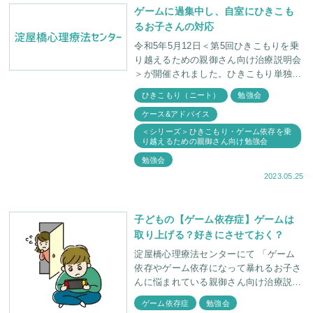
ゲームに過集中し、自室にひきこも
るお子さんの対応
令和5年5月12日＜第5回ひきこもりを乗
り越えるための親御さん向け治療説明会
＞が開催されました。ひきこもり単独の
勉強会は久しぶりになりましたが、やは
ひきこもり（ニート）
勉強会
りゲーム依存とセットの内容になりまし
ケース&アドバイス
た。
＜シリーズ＞ひきこもり・ゲーム依存を乗
り越えるための親御さん向け勉強会
勉強会
2023.05.25
子どもの【ゲーム依存症】ゲームは
取り上げる？好きにさせておく？
淀屋橋心理療法センターにて 「ゲーム
依存やゲーム依存になって暴れるお子さ
んに悩まれている親御さん向け治療説明
会」を開催しました。 説明会に参加さ
ゲーム依存症
勉強会
れた親御さんとの関わりの中で 「ゲー