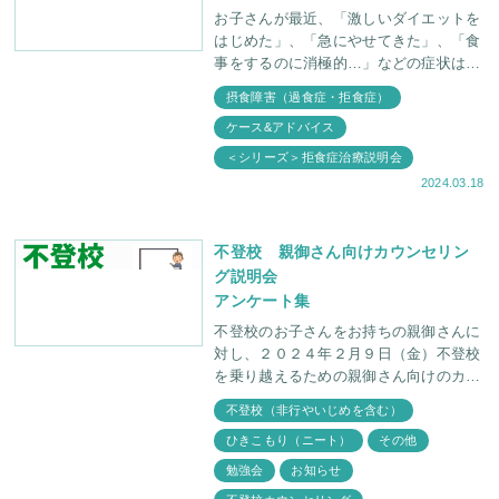
お子さんが最近、「激しいダイエットを
はじめた」、「急にやせてきた」、「食
事をするのに消極的…」などの症状はあ
りませんか？摂食障害は、意外にも私達
摂食障害（過食症・拒食症）
の身近に存在し、重症化すると長年苦し
ケース&アドバイス
まれている方もいらっ
＜シリーズ＞拒食症治療説明会
2024.03.18
不登校 親御さん向けカウンセリン
グ説明会
アンケート集
不登校のお子さんをお持ちの親御さんに
対し、２０２４年２月９日（金）不登校
を乗り越えるための親御さん向けのカウ
ンセリング説明会を行いました。 ご参
不登校（非行やいじめを含む）
加頂いた方からのアンケートの一部から
ひきこもり（ニート）
その他
見える説明会の様子
勉強会
お知らせ