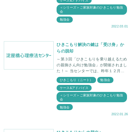
ケース&アドバイス
＜シリーズ＞ご家族対象のひきこもり勉強
会
勉強会
2022.03.01
ひきこもり解決の鍵は「受け身」か
らの脱却
～第３回「ひきこもりを乗り越えるため
の親御さん向け勉強会」が開催されまし
た！～ 当センターでは、昨年１２月２
１日、３回目となる「ひきこもりを乗り
ひきこもり（ニート）
勉強会
越えるための親御さん向け勉強会」を開
ケース&アドバイス
催しました。勉
＜シリーズ＞ご家族対象のひきこもり勉強
会
勉強会
2022.01.26