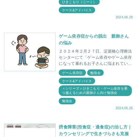
ひきこもり（ニート）
た。「カウンセリング
ケース&アドバイス
2024.06.29
ゲーム依存症からの脱出 親御さん
の悩み
２０２４年２月２７日、淀屋橋心理療法
センターにて「ゲーム依存やゲーム依存
になって暴れるお子さんに悩まれている
親御さん向け治療説明会」が開催されま
ゲーム依存症
勉強会
した。今回の説明会は、定番の「ケース
ケース&アドバイス
紹介」や「所長のQ&
＜シリーズ＞ひきこもり・ゲーム依存を乗
り越えるための親御さん向け勉強会
勉強会
2024.05.25
摂食障害(拒食症・過食症)の治し方｜
カウンセリングで生きづらさも克服