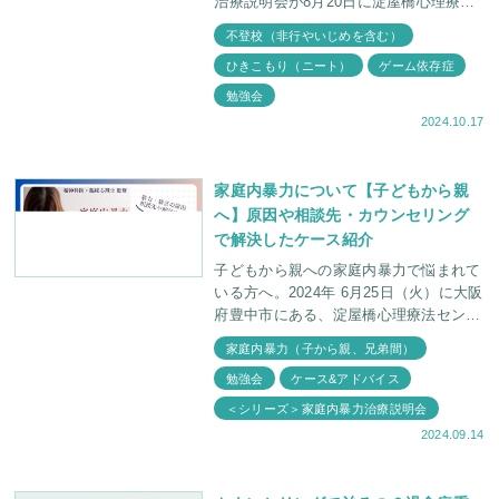
治療説明会が8月20日に淀屋橋心理療法
センターにて行われました。 ここ数
不登校（非行やいじめを含む）
年、淀屋橋心理療法センターにお問い合
ひきこもり（ニート）
ゲーム依存症
わせのあるお
勉強会
2024.10.17
家庭内暴力について【子どもから親
へ】原因や相談先・カウンセリング
で解決したケース紹介
子どもから親への家庭内暴力で悩まれて
いる方へ。2024年 6月25日（火）に大阪
府豊中市にある、淀屋橋心理療法センタ
ーで保護者向けの家庭内暴力説明会が行
家庭内暴力（子から親、兄弟間）
われました。どうして我が子が家庭内暴
勉強会
ケース&アドバイス
力を起こして
＜シリーズ＞家庭内暴力治療説明会
2024.09.14