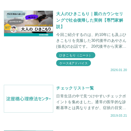
大人のひきこもり｜親のカウンセリ
ングで社会復帰した実例【専門家解
説】
今回ご紹介するのは、約10年にも及ぶひ
きこもりを克服した30代後半のあやさん
(仮名)のお話です。 20代後半から実家に
ひきこもる 親に暴言を吐いたり、物を
ひきこもり（ニート）
投げたりする 娘のことを心配
ケース&アドバイス
2026.01.20
チェックリスト一覧
日常生活の中で見つけやすいチェックポ
イントを集めました。通常の医学的な診
断基準とは異なりますが、症状の目安に
役立ててください。 摂食障害について
2019.03.21
新【自己診断チェックリ