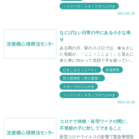
＜シリーズ＞スタッフのつぶやき
2021.01.15
なにげない日常の中にある小さな幸
せ
ある雨の日。駅の入り口では、傘をさし
た母親が、「ここ！ここよ！」と迎えに
来た車に向かって笑顔で手を振っていま
した。運転しているのは息子。助手席を
ひきこもり（ニート）
発達障害
見ると父親が座っています。多くの人に
対人恐怖症（対人緊張）
とっては、なにげない
スタッフのつぶやき
＜シリーズ＞スタッフのつぶやき
2020.10.30
コロナで休校・在宅ワークの間に、
不登校の子に対してできること
新型コロナウイルスの影響で緊急事態宣