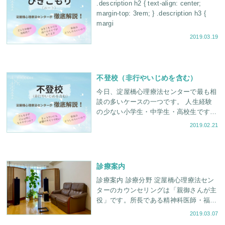
.description h2 { text-align: center;
margin-top: 3rem; } .description h3 {
margi
2019.03.19
不登校（非行やいじめを含む）
今日、淀屋橋心理療法センターで最も相
談の多いケースの一つです。 人生経験
の少ない小学生・中学生・高校生ですか
ら、ただ「見守る」「自主性を尊重す
2019.02.21
る」というだけでは、これらの問題は解
決が困難です。そこで、
診療案内
診療案内 診療分野 淀屋橋心理療法セン
ターのカウンセリングは「親御さんが主
役」です。所長である精神科医師・福田
俊一と臨床心理士・福田俊介が得意分野
2019.03.07
を活か