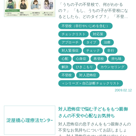
「うちの子の不登校で、何がわかる
の？」 「もし、うちの子が不登校にな
るとしたら、どのタイプ？」 「不登
校」と簡単に言っても、お子さんの持ち
不登校（非行やいじめを含む）
味や年齢などによって不登校のタイプ
チェックリスト
対応策
（現れ方）が違っ
アプローチ
タイプ
治療
対人緊張症
チェック
非行
心配
心身症
再登校
持ち味
解決
ひきこもり
カウンセリング
不登校
対人恐怖症
＜シリーズ＞自己診断チェックリスト
2009.02.12
対人恐怖症で悩む子どもをもつ親御
さんの不安や心配なお気持ち
対人恐怖症の息子さんをもつ親御さんの
不安なお気持ちについてお話しましょ