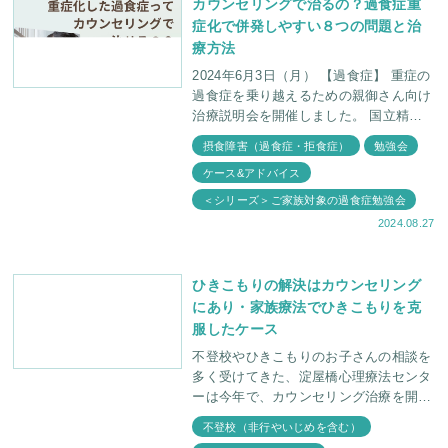
カウンセリングで治るの？過食症重
症化で併発しやすい８つの問題と治
療方法
2024年6月3日（月） 【過食症】 重症の
過食症を乗り越えるための親御さん向け
治療説明会を開催しました。 国立精
神・神経医療研究センターによると、日
摂食障害（過食症・拒食症）
勉強会
本で医療機関を受診してい
ケース&アドバイス
＜シリーズ＞ご家族対象の過食症勉強会
2024.08.27
ひきこもりの解決はカウンセリング
にあり・家族療法でひきこもりを克
服したケース
不登校やひきこもりのお子さんの相談を
多く受けてきた、淀屋橋心理療法センタ
ーは今年で、カウンセリング治療を開始
し41年目になります。今まで多くのカウ
不登校（非行やいじめを含む）
ンセリング治療説明会を行ってきまし