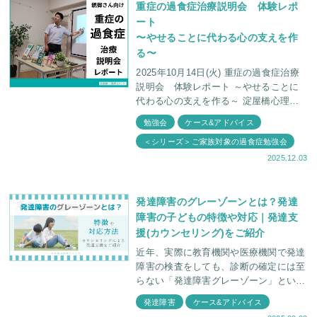
重症の過食症治療説明会 体験レポ
ート
〜やせることに代わる心の支えを作
る〜
2025年10月14日(火) 重症の過食症治療
説明会 体験レポート ～やせることに
代わる心の支えを作る～ 淀屋橋心理療
法センターでは臨床心理士・福田俊介と
勉強会
ケース&アドバイス
精神科医・福田俊一とともに、ゲー
＜シリーズ＞ご家族対象の過食症勉強会
2025.12.03
発達障害のグレーゾーンとは？発達
障害の子どもの特徴や対応｜発達支
援(カウンセリング)をご紹介
近年、実際に教育機関や医療機関で発達
障害の検査をしても、診断の確定には至
らない「発達障害グレーゾーン」という
言葉をよく耳にします。 言葉が遅い、
発達障害
ケース&アドバイス
よく癇癪(かんしゃく)を起こす、落ち着