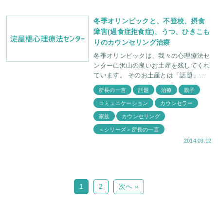
冬季オリンピックと、不登校、摂食
障害(過食症拒食症)、うつ、ひきこも
りのカウンセリング治療
冬季オリンピックは、我々の心理療法セ
ンターに沢山の良いお土産を残してくれ
ています。 そのお土産とは「話題」で
す。この冬季オリンピックの話題によっ
所長の一言
話題
治療
親子
て、不登校、摂食障害（過食症拒食
コミュニケーション
カウンセラー
症）、うつ、ひきこもり
家族
カウンセリング
＜シリーズ＞所長の一言
2014.03.12
1
2
次へ »