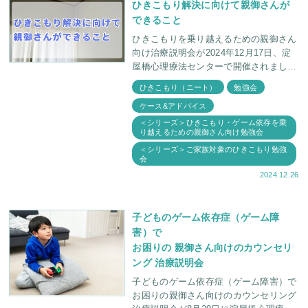
ひきこもり解決に向けて親御さんが
できること
ひきこもりを乗り越えるための親御さん
向け治療説明会が2024年12月17日、淀
屋橋心理療法センターで開催されまし
た。 臨床心理士・福田俊介と精神科医
ひきこもり（ニート）
勉強会
師・福田俊一による、ひきこもっている
ケース&アドバイス
お子さんが
＜シリーズ＞ひきこもり・ゲーム依存を乗
り越えるための親御さん向け勉強会
＜シリーズ＞ご家族対象のひきこもり勉強
会
2024.12.26
子どものゲーム依存症（ゲーム障
害）で
お困りの 親御さん向けのカウンセリ
ング 治療説明会
子どものゲーム依存症（ゲーム障害）で
お困りの親御さん向けのカウンセリング