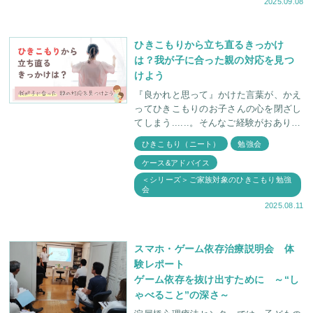
2025.09.08
きがない、授
ひきこもりから立ち直るきっかけ
は？我が子に合った親の対応を見つ
けよう
『良かれと思って』かけた言葉が、かえ
ってひきこもりのお子さんの心を閉ざし
てしまう......。そんなご経験がおありで
はないでしょうか。 うまくいかない理
ひきこもり（ニート）
勉強会
由としては、 お子さんにあった対
ケース&アドバイス
＜シリーズ＞ご家族対象のひきこもり勉強
会
2025.08.11
スマホ・ゲーム依存治療説明会 体
験レポート
ゲーム依存を抜け出すために ～“し
ゃべること”の深さ～