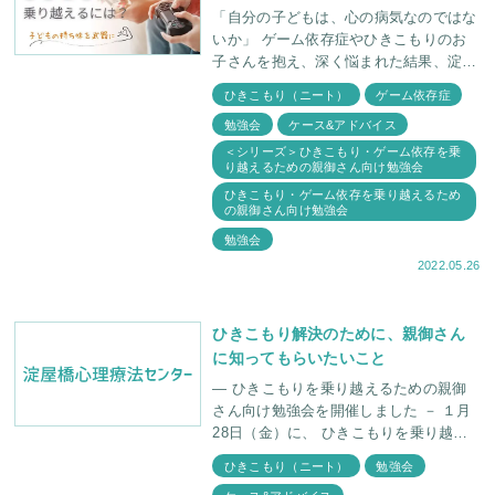
「自分の子どもは、心の病気なのではな
いか」 ゲーム依存症やひきこもりのお
子さんを抱え、深く悩まれた結果、淀屋
橋心理療法センターのホームページに辿
ひきこもり（ニート）
ゲーム依存症
り着かれたことと思います。 この記事
勉強会
ケース&アドバイス
では、ゲ
＜シリーズ＞ひきこもり・ゲーム依存を乗
り越えるための親御さん向け勉強会
ひきこもり・ゲーム依存を乗り越えるため
の親御さん向け勉強会
勉強会
2022.05.26
ひきこもり解決のために、親御さん
に知ってもらいたいこと
― ひきこもりを乗り越えるための親御
さん向け勉強会を開催しました － １月
28日（金）に、 ひきこもりを乗り越え
るための親御さん向け勉強会を開催しま
ひきこもり（ニート）
勉強会
した。 ３つの落とし穴