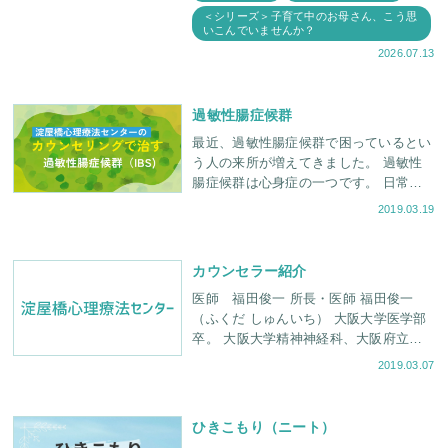
長もしていないような毎日でも
＜シリーズ＞子育て中のお母さん、こう思
いこんでいませんか？
2026.07.13
過敏性腸症候群
最近、過敏性腸症候群で困っているとい
う人の来所が増えてきました。 過敏性
腸症候群は心身症の一つです。 日常生
活に支障がでるため本人は大変困ってい
2019.03.19
るのですが、なかなかそのつらさは周り
の人にわかっても
カウンセラー紹介
医師 福田俊一 所長・医師 福田俊一
（ふくだ しゅんいち） 大阪大学医学部
卒。 大阪大学精神神経科、大阪府立病
院神経科にて精神医療に取り組む。 米
2019.03.07
国フィラデルフィア・チャイル
ひきこもり（ニート）