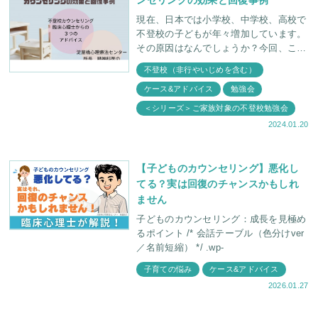
ンセリングの効果と回復事例
現在、日本では小学校、中学校、高校で
不登校の子どもが年々増加しています。
その原因はなんでしょうか？今回、この
記事では、不登校になりやすいお子さん
不登校（非行やいじめを含む）
の特徴やチェックリスト、カウンセリン
ケース&アドバイス
勉強会
グによる回復事例をご
＜シリーズ＞ご家族対象の不登校勉強会
2024.01.20
【子どものカウンセリング】悪化し
てる？実は回復のチャンスかもしれ
ません
子どものカウンセリング：成長を見極め
るポイント /* 会話テーブル（色分けver
／名前短縮） */ .wp-
子育ての悩み
ケース&アドバイス
2026.01.27