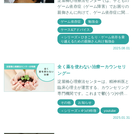
淀屋橋心理療法センターでは、子どもの
ゲーム依存症（ゲーム障害）でお困りの
親御さんに向けて、ゲーム依存症に関し
て学ぶ会を定期的に行っています。 今
ゲーム依存症
勉強会
回は6月30日に「スマホ・ゲーム依存治
ケース&アドバイス
療説明会」が
＜シリーズ＞ひきこもり・ゲーム依存を乗
り越えるための親御さん向け勉強会
2025.08.01
全く薬を使わない治療ーカウンセリ
ングー
淀屋橋心理療法センターは、精神科医と
臨床心理士が運営する、カウンセリング
専門機関です。これまで鬱(うつ)や摂食
障害（拒食症・過食症）、過敏性腸症候
その他
お知らせ
群、発達障害などの様々な症状を、薬を
＜シリーズ＞4つの特徴
youtube
使わずカウンセリン
2025.01.31