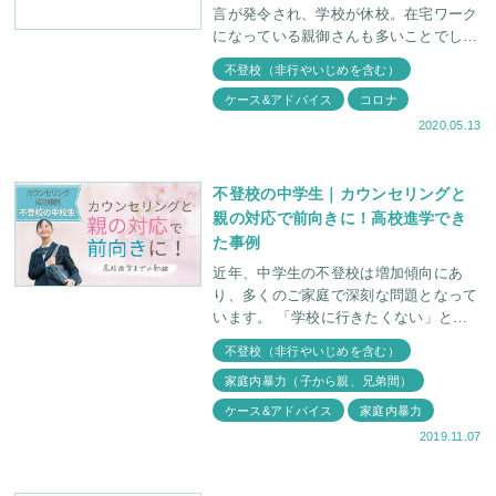
言が発令され、学校が休校。在宅ワーク
になっている親御さんも多いことでしょ
う。大変な状況ですが、前向きに考えよ
不登校（非行やいじめを含む）
うと努めておられる親御さんも沢山いら
ケース&アドバイス
コロナ
っしゃることだと思い
2020.05.13
不登校の中学生｜カウンセリングと
親の対応で前向きに！高校進学でき
た事例
近年、中学生の不登校は増加傾向にあ
り、多くのご家庭で深刻な問題となって
います。 「学校に行きたくない」とい
うお子さんの言葉に、どう対応すれば良
不登校（非行やいじめを含む）
いのか、家で何をさせれば良いのか、途
家庭内暴力（子から親、兄弟間）
方に暮れてし
ケース&アドバイス
家庭内暴力
2019.11.07