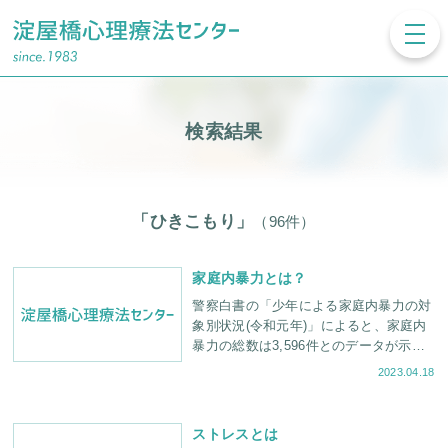
toggl
navig
検索結果
「ひきこもり」
（96件）
家庭内暴力とは？
警察白書の「少年による家庭内暴力の対
象別状況(令和元年)」によると、家庭内
暴力の総数は3,596件とのデータが示さ
れました。なお、暴力の対象は母親が
2023.04.18
60.8%を占めており、続いて父親が11.2
ストレスとは