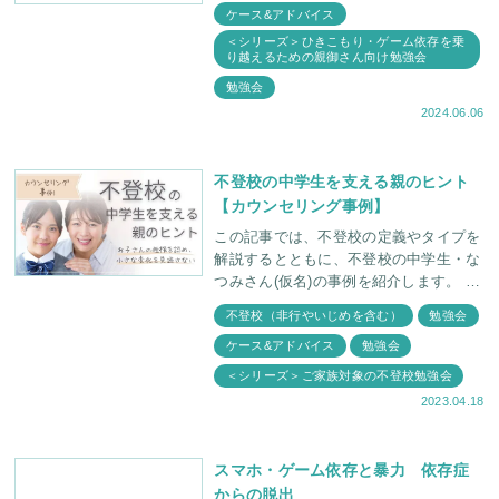
ケース&アドバイス
ムを無
＜シリーズ＞ひきこもり・ゲーム依存を乗
り越えるための親御さん向け勉強会
勉強会
2024.06.06
不登校の中学生を支える親のヒント
【カウンセリング事例】
この記事では、不登校の定義やタイプを
解説するとともに、不登校の中学生・な
つみさん(仮名)の事例を紹介します。 親
御さんへのカウンセリングを通して、彼
不登校（非行やいじめを含む）
勉強会
女の心が少しずつ成長していく過程をは
ケース&アドバイス
勉強会
じめ、不登
＜シリーズ＞ご家族対象の不登校勉強会
2023.04.18
スマホ・ゲーム依存と暴力 依存症
からの脱出