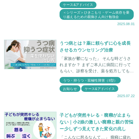
ケース&アドバイス
療説明会」が
＜シリーズ＞ひきこもり・ゲーム依存を乗
り越えるための親御さん向け勉強会
2025.08.01
うつ病とは？薬に頼らずに心を成長
させるカウンセリング治療
「家族が鬱になった」 そんな時どうさ
れますか？ まずご本人に病院に行って
もらい、診察を受け、薬を処方してもら
う。 これが一般的な考えではないでし
うつ・抑うつ・双極性障害（II型）
ょうか。 「家族として出来ることはな
お知らせ
ケース&アドバイス
2025.07.22
子どもが突然キレる・癇癪が止まら
ない｜小2娘の激しい癇癪と親の苦悩
ー少しずつ見えてきた変化の兆し
「こんなに怒るなんて…」 癇癪に疲れ