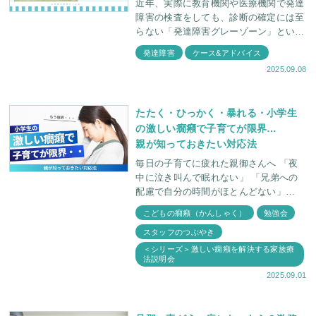
近年、実際に教育機関や医療機関で発達
障害の検査をしても、診断の確定には至
らない「発達障害グレーゾーン」という
言葉をよく耳にします。 言葉が遅い、
発達障害
ケース&アドバイス
よく癇癪(かんしゃく)を起こす、落ち着
2025.09.08
きがない、授
たたく・ひっかく・暴れる・小学生
の激しい癇癪で子育てが限界…
親が知っておきたい対応法
毎日の子育てに疲れた親御さんへ 「夜
中に泣き叫んで眠れない」 「兄弟への
配慮で自分の時間がほとんどない」
「近所への迷惑が心配で外出も気にな
こどもの癇癪（かんしゃく）
勉強会
る」 小学生の激しい癇癪を持つ子ども
スタッフのつぶやき
＜シリーズ＞激しい癇癪を解決する家族療
法説明会
2025.09.01