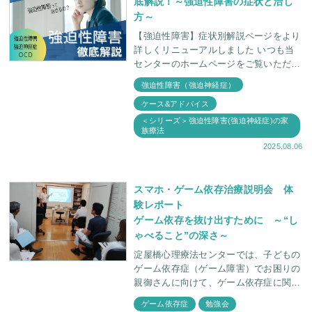
底解説！～強迫性障害の症状と治し
方～
【強迫性障害】症状別解説ページをより
詳しくリニューアルしました いつも当
センターのホームページをご覧いただ
き、ありがとうございます。 このた
強迫性障害（強迫神経症）
び、【強迫性障害・症状別解説ページ】
ケース&アドバイス
をリ
＜シリーズ＞強迫性障害(強迫神経症)の家
族療法
2025.08.06
スマホ・ゲーム依存治療説明会 体
験レポート
ゲーム依存を抜け出すために ～“し
ゃべること”の深さ～
淀屋橋心理療法センターでは、子どもの
ゲーム依存症（ゲーム障害）でお困りの
親御さんに向けて、ゲーム依存症に関し
て学ぶ会を定期的に行っています。 今
ゲーム依存症
勉強会
回は6月30日に「スマホ・ゲーム依存治