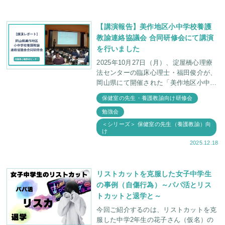
【講演報告】美作地区小中学校養護
教諭連絡協議会 合同研修会にて講演
を行いました
2025年10月27日（月）、淀屋橋心理療
法センターの臨床心理士・福田俊介が、
岡山県にて開催された「美作地区小中学
校養護教諭連絡協議会 合同研修会」に
保健室の先生・養護教諭向け研修会
お招きいただき、 講師として、先生方
勉強会
の前でお話しさ
＜シリーズ＞ 保健室の先生（養護教諭）向
け
2025.12.18
リストカットを克服した女子中学生
の事例（自傷行為）～パパ活とリス
トカットと退学と～
今回ご紹介するのは、リストカットを克
服した中学2年生の花子さん（仮名）の