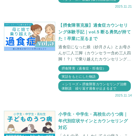
2025.11.21
【摂食障害克服】過食症カウンセリ
ング体験手記｜vol.5 断る勇気が持て
た！卒業に至るまで
過食症になった娘（紗月さん）とお母さ
んが二人三脚（カウンセラー含め三人四
脚！？）で乗り越えたカウンセリング治
療体験手記 最終章。 コロナや紗月さん
摂食障害（過食症・拒食症）
の口撃など、日々変化する状況に柔軟に
実話をもとにした物語
対応していっ
＜シリーズ＞摂食障害カウンセリング治療
体験談 繰り返す過食が止まるまで
2025.11.14
小学生・中学生・高校生のうつ病｜
年代別症状サインとカウンセリング
対応
「うちの子、もしかしてうつ病？」 こ