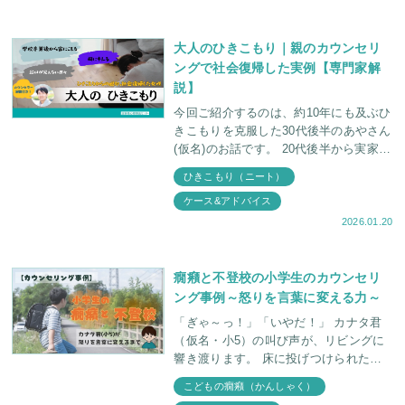
例を担当した臨床心理士
大人のひきこもり｜親のカウンセリ
ングで社会復帰した実例【専門家解
説】
今回ご紹介するのは、約10年にも及ぶひ
きこもりを克服した30代後半のあやさん
(仮名)のお話です。 20代後半から実家に
ひきこもる 親に暴言を吐いたり、物を
ひきこもり（ニート）
投げたりする 娘のことを心配
ケース&アドバイス
2026.01.20
癇癪と不登校の小学生のカウンセリ
ング事例～怒りを言葉に変える力～
「ぎゃ～っ！」「いやだ！」 カナタ君
（仮名・小5）の叫び声が、リビングに
響き渡ります。 床に投げつけられたラ
ンドセル。本が散らばり、壁には叩かれ
こどもの癇癪（かんしゃく）
た跡が残っていました。 妹のノアちゃ