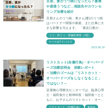
旦那、妻がうつ病になったら？激務
や産後うつなど…相談先やカウンセ
リング治療を紹介
旦那さんのうつ病、奥さん(妻)のうつ病
はパートナー関係や家庭、また仕事に大
きな影響を与えます。 「最近口数が少
なくなってきた」 「笑わなくなってき
うつ・抑うつ・双極性障害（II型）
た」 「感情が不安定でよく泣いたり、
ケース&アドバイス
怒ったり
2025.08.30
リストカット(自傷行為)・オーバード
ーズ治療説明会 体験レポート
～治療のゴールは「リストカット・
オーバードーズをしなくなること」
ではない？～
淀屋橋心理療法センターでは、臨床心理
士・福田俊介と精神科医・福田俊一とと
もに、お子さんのリストカット・オーバ
ードーズに関して学ぶ会を定期的に行っ
リストカット（自傷行為）
勉強会