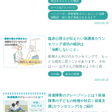
実話をもとにした物語
す。
ケース&アドバイス
＜シリーズ＞摂食障害カウンセリング治療
体験談 繰り返す過食が止まるまで
2025.09.19
臨床心理士が伝えたい保護者カウン
セリング成功の秘訣は
「油断しないこと」
親御さん向けのカウンセリングで、もっ
とも残念に思うことがあります。 それ
は—— お子さんの状態がようやく良く
なってきた時、親御さんの気が緩んでし
その他
俊介の部屋
まうこと。 その結果、それまでうまく
2025.09.16
進
発達障害のグレーゾーンとは？発達
障害の子どもの特徴や対応｜発達支
援(カウンセリング)をご紹介