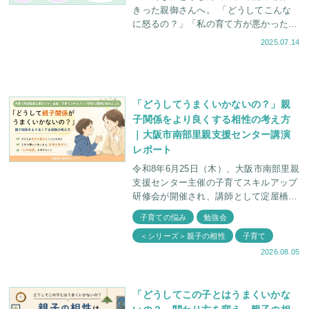
きった親御さんへ。 「どうしてこんな
に怒るの？」「私の育て方が悪かったの
かな……」 突然キレる、何時間も泣き
2025.07.14
叫ぶ──そんな癇癪が続くなかで、親御
さんは
「どうしてうまくいかないの？」親
子関係をより良くする相性の考え方
｜大阪市南部里親支援センター講演
レポート
令和8年6月25日（木）、大阪市南部里親
支援センター主催の子育てスキルアップ
研修会が開催され、講師として淀屋橋心
理療法センター 臨床心理士・福田俊介
子育ての悩み
勉強会
がお話しさせていただきました。 講義
＜シリーズ＞親子の相性
子育て
名
2026.08.05
「どうしてこの子とはうまくいかな