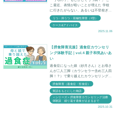
こ最近、表情が暗いことが増えた 学校
に行きたがらない、あるいは不登校ぎみ
ちょっとしたことでも怒りっぽくなった
うつ・抑うつ・双極性障害（II型）
...こういった様子がお子さ
ケース&アドバイス
2025.11.06
【摂食障害克服】過食症カウンセリ
ング体験手記｜vol.4 親子和気あいあ
い
過食症になった娘（紗月さん）とお母さ
んが二人三脚（カウンセラー含め三人四
脚！？）で乗り越えたカウンセリング治
療体験手記 第4章。 「今太ったって言う
摂食障害（過食症・拒食症）
たなあ！」 「おかん、陽介（次男）に
実話をもとにした物語
言うたや
＜シリーズ＞摂食障害カウンセリング治療
体験談 繰り返す過食が止まるまで
2025.10.31