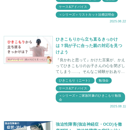
ております。 今回は7月15日（火）に
ケース&アドバイス
「リストカッ
＜シリーズ＞リストカット治療説明会
2025.08.22
ひきこもりから立ち直るきっかけ
は？我が子に合った親の対応を見つ
けよう
『良かれと思って』かけた言葉が、かえ
ってひきこもりのお子さんの心を閉ざし
てしまう......。そんなご経験がおありで
はないでしょうか。 うまくいかない理
ひきこもり（ニート）
勉強会
由としては、 お子さんにあった対
ケース&アドバイス
＜シリーズ＞ご家族対象のひきこもり勉強
会
2025.08.11
強迫性障害(強迫神経症・OCD)を徹