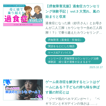
【摂食障害克服】過食症カウンセリ
ング体験手記｜ vol.3 大荒れ、嵐の
始まりと収束
過食症になった娘（紗月さん）とお母さ
んが二人三脚（カウンセラー含め三人四
脚！？）で乗り越えたカウンセリング治
療体験手記 第3章。 紗月さんの段取りに
摂食障害（過食症・拒食症）
合わせること 紗月さんの好きな話題に
実話をもとにした物語
興味を持
ケース&アドバイス
＜シリーズ＞摂食障害カウンセリング治療
体験談 繰り返す過食が止まるまで
2025.10.17
ゲーム依存症を解決するヒントはゲ
ームにある？子どもの持ち味を伸ば
す親の対応とは
「ゾーマ戦のベホマズンが〜！」 「ベ
ギラゴンとギガデインの強さは......」