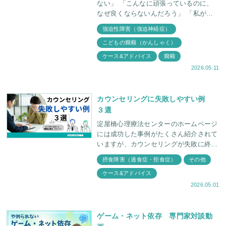
ない」 「こんなに頑張っているのに、
なぜ良くならないんだろう」 「私が何
か間違えたのかな......」 子どもの癇癪
強迫性障害（強迫神経症）
や不登校に向き合うとき、親御さんの心
こどもの癇癪（かんしゃく）
に
ケース&アドバイス
癇癪
2026.05.11
カウンセリングに失敗しやすい例
３選
淀屋橋心理療法センターのホームページ
には成功した事例がたくさん紹介されて
いますが、カウンセリングが失敗に終わ
ってしまうケースも存在します。今回
摂食障害（過食症・拒食症）
その他
は、“よくある”カウンセリングがうまく
ケース&アドバイス
いかなかった事例を臨
2026.05.01
ゲーム・ネット依存 専門家対談動