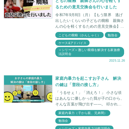
どもの癇癪 親御さんの心を軽くす
るための意見交換会を行いました
令和7年9月8日（月）【もう限界 逃げ
出したいくらいの子どもの癇癪 親御さ
んの心を軽くするための意見交換会】を
開催しました。 この日は、親御さん同
こどもの癇癪（かんしゃく）
勉強会
士が円になって自己紹介をしていただく
ケース&アドバイス
ところから始
＜シリーズ＞激しい癇癪を解決する家族療
法説明会
2025.11.26
家庭内暴力を起こすお子さん 解決
の鍵は「普段の接し方」
「うるせぇ！」「消えろ！」 小さな頃
はあんなに優しかった我が子の口から、
そんな言葉が飛び出す——。 叩かれ、
蹴られ、物を投げつけられる——。 ど
家庭内暴力（子から親、兄弟間）
うして、こんなことになってしまったん
勉強会
だろう
＜シリーズ＞家庭内暴力治療説明会