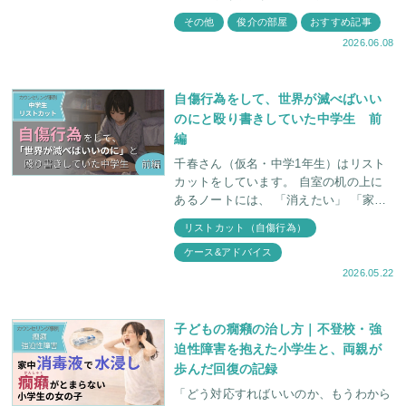
のみでなく、過去に書かれた記事もぜひ
その他
俊介の部屋
おすすめ記事
読んでいただきたいということで、今回
2026.06.08
はその中から、
自傷行為をして、世界が滅べばいい
のにと殴り書きしていた中学生 前
編
千春さん（仮名・中学1年生）はリスト
カットをしています。 自室の机の上に
あるノートには、 「消えたい」 「家族
がしんどい」 「世界が滅べば良いの
リストカット（自傷行為）
に」 などと殴り書きをしています。
ケース&アドバイス
2026.05.22
子どもの癇癪の治し方｜不登校・強
迫性障害を抱えた小学生と、両親が
歩んだ回復の記録
「どう対応すればいいのか、もうわから