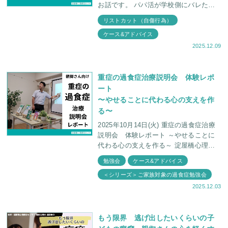
お話です。 パパ活が学校側にバレたこ
とで退学処分 リストカットのみなら
リストカット（自傷行為）
ず、深夜徘徊、オーバードーズ(OD)する
ケース&アドバイス
2025.12.09
重症の過食症治療説明会 体験レポ
ート
〜やせることに代わる心の支えを作
る〜
2025年10月14日(火) 重症の過食症治療
説明会 体験レポート ～やせることに
代わる心の支えを作る～ 淀屋橋心理療
法センターでは臨床心理士・福田俊介と
勉強会
ケース&アドバイス
精神科医・福田俊一とともに、ゲー
＜シリーズ＞ご家族対象の過食症勉強会
2025.12.03
もう限界 逃げ出したいくらいの子