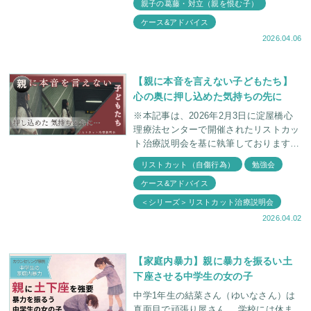
親子の葛藤・対立（親を恨む子）
外で誰にも気づかれないまま、新しい人
ケース&アドバイス
間関係
2026.04.06
【親に本音を言えない子どもたち】
心の奥に押し込めた気持ちの先に
※本記事は、2026年2月3日に淀屋橋心
理療法センターで開催されたリストカッ
ト治療説明会を基に執筆しております。
リストカットするお子さんの特徴や、彼
リストカット（自傷行為）
勉強会
らがどんなことを考えているのか、なぜ
ケース&アドバイス
本音を言
＜シリーズ＞リストカット治療説明会
2026.04.02
【家庭内暴力】親に暴力を振るい土
下座させる中学生の女の子
中学1年生の結菜さん（ゆいなさん）は
真面目で頑張り屋さん。 学校には休ま