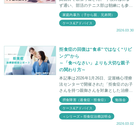
ず通い、部活のテニス部は朝練にも参加
しています。習い事のピアノ教室にも、
家庭内暴力（子から親、兄弟間）
毎週欠かさず通っています。 外ではと
ケース&アドバイス
ても良い
2026.03.30
拒食症の回復は“食卓”ではなく“リビ
ング”から
～「食べなさい」よりも大切な親子
の関わり方～
本記事は2026年1月26日、淀屋橋心理療
法センターで開催された「拒食症のお子
さんを持つ親御さんを対象とした治療説
明会」の内容をもとに執筆しています。
摂食障害（過食症・拒食症）
勉強会
今回のテーマは、痩せることに執着する
ケース&アドバイス
お子さ
＜シリーズ＞拒食症治療説明会
2026.03.02