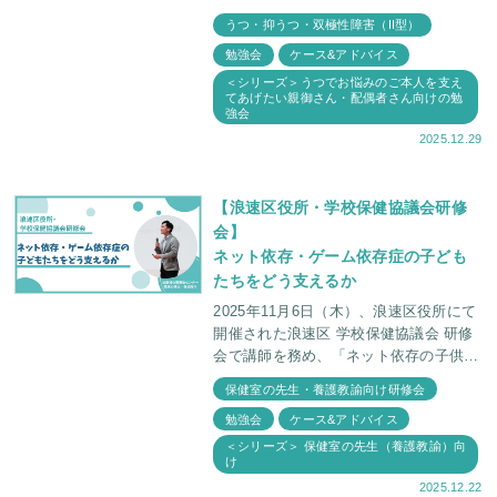
開催されました。 講師は当センター所
うつ・抑うつ・双極性障害（II型）
長で精神科医・福田俊一、臨床心理士・
勉強会
ケース&アドバイス
福田俊介
＜シリーズ＞うつでお悩みのご本人を支え
てあげたい親御さん・配偶者さん向けの勉
強会
2025.12.29
【浪速区役所・学校保健協議会研修
会】
ネット依存・ゲーム依存症の子ども
たちをどう支えるか
2025年11月6日（木）、浪速区役所にて
開催された浪速区 学校保健協議会 研修
会で講師を務め、「ネット依存の子供た
ちをどう支えるか」というテーマでお話
保健室の先生・養護教諭向け研修会
をしました。 当日は、学校の先生方、
勉強会
ケース&アドバイス
学校医、保
＜シリーズ＞ 保健室の先生（養護教諭）向
け
2025.12.22