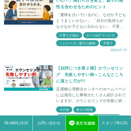
いの？」関わり方を変え、親子の相
性を合わせるためのヒント
「愛情を注いでいるのに、なぜか子ども
とうまくいかない」 「自分の気持ちが
なかなか子どもに伝わらない」 子育て
をしていると、そんなもどかしさを感じ
子育ての悩み
ケース&アドバイス
ることがあります。 2026年5月25日、淀
＜シリーズ＞親子の相性
子育て
屋
2026.07.27
【好評につき第２弾】カウンセリン
グ 失敗しやすい例～こんなところ
に落とし穴が!?
淀屋橋心理療法センターのホームページ
には成功した事例がたくさん紹介されて
いますが、カウンセリングが失敗に終わ
ってしまうケースも存在します。 今回
その他
俊介の部屋
は、前回好評だった カウンセリングに
ケース&アドバイス
失敗しやすい例
失敗しやすい例
06-6866-1510
お問い合わせ
スタッフBLOG
2026.07.20