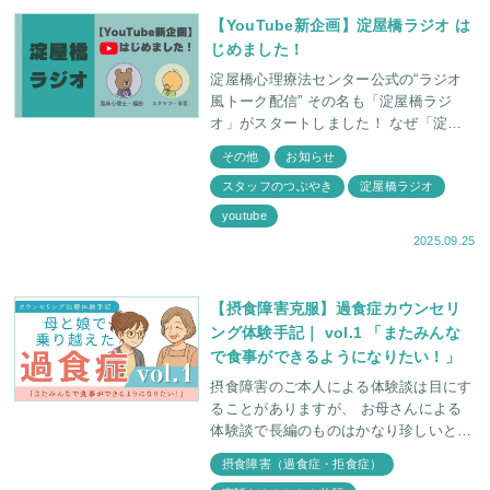
【YouTube新企画】淀屋橋ラジオ は
じめました！
淀屋橋心理療法センター公式の“ラジオ
風トーク配信” その名も「淀屋橋ラジ
オ」がスタートしました！ なぜ「淀屋
橋ラジオ」を始めたの？ これまで当セ
その他
お知らせ
ンターでは、文章での情報発
スタッフのつぶやき
淀屋橋ラジオ
youtube
2025.09.25
【摂食障害克服】過食症カウンセリ
ング体験手記｜ vol.1 「またみんな
で食事ができるようになりたい！」
摂食障害のご本人による体験談は目にす
ることがありますが、 お母さんによる
体験談で長編のものはかなり珍しいと思
います。 20代の過食症の娘さんのご相
摂食障害（過食症・拒食症）
談がとてもきれいに解決したケースで