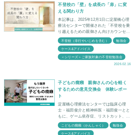
不登校の「壁」を成長の「扉」に変
える関わり方
本記事は、2025年12月1日に淀屋橋心理
療法センターで開催された「不登校を乗
り越えるための親御さん向けカウンセリ
ング説明会」の内容をもとに執筆してい
不登校（非行やいじめを含む）
勉強会
ます。 当日はアットホームな空間の
ケース&アドバイス
中で、そ
＜シリーズ＞ご家族対象の不登校勉強会
2026.02.16
子どもの癇癪 親御さんの心を軽く
するための意見交換会 体験レポー
ト
淀屋橋心理療法センターでは臨床心理
士・福田俊介と精神科医・福田俊一とと
もに、ゲーム依存症、リストカット、癇
癪などお子さんのさまざまな症状につい
こどもの癇癪（かんしゃく）
勉強会
て親御さんと学ぶ会を定期的に行ってお
ケース&アドバイス
ります。 今回は