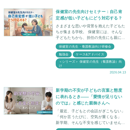
保健室の先生向けセミナー：自己肯
定感が低い子どもにどう対応する？
さまざまな思いや背景を抱えた子どもた
ちが集まる学校。 保健室には、そんな
子どもたちから、担任の先生にも親にも
言えないような本音が持ち込まれること
保健室の先生・養護教諭向け研修会
も少なくありません。 淀屋橋心理療法
勉強会
ケース&アドバイス
センターでは
＜シリーズ＞ 保健室の先生（養護教諭）向
け
2026.04.13
新学期の不安が子どもの言葉と態度
に表れるとき――「愛情が足りない
のでは」と感じた親御さんへ
「最近、子どもとの会話がぎこちない」
「何か言うたびに、空気が重くなる」
新学期、そんな不安を感じていません
か。 環境が変わるこの時期、子どもは