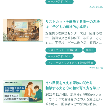
ケース&アドバイス
ん（仮
2026.01.16
リストカットを解決する唯一の方法
は「子どもの精神的な成長」
淀屋橋心理療法センターでは、臨床心理
士・福田俊介と精神科医・福田俊一とと
もに、不登校、ゲーム依存症、癇癪とい
ったお子さんのさまざまな症状について
リストカット（自傷行為）
勉強会
親御さんと学ぶ会を定期的に行っており
ケース&アドバイス
ます。 今回は
＜シリーズ＞リストカット治療説明会
2026.01.06
うつ回復を支える家族の関わり
相談する力と心の軸の育て方を学ぶ
2025年11月4日、淀屋橋心理療法センタ
ーで「うつでお悩みのご本人を支えたい
親御さん・配偶者向けの治療説明会」が