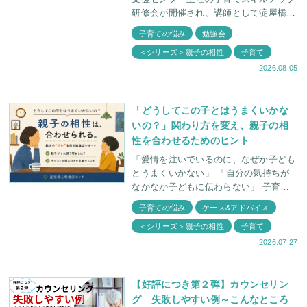
研修会が開催され、講師として淀屋橋心
理療法センター 臨床心理士・福田俊介
子育ての悩み
勉強会
がお話しさせていただきました。 講義
＜シリーズ＞親子の相性
子育て
名
2026.08.05
「どうしてこの子とはうまくいかな
いの？」関わり方を変え、親子の相
性を合わせるためのヒント
「愛情を注いでいるのに、なぜか子ども
とうまくいかない」 「自分の気持ちが
なかなか子どもに伝わらない」 子育て
をしていると、そんなもどかしさを感じ
子育ての悩み
ケース&アドバイス
ることがあります。 2026年5月25日、淀
＜シリーズ＞親子の相性
子育て
屋
2026.07.27
【好評につき第２弾】カウンセリン
グ 失敗しやすい例～こんなところ