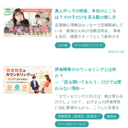
真ん中っ子の性格、本当のところ
は？その子だけを見る親の接し方
淀屋橋心理療法センターで定期開催して
いる、親御さん向け治療説明会。 筆者
も先日、聴講スタッフとして参加させて
いただいたのですが、参加者の親御さん
その他
ケース&アドバイス
方に不思議な共通点があったのです。
2026.07.05
参加
摂食障害のカウンセリングとは何
か？
― 「話を聞いてもらう」だけでは変
わらない理由 ―
「カウンセリングに行けば、娘は変わる
のでしょうか？」 お子さんの摂食障害
に悩む親御さんから、こうした言葉をよ
くいただきます。 カウンセリングとい
摂食障害（過食症・拒食症）
勉強会
うと、苦しい気持ちを受け止めてもらう
ケース&アドバイス
場所とい