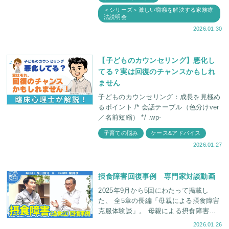
＜シリーズ＞激しい癇癪を解決する家族療
法説明会
2026.01.30
【子どものカウンセリング】悪化し
てる？実は回復のチャンスかもしれ
ません
子どものカウンセリング：成長を見極め
るポイント /* 会話テーブル（色分けver
／名前短縮） */ .wp-
子育ての悩み
ケース&アドバイス
2026.01.27
摂食障害回復事例 専門家対談動画
2025年9月から5回にわたって掲載し
た、 全5章の長編「母親による摂食障害
克服体験談」。 母親による摂食障害克
服体験談をもとにした動画です この事
2026.01.26