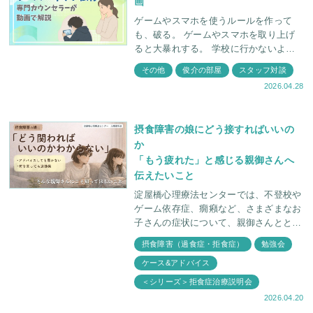
画
ゲームやスマホを使うルールを作って
も、破る。 ゲームやスマホを取り上げ
ると大暴れする。 学校に行かないよう
になり、昼夜逆転している。 お子さん
その他
俊介の部屋
スタッフ対談
のこのような 重症化したゲーム
2026.04.28
摂食障害の娘にどう接すればいいの
か
「もう疲れた」と感じる親御さんへ
伝えたいこと
淀屋橋心理療法センターでは、不登校や
ゲーム依存症、癇癪など、さまざまなお
子さんの症状について、親御さんととも
に理解を深める説明会を定期的に開催し
摂食障害（過食症・拒食症）
勉強会
ています。 今回は「摂食障害を抱える
ケース&アドバイス
わが子にどう接
＜シリーズ＞拒食症治療説明会
2026.04.20