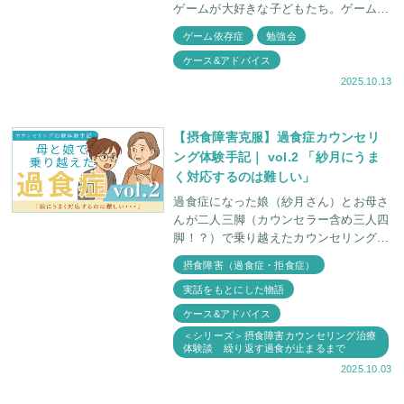
ゲームが大好きな子どもたち。ゲームに
ついて話すときは、とっても楽しそう
ゲーム依存症
勉強会
に、饒舌に話しますよね。 しかし親御
ケース&アドバイス
2025.10.13
【摂食障害克服】過食症カウンセリ
ング体験手記｜ vol.2 「紗月にうま
く対応するのは難しい」
過食症になった娘（紗月さん）とお母さ
んが二人三脚（カウンセラー含め三人四
脚！？）で乗り越えたカウンセリング治
療体験手記 第2章。 「またみんなで食事
摂食障害（過食症・拒食症）
ができるようになりたい！」という願い
実話をもとにした物語
を胸に、紗
ケース&アドバイス
＜シリーズ＞摂食障害カウンセリング治療
体験談 繰り返す過食が止まるまで
2025.10.03