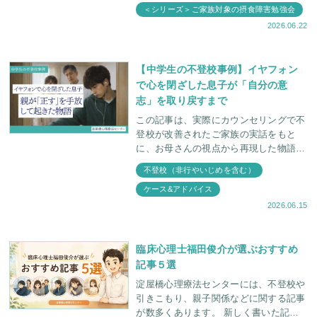
＜シリーズ＞ご家族対象の摂食障害勉強会
2026.06.22
【中学生の不登校事例】イヤフォン
で心を閉ざした息子が「自分の意
志」を取り戻すまで
この記事は、実際にカウンセリングで不
登校が改善されたご家族の実話をもと
に、お母さんの視点から再現した物語に
なっています。 「食事中はイヤフォン
不登校（非行やいじめを含む）
を取りなさい」 夫がそう言った瞬間、
ケース&アドバイス
ガタン
2026.06.15
臨床心理士福田俊介が選ぶおすすめ
記事５選
淀屋橋心理療法センターには、不登校や
引きこもり、親子関係などに関する記事
が数多くあります。 新しく書いた記事