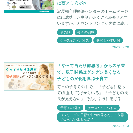
に落とし穴が!?
淀屋橋心理療法センターのホームページ
には成功した事例がたくさん紹介されて
いますが、カウンセリングが失敗に終わ
ってしまうケースも存在します。 今回
その他
俊介の部屋
は、前回好評だった カウンセリングに
ケース&アドバイス
失敗しやすい例
失敗しやすい例
2026.07.20
「やって当たり前思考」からの卒業
で、親子関係はグングン良くなる｜
子どもの変化を喜ぶ子育て
毎日の子育ての中で、 「子どもに怒っ
て(注意して)ばかりいる」 「子どもの成
長が見えない」 そんなふうに感じるこ
とはありませんか。 実は、一見何の成
子育ての悩み
ケース&アドバイス
長もしていないような毎日でも
＜シリーズ＞子育て中のお母さん、こう思
いこんでいませんか？
2026.07.13